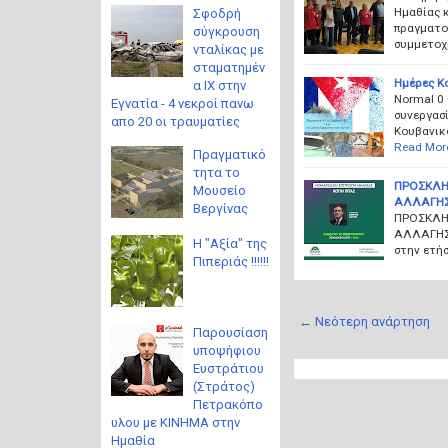
Ημαθίας 
Σφοδρή
πραγματο
σύγκρουση
συμμετο
νταλίκας με
σταματημέν
Ημέρες Κ
α ΙΧ στην
Normal 0
Εγνατία - 4 νεκροί πανω
συνεργασ
απο 20 οι τραυματίες
Κουβανικ
Read Mor
Πραγματικό
τητα το
ΠΡΟΣΚΛΗΣ
Μουσείο
ΑΛΛΑΓΗΣ
Βεργίνας
ΠΡΟΣΚΛΗΣ
ΑΛΛΑΓΗΣ 
Η "Αξία" της
στην ετή
Πιπεριάς !!!!!!
← Νεότερη ανάρτηση
Παρουσίαση
υποψήφιου
Ευστράτιου
(Στράτος)
Πετρακόπο
υλου με ΚΙΝΗΜΑ στην
Ημαθία