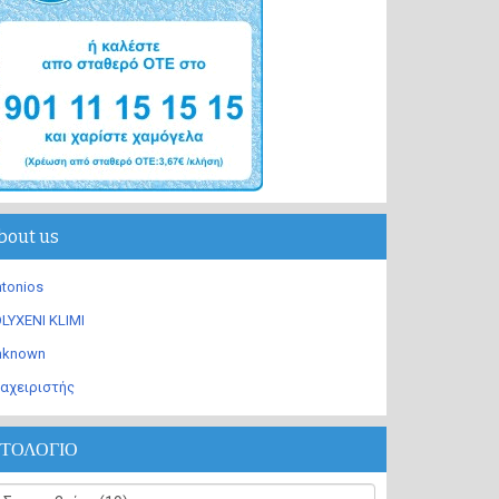
bout us
tonios
LYXENI KLIMI
nknown
αχειριστής
ΣΤΟΛΟΓΙΟ