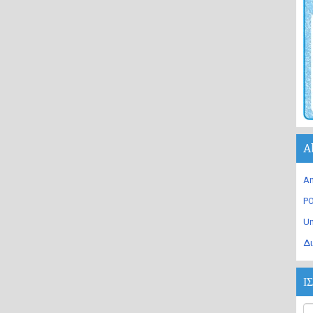
A
An
PO
U
Δι
Ι