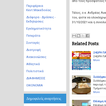
από τους πρόσφατους 
Περιφέρεια
Κεντ.Μακεδονίας
Τέλος, ο κ. Ανδρέας Λυ
Διάφορα - Δράσεις -
του, ώστε να ολοκληρω
Εκδηλώσεις
31/10/2021 και η συνολ
Εγκληματικότητα
Πιπεράτα
Συνταγές
Related Posts:
Διατροφή
24ΩΡΗ ΠΑ
24ΩΡΗ Π
Ανακοινώσεις
More
Αθλητικά
Πολιτιστικά
Συλλήψεις
ΔΙΑΦΗΜΙΣΕΙΣ
Συλλήψει
περιοχή 
ΟΙΚΟΝΟΜΙΑ
Τμήματος 
More
Δημοφιλείς αναρτήσεις
Επίσημη 
Επίσημη 