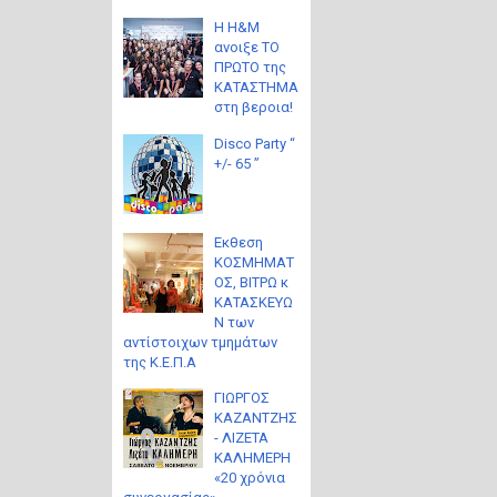
Η H&M
ανοιξε ΤΟ
ΠΡΩΤΟ της
ΚΑΤΑΣΤΗΜΑ
στη βεροια!
Disco Party “
+/- 65 ”
Eκθεση
ΚΟΣΜΗΜΑΤ
ΟΣ, ΒΙΤΡΩ κ
ΚΑΤΑΣΚΕΥΩ
Ν των
αντίστοιχων τμημάτων
της Κ.Ε.Π.Α
ΓΙΩΡΓΟΣ
ΚΑΖΑΝΤΖΗΣ
- ΛΙΖΕΤΑ
ΚΑΛΗΜΕΡΗ
«20 χρόνια