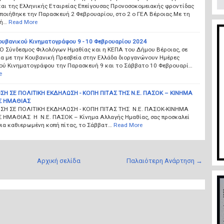
και της Ελληνικής Εταιρείας Επείγουσας Προνοσοκομειακής φροντίδας
ποιήθηκε την Παρασκευή 2 Φεβρουαρίου, στο 2 ο ΓΕΛ Βέροιας.Με τη
χή…
Read More
ουβανικού Κινηματογράφου 9 - 10 Φεβρουαρίου 2024
 Ο Σύνδεσμος Φιλολόγων Ημαθίας και η ΚΕΠΑ του Δήμου Βέροιας, σε
ία με την Κουβανική Πρεσβεία στην Ελλάδα διοργανώνουν Ημέρες
ού Κινηματογράφου την Παρασκευή 9 και το Σάββατο 10 Φεβρουαρί…
e
Η ΣΕ ΠΟΛΙΤΙΚΗ ΕΚΔΗΛΩΣΗ - ΚΟΠΗ ΠΙΤΑΣ ΤΗΣ Ν.Ε. ΠΑΣΟΚ – ΚΙΝΗΜΑ
 ΗΜΑΘΙΑΣ
Η ΣΕ ΠΟΛΙΤΙΚΗ ΕΚΔΗΛΩΣΗ - ΚΟΠΗ ΠΙΤΑΣ ΤΗΣ Ν.Ε. ΠΑΣΟΚ-ΚΙΝΗΜΑ
ΗΜΑΘΙΑΣ Η Ν.Ε. ΠΑΣΟΚ – Κίνημα Αλλαγής Ημαθίας, σας προσκαλεί
σια καθιερωμένη κοπή πίτας, το Σάββατ…
Read More
Αρχική σελίδα
Παλαιότερη Ανάρτηση →