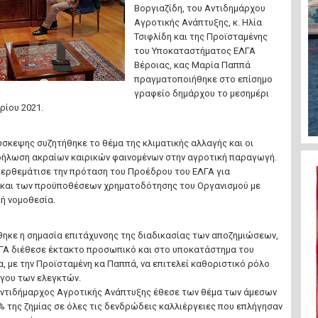
Βοργιαζίδη, του Αντιδημάρχου
Αγροτικής Ανάπτυξης, κ. Ηλία
Τσιφλίδη και της Προϊσταμένης
του Υποκαταστήματος ΕΛΓΑ
Βέροιας, κας Μαρία Παππά
πραγματοποιήθηκε στο επίσημο
γραφείο δημάρχου το μεσημέρι
ρίου 2021.
ύσκεψης συζητήθηκε το θέμα της κλιματικής αλλαγής και οι
δήλωση ακραίων καιρικών φαινομένων στην αγροτική παραγωγή.
ερθεμάτισε την πρόταση του Προέδρου του ΕΛΓΑ για
και των προϋποθέσεων χρηματοδότησης του Οργανισμού με
ή νομοθεσία.
θηκε η σημασία επιτάχυνσης της διαδικασίας των αποζημιώσεων,
ΛΓΑ διέθεσε έκτακτο προσωπικό και στο υποκατάστημα του
, με την Προϊσταμένη κα Παππά, να επιτελεί καθοριστικό ρόλο
ργου των ελεγκτών.
Αντιδήμαρχος Αγροτικής Ανάπτυξης έθεσε των θέμα των άμεσων
 της ζημίας σε όλες τις δενδρώδεις καλλιέργειες που επλήγησαν