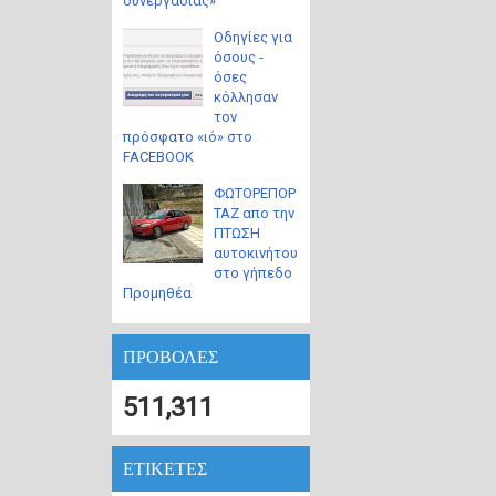
συνεργασίας»
Οδηγίες για
όσους -
όσες
κόλλησαν
τον
πρόσφατο «ιό» στο
FACEBOOK
ΦΩΤΟΡΕΠΟΡ
ΤΑΖ απο την
ΠΤΩΣΗ
αυτοκινήτου
στο γήπεδο
Προμηθέα
ΠΡΟΒΟΛΕΣ
511,311
ΕΤΙΚΕΤΕΣ