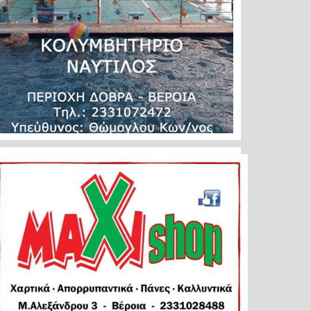
ηση 
07.21. 
α για την 