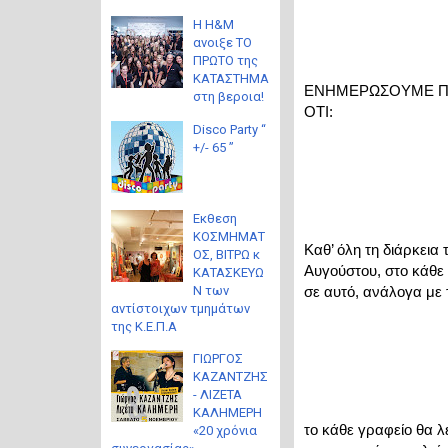
Η H&M
ανοιξε ΤΟ
ΠΡΩΤΟ της
ΚΑΤΑΣΤΗΜΑ
ΕΝΗΜΕΡΩΣΟΥΜΕ ΠΡ
στη βεροια!
ΟΤΙ:
Disco Party “
+/- 65 ”
Eκθεση
ΚΟΣΜΗΜΑΤ
Καθ’ όλη τη διάρκεια τ
ΟΣ, ΒΙΤΡΩ κ
Αυγούστου, στο κάθε
ΚΑΤΑΣΚΕΥΩ
Ν των
σε αυτό, ανάλογα με 
αντίστοιχων τμημάτων
της Κ.Ε.Π.Α
ΓΙΩΡΓΟΣ
ΚΑΖΑΝΤΖΗΣ
- ΛΙΖΕΤΑ
ΚΑΛΗΜΕΡΗ
το κάθε γραφείο θα λε
«20 χρόνια