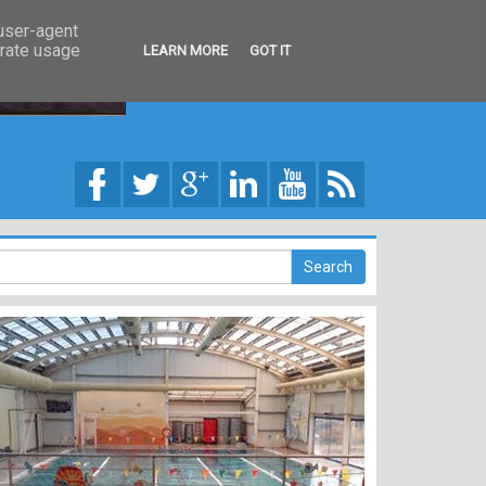
 user-agent
erate usage
LEARN MORE
GOT IT
στις 27.05.21