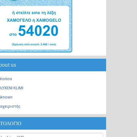
bout us
tonios
LYXENI KLIMI
nknown
αχειριστής
ΣΤΟΛΟΓΙΟ