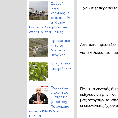
Σφοδρή
Έχουμε ξεπεράσει τα ό
σύγκρουση
νταλίκας με
σταματημέν
α ΙΧ στην
Εγνατία - 4 νεκροί πανω
απο 20 οι τραυματίες
Πραγματικό
Απαιτείται άμεσα ξεκ
τητα το
Μουσείο
για την ξεκούραση μας
Βεργίνας
Η "Αξία" της
Πιπεριάς !!!!!!
Παρουσίαση
Παρά το γεγονός ότι 
υποψήφιου
δείχνουν να μην είναι
Ευστράτιου
μας απαρτίζονται από
(Στράτος)
οι οικογένειες έχουν
Πετρακόπο
υλου με ΚΙΝΗΜΑ στην
Ημαθία