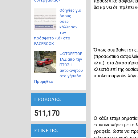
συνεργασίας»
προσωπικό ασφαλείας
θα κρίνει ότι πρέπει ν
Οδηγίες για
όσους -
όσες
κόλλησαν
τον
πρόσφατο «ιό» στο
FACEBOOK
Όπως συμβαίνει στις Δ
ΦΩΤΟΡΕΠΟΡ
(προσωπικό ασφαλείας
ΤΑΖ απο την
κλπ.), στα Δικαστήρια
ΠΤΩΣΗ
κλειστά επί της ουσία
αυτοκινήτου
υπολειτουργούν λόγω 
στο γήπεδο
Προμηθέα
ΠΡΟΒΟΛΕΣ
511,170
Ο κάθε επιχειρηματίας
επικοινωνήσει με το λ
ΕΤΙΚΕΤΕΣ
γραφείο, ώστε να προγ
τελευταία στιγμή, για