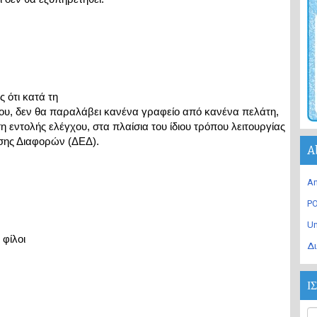
ότι κατά τη

ου, δεν θα παραλάβει κανένα γραφείο από κανένα πελάτη,

 εντολής ελέγχου, στα πλαίσια του ίδιου τρόπου λειτουργίας

υσης Διαφορών (ΔΕΔ).
A
An
PO
U
 φίλοι
Δι
Ι