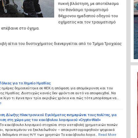
πυκνή βλάστηση, με αποτέλεσμα
τον θανάσιμο τραυματισμό
84χρονου ημεδαπού οδηγού του
οχήματος και τον τραυματισμό
 επέβαινε στο όχημα.
ιβή αίτια του δυστυχήματος διενεργείται από το Τμήμα Τροχαίας
Τόλκας για το Χημείο Ημαθίας
ς ημέρες δημοσιεύτηκε σε ΦΕΚ η απόφαση για απομάκρυνση και του
ης Ημαθίας. Δυστυχώς κανείς δεν φρόντισε αυτό να αποφευχθεί. Να
 λίγο τι έγινε πριν τρία ακριβώς χρόνια και πώς τότε μπορέσαμε να…
e
νση Δίωξης Ηλεκτρονικού Εγκλήματος ενημερώνει τους πολίτες, για
ιση στη χώρα μας του κακόβολου λογισμικού «Crypto-Wall»
 Το κακόβουλο λογισμικό στοχεύει στην καταβολή χρηματικών ποσών
α», προκειμένου να ξεκλειδωθούν – αποκρυπτογραφηθούν ψηφιακά
αι δεδομένα στους Η/Υ των χρηστών Το κακόβουλο λογισ…
Read More