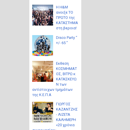
Η H&M
ανοιξε ΤΟ
ΠΡΩΤΟ της
ΚΑΤΑΣΤΗΜΑ
στη βεροια!
Disco Party “
+/- 65 ”
Eκθεση
ΚΟΣΜΗΜΑΤ
ΟΣ, ΒΙΤΡΩ κ
ΚΑΤΑΣΚΕΥΩ
Ν των
αντίστοιχων τμημάτων
της Κ.Ε.Π.Α
ΓΙΩΡΓΟΣ
ΚΑΖΑΝΤΖΗΣ
- ΛΙΖΕΤΑ
ΚΑΛΗΜΕΡΗ
«20 χρόνια