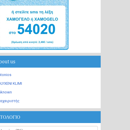
bout us
tonios
LYXENI KLIMI
nknown
αχειριστής
ΣΤΟΛΟΓΙΟ