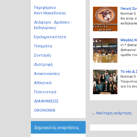
Περιφέρεια
Γενική Σ
Κεντ.Μακεδονίας
Normal 0 
θα γίνει 
Διάφορα - Δράσεις -
εκδηλώσε
Εκδηλώσεις
Εγκληματικότητα
Μεγάλη Νί
v\:* {beha
Πιπεράτα
{behavior:
ομάδα του
Συνταγές
Διατροφή
Το νέο Δ.
Ανακοινώσεις
Normal 0 
Τουριστικ
Αθλητικά
για τη συ
Πολιτιστικά
ΔΙΑΦΗΜΙΣΕΙΣ
ΟΙΚΟΝΟΜΙΑ
← Νεότερη ανάρτηση
Δημοφιλείς αναρτήσεις