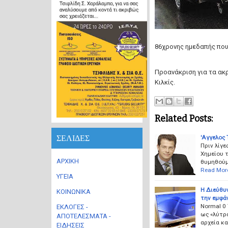
86χρονης ημεδαπής που
Προανάκριση για τα ακρ
Κιλκίς.
Related Posts:
ΣΕΛΙΔΕΣ
'Aγγελος 
Πριν λίγε
Χημείου τ
ΑΡΧΙΚΗ
θυμηθούμε
Read Mor
ΥΓΕΙΑ
Η Διεύθυ
ΚΟΙΝΩΝΙΚΑ
την εμφάν
Normal 0
ΕΚΛΟΓΕΣ -
ως «λύτρ
ΑΠΟΤΕΛΕΣΜΑΤΑ -
αρχεία κ
ΕΙΔΗΣΕΙΣ