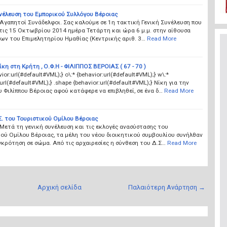
υνέλευση του Εμπορικού Συλλόγου Βέροιας
Αγαπητοί Συνάδελφοι. Σας καλούμε σε 1η τακτική Γενική Συνέλευση που
στις 15 Οκτωβρίου 2014 ημέρα Τετάρτη και ώρα 6 μ.μ. στην αίθουσα
ων του Επιμελητηρίου Ημαθίας (Κεντρικής αριθ. 3…
Read More
κη στη Κρήτη , Ο.Φ.Η - ΦΙΛΙΠΠΟΣ ΒΕΡΟΙΑΣ ( 67 - 70 )
vior:url(#default#VML);} o\:* {behavior:url(#default#VML);} w\:*
url(#default#VML);} .shape {behavior:url(#default#VML);} Νίκη για την
 Φιλίππου Βέροιας αφού κατάφερε να επιβληθεί, σε ένα δ…
Read More
Σ. του Τουριστικού Ομίλου Βέροιας
Μετά τη γενική συνέλευση και τις εκλογές ανασύστασης του
ού Ομίλου Βέροιας, τα μέλη του νέου διοικητικού συμβουλίου συνήλθαν
γκρότηση σε σώμα. Από τις αρχαιρεσίες η σύνθεση του Δ.Σ…
Read More
Αρχική σελίδα
Παλαιότερη Ανάρτηση →