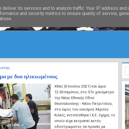
deliver its services and to analyze traffic. Your IP address and
formance and security metrics to ensure quality of service, gen
 abuse.
ιστής
μα με δυο ηλικιωμένους
Χθές (6 Ιουνίου 2021) και ώρα
12.50 περίπου, στο 57ο χιλιόμετρο
της Νέας Εθνικής Οδού
Θεσσαλονίκης - Νέου Πετριτσίου,
στο ύψος του οικισμού Χέρσου
Κιλκίς, εντοπίσθηκε Ι.Χ.Ε. όχημα, το
οποίο είχε εκτραπεί εκτός
οδοστρώματος σε πρανές με