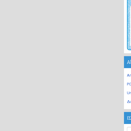
A
An
PO
U
Δι
Ι