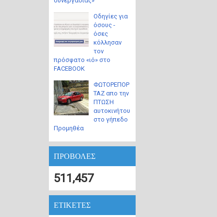
συνεργασίας»
Οδηγίες για
όσους -
όσες
κόλλησαν
τον
πρόσφατο «ιό» στο
FACEBOOK
ΦΩΤΟΡΕΠΟΡ
ΤΑΖ απο την
ΠΤΩΣΗ
αυτοκινήτου
στο γήπεδο
Προμηθέα
ΠΡΟΒΟΛΕΣ
511,457
ΕΤΙΚΕΤΕΣ