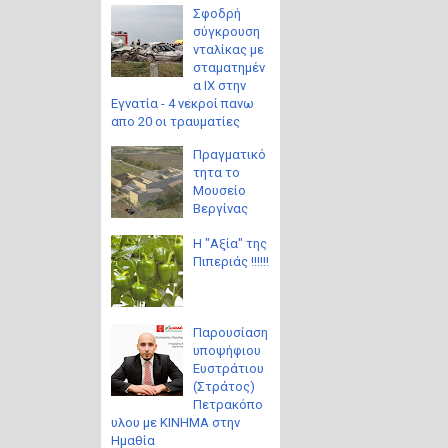
Σφοδρή
σύγκρουση
νταλίκας με
σταματημέν
α ΙΧ στην
Εγνατία - 4 νεκροί πανω
απο 20 οι τραυματίες
Πραγματικό
τητα το
Μουσείο
Βεργίνας
Η "Αξία" της
Πιπεριάς !!!!!!
Παρουσίαση
υποψήφιου
Ευστράτιου
(Στράτος)
Πετρακόπο
υλου με ΚΙΝΗΜΑ στην
Ημαθία