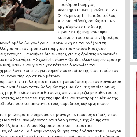
Προέδρου Γεωργίας
Φωστηροπούλου, μελών του Δ.Σ.
(Σ. Ζεϊμπέκη, Π. Παπαδοπούλου,
Αικ. Μαυρίδου), καθώς και των
εργαζομένων της δομής.
Ο βουλευτής ενημερώθηκε
εκτενώς, τόσο από την Πρόεδρο,
μονική ομάδα (Ψυχολόγους – Κοινωνική Λειτουργό) για τη
λλόγου, για τον τρόπο λειτουργίας του Ξενώνα Βραχείας
ις ένταξης – συνθήκες διαβίωσης), για τις δράσεις κοινωνικής
ματικά Σεμινάρια – Σχολές Γονέων – Ομάδα ελεύθερης έκφρασης
λικία), καθώς και για τις γενικότερες δυσκολίες που
ή μας, λόγω και της υγειονομικής συγκυρίας της διασποράς του
βλημένων περιοριστικών μέτρων.
άμμισε την απόλυτη πίστη του στη σπουδαιότητα του κοινωνικού
όπως και άλλων τοπικών δομών της Ημαθίας, τις οποίες όπως
ρχή της θητείας του και θα συνεχίσει να στηρίζει με κάθε τρόπο,
διότητας, ως πρεσβευτής της Ημαθίας και των προβλημάτων της
νοβούλιο όσο και απέναντι στους αρμόδιους κυβερνητικούς
ό την πλευρά της σημείωσε την ανάγκη επαρκούς στήριξης του
 Πολιτείας, αναφέροντας ότι τόσο η ένταξη της δομής στο
ΣΠΑ, δια του Δήμου Βέροιας, όσο και η παράταση
τό, έδωσαν μια δυναμικότερη ώθηση στις δράσεις του Συλλόγου
εδο καταστολής αλλά και πρόληψης, ανοίγοντας έναν ελπιδοφόρο