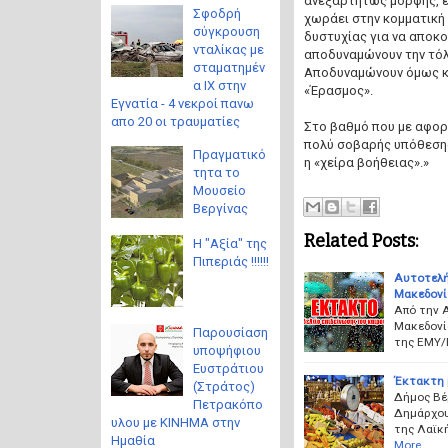
ανεξαρτήτως μορφής, εί
Σφοδρή
χωράει στην κομματική 
σύγκρουση
δυστυχίας για να αποκο
νταλίκας με
αποδυναμώνουν την τόλ
σταματημέν
Αποδυναμώνουν όμως κ
α ΙΧ στην
«Έρασμος».
Εγνατία - 4 νεκροί πανω
απο 20 οι τραυματίες
Στο βαθμό που με αφορ
πολύ σοβαρής υπόθεσης
Πραγματικό
η «χείρα βοήθειας».»
τητα το
Μουσείο
Βεργίνας
Related Posts:
Η "Αξία" της
Πιπεριάς !!!!!!
Αυτοτελή
Μακεδονία
Από την 
Μακεδονία
Παρουσίαση
της ΕΜΥ/Ε
υποψήφιου
Ευστράτιου
Έκτακτη 
(Στράτος)
Δήμος Βέ
Πετρακόπο
Δημάρχου
υλου με ΚΙΝΗΜΑ στην
της Λαϊκ
Ημαθία
More