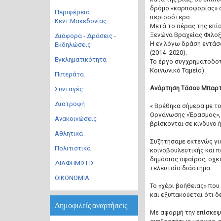
δρόμο «καρποφορίας» α
Περιφέρεια
περισσότερο.
Κεντ.Μακεδονίας
Μετά το πέρας της επί
Ξενώνα Βραχείας Φιλοξ
Διάφορα - Δράσεις -
Η εν λόγω δράση εντάσ
Εκδηλώσεις
(2014 -2020).
Εγκληματικότητα
Το έργο συγχρηματοδοτ
Κοινωνικό Ταμείο)
Πιπεράτα
Ανάρτηση Τάσου Μπαρ
Συνταγές
Διατροφή
« Βρέθηκα σήμερα με τ
Οργάνωσης «Έρασμος», 
Ανακοινώσεις
βρίσκονται σε κίνδυνο 
Αθλητικά
Συζητήσαμε εκτενώς γι
Πολιτιστικά
κοινοβουλευτικής και π
δημόσιας σφαίρας, σχε
ΔΙΑΦΗΜΙΣΕΙΣ
τελευταίο διάστημα.
ΟΙΚΟΝΟΜΙΑ
Το «χέρι βοήθειας» που
και εξυπακούεται ότι δ
Δημοφιλείς αναρτήσεις
Με αφορμή την επίσκεψ