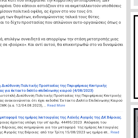
ναι κάτι που υπερβαίνει την κομματική αντιπαράθεση. Δεν
αρένα. Όσο κάποιοι εστιάζουν στο να εκμεταλλευτούν υποθέσεις
μίσουν πολιτικά οφέλη, ας έχουν στο νου τους ότι
μη των θυμάτων, ενδυναμώνοντας τελικά τους θύτες.
αι το δίχτυ προστασίας που απλώνουν αυτο-οργανώσεις όπως ο
ά, επιλέγω συνειδητά να απορρίψω την στάση μετατροπής μιας
 σε «βούρκο». Και αντί αυτού, θα επικεντρωθώ στο να δυναμώσει
 Διεύθυνση Πολιτικής Προστασίας της Περιφέρειας Κεντρικής
ς για έκτακτο δελτίο επιδείνωσης καιρού (4/08/2023)
Αυτοτελή Διεύθυνση Πολιτικής Προστασίας της Περιφέρειας Κεντρικής
ς ανακοινώνεται ότι έχει εκδοθεί Έκτακτο Δελτίο Επιδείνωσης Καιρού
ΜΚ (α.α. 12/04.08.2023), …
Read More
μεταφορά της ημέρας λειτουργίας της Λαϊκής Αγοράς της ΔΚ Βέροιας.
ροιας έχοντας υπόψη την υπ’ αριθμ. 44495/2023 Απόφαση του
 Βέροιας, σας ενημερώνει για την μεταφορά της ημέρας λειτουργίας
ής Αγοράς της Βέροιας από την Τρίτη 15/08/2023 ως ημέρα επ…
Read