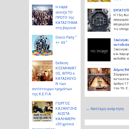
Η H&M
ΕΡΓΑΤΟΫΠ
ανοιξε ΤΟ
Η 15η Αυγ
ΠΡΩΤΟ της
απαγορεύ
ΚΑΤΑΣΤΗΜΑ
επιχειρήσ
στη βεροια!
τις υποχ
Disco Party “
Ξεκίνησε 
+/- 65 ”
αυτοδιοί
Ξεκίνησε 
και περιφ
εκδοθεί 
Eκθεση
ΚΟΣΜΗΜΑΤ
Δήμος Βέ
ΟΣ, ΒΙΤΡΩ κ
Σύμφωνα μ
ΚΑΤΑΣΚΕΥΩ
αντικατα
άρθρα 177
Ν των
του Υπ. Ε
αντίστοιχων τμημάτων
της Κ.Ε.Π.Α
ΓΙΩΡΓΟΣ
ΚΑΖΑΝΤΖΗΣ
← Νεότερη ανάρτηση
- ΛΙΖΕΤΑ
ΚΑΛΗΜΕΡΗ
«20 χρόνια