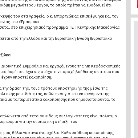
κόμη μεγαλύτερου έργου, το οποίο πρέπει να ευοδωθεί έτι
σκεψής του στα γραφεία, ο κ. Μπαρτζώκας επισκέφθηκε και τον
ενίας του «Έρασμου».
σεται στο επιχειρησιακό πρόγραμμα ΠΕΠ Κεντρικής Μακεδονίας
είται από την Ελλάδα και την Ευρωπαϊκή Ένωση (Ευρωπαϊκό
τζώκα
ο Διοικητικό Συμβούλιο και εργαζόμενους της Μη Κερδοσκοπικής
μια δομή που έχει ως στόχο την παροχή βοήθειας σε άτομα που
ή έχουν υποστεί κακοποίηση.
α την δράση της, τους τρόπους υποστήριξής της μέσω της
ολιτικής μου ιδιότητας, καθώς και για τα τεκταινόμενα της
τικά με τα περιστατικά κακοποίησης που δημοσιοποιούνται το
 απλώνεται από τέτοιου είδους συλλογικότητες είναι πολύτιμο
εσμεύομαι για την ουσιαστική στήριξη του.
η μου, θέλω να κάνω ένα σχόλιο. Κάθε υπόθεση κακοποίησης,