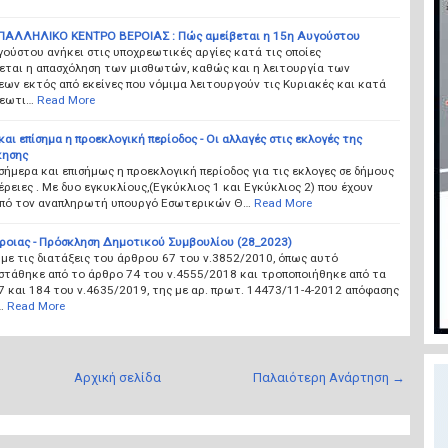
ΑΛΛΗΛΙΚΟ ΚΕΝΤΡΟ ΒΕΡΟΙΑΣ : Πώς αμείβεται η 15η Αυγούστου
ούστου ανήκει στις υποχρεωτικές αργίες κατά τις οποίες
εται η απασχόληση των μισθωτών, καθώς και η λειτουργία των
εων εκτός από εκείνες που νόμιμα λειτουργούν τις Κυριακές και κατά
ρεωτι…
Read More
και επίσημα η προεκλογική περίοδος - Οι αλλαγές στις εκλογές της
κησης
σήμερα και επισήμως η προεκλογική περίοδος για τις εκλογες σε δήμους
έρειες . Με δυο εγκυκλίους,(Εγκύκλιος 1 και Εγκύκλιος 2) που έχουν
από τον αναπληρωτή υπουργό Εσωτερικών Θ…
Read More
ροιας - Πρόσκληση Δημοτικού Συμβουλίου (28_2023)
ε τις διατάξεις του άρθρου 67 του ν.3852/2010, όπως αυτό
στάθηκε από το άρθρο 74 του ν.4555/2018 και τροποποιήθηκε από τα
 και 184 του ν.4635/2019, της με αρ. πρωτ. 14473/11-4-2012 απόφασης
…
Read More
Αρχική σελίδα
Παλαιότερη Ανάρτηση →