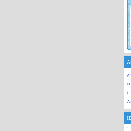
A
An
PO
U
Δι
Ι