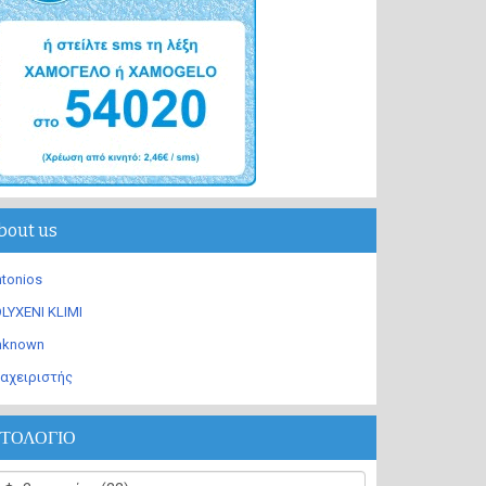
bout us
tonios
LYXENI KLIMI
nknown
αχειριστής
ΣΤΟΛΟΓΙΟ