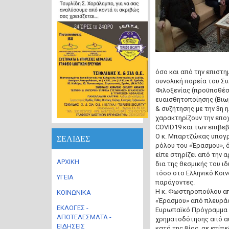
όσο και από την επιστη
συνολική πορεία του Συ
Φιλοξενίας (προϋποθέσε
ευαισθητοποίησης (Βιω
& συζήτησης με την 3η η
χαρακτηρίζουν την εποχ
COVID19 και των επιβε
Ο κ. Μπαρτζώκας υπογρ
ΣΕΛΙΔΕΣ
ρόλου του «Έρασμου», 
είπε στηρίζει από την α
ΑΡΧΙΚΗ
δια της θεσμικής του ι
τόσο στο Ελληνικό Κοι
ΥΓΕΙΑ
παράγοντες.
Η κ. Φωστηροπούλου απ
ΚΟΙΝΩΝΙΚΑ
«Έρασμου» από πλευράς
ΕΚΛΟΓΕΣ -
Ευρωπαϊκό Πρόγραμμα Ε
ΑΠΟΤΕΛΕΣΜΑΤΑ -
χρηματοδότησης από αυ
ΕΙΔΗΣΕΙΣ
κατά της βίας, σε επίπ