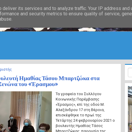
deliver its services and to analyze traffic. Your IP address and
formance and security metrics to ensure quality of service, gen
 abuse.
ριστής
ουλευτή Ημαθίας Τάσου Μπαρτζώκα στα
 Ξενώνα του «Έρασμου»
Τα γραφεία του Συλλόγου
Κοινωνικής Παρέμβασης
«Έρασμος», επί της οδού Μ.
Αλεξάνδρου 17 στη Βέροια,
επισκέφθηκε το πρωί της
Τετάρτης 24 φεβρουαρίου 2021 ο
βουλευτής Ημαθίας Τάσος
Μπαρτζώκας, παρουσία της