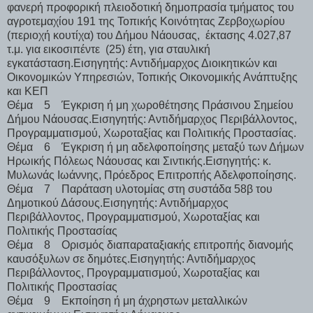
φανερή προφορική πλειοδοτική δημοπρασία τμήματος του
αγροτεμαχίου 191 της Τοπικής Κοινότητας Ζερβοχωρίου
(περιοχή κουτίχα) του Δήμου Νάουσας, έκτασης 4.027,87
τ.μ. για εικοσιπέντε (25) έτη, για σταυλική
εγκατάσταση.Εισηγητής: Αντιδήμαρχος Διοικητικών και
Οικονομικών Υπηρεσιών, Τοπικής Οικονομικής Ανάπτυξης
και ΚΕΠ
Θέμα 5 Έγκριση ή μη χωροθέτησης Πράσινου Σημείου
Δήμου Νάουσας.Εισηγητής: Αντιδήμαρχος Περιβάλλοντος,
Προγραμματισμού, Χωροταξίας και Πολιτικής Προστασίας.
Θέμα 6 Έγκριση ή μη αδελφοποίησης μεταξύ των Δήμων
Ηρωικής Πόλεως Νάουσας και Σιντικής.Εισηγητής: κ.
Μυλωνάς Ιωάννης, Πρόεδρος Επιτροπής Αδελφοποίησης.
Θέμα 7 Παράταση υλοτομίας στη συστάδα 58β του
Δημοτικού Δάσους.Εισηγητής: Αντιδήμαρχος
Περιβάλλοντος, Προγραμματισμού, Χωροταξίας και
Πολιτικής Προστασίας
Θέμα 8 Ορισμός διαπαραταξιακής επιτροπής διανομής
καυσόξυλων σε δημότες.Εισηγητής: Αντιδήμαρχος
Περιβάλλοντος, Προγραμματισμού, Χωροταξίας και
Πολιτικής Προστασίας
Θέμα 9 Εκποίηση ή μη άχρηστων μεταλλικών