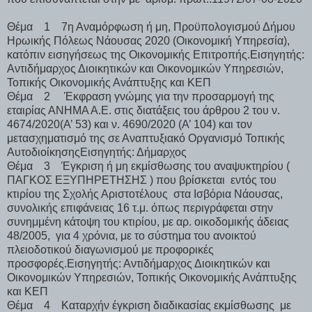
Θέμα 1 7η Αναμόρφωση ή μη, Προϋπολογισμού Δήμου
Ηρωικής Πόλεως Νάουσας 2020 (Οικονομική Υπηρεσία),
κατόπιν εισηγήσεως της Οικονομικής Επιτροπής.Εισηγητής:
Αντιδήμαρχος Διοικητικών και Οικονομικών Υπηρεσιών,
Τοπικής Οικονομικής Ανάπτυξης και ΚΕΠ
Θέμα 2 Έκφραση γνώμης για την προσαρμογή της
εταιρίας ΑΝΗΜΑ Α.Ε. στις διατάξεις του άρθρου 2 του ν.
4674/2020(Α’ 53) και ν. 4690/2020 (Α’ 104) και τον
μετασχηματισμό της σε Αναπτυξιακό Οργανισμό Τοπικής
ΑυτοδιοίκησηςΕισηγητής: Δήμαρχος
Θέμα 3 Έγκριση ή μη εκμίσθωσης του αναψυκτηρίου (
ΠΑΓΚΟΣ ΕΞΥΠΗΡΕΤΗΣΗΣ ) που βρίσκεται εντός του
κτιρίου της Σχολής Αριστοτέλους στα Ισβόρια Νάουσας,
συνολικής επιφάνειας 16 τ.μ. όπως περιγράφεται στην
συνημμένη κάτοψη του κτιρίου, με αρ. οικοδομικής άδειας
48/2005, για 4 χρόνια, με το σύστημα του ανοικτού
πλειοδοτικού διαγωνισμού με προφορικές
προσφορές.Εισηγητής: Αντιδήμαρχος Διοικητικών και
Οικονομικών Υπηρεσιών, Τοπικής Οικονομικής Ανάπτυξης
και ΚΕΠ
Θέμα 4 Καταρχήν έγκριση διαδικασίας εκμίσθωσης με