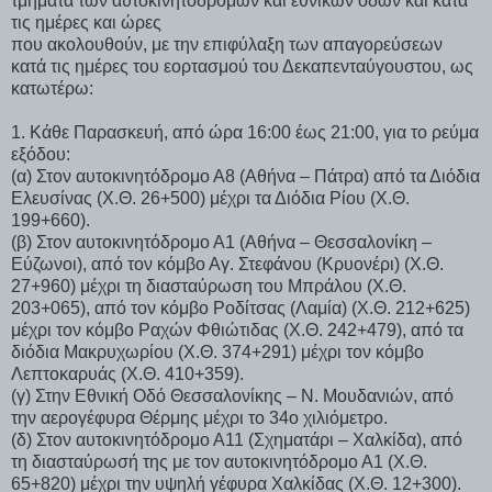
τμήματα των αυτοκινητοδρόμων και εθνικών οδών και κατά
τις ημέρες και ώρες
που ακολουθούν, με την επιφύλαξη των απαγορεύσεων
κατά τις ημέρες του εορτασμού του Δεκαπενταύγουστου, ως
κατωτέρω:
1. Κάθε Παρασκευή, από ώρα 16:00 έως 21:00, για το ρεύμα
εξόδου:
(α) Στον αυτοκινητόδρομο Α8 (Αθήνα – Πάτρα) από τα Διόδια
Ελευσίνας (Χ.Θ. 26+500) μέχρι τα Διόδια Ρίου (Χ.Θ.
199+660).
(β) Στον αυτοκινητόδρομο Α1 (Αθήνα – Θεσσαλονίκη –
Εύζωνοι), από τον κόμβο Αγ. Στεφάνου (Κρυονέρι) (Χ.Θ.
27+960) μέχρι τη διασταύρωση του Μπράλου (Χ.Θ.
203+065), από τον κόμβο Ροδίτσας (Λαμία) (Χ.Θ. 212+625)
μέχρι τον κόμβο Ραχών Φθιώτιδας (Χ.Θ. 242+479), από τα
διόδια Μακρυχωρίου (Χ.Θ. 374+291) μέχρι τον κόμβο
Λεπτοκαρυάς (Χ.Θ. 410+359).
(γ) Στην Εθνική Οδό Θεσσαλονίκης – Ν. Μουδανιών, από
την αερογέφυρα Θέρμης μέχρι το 34ο χιλιόμετρο.
(δ) Στον αυτοκινητόδρομο Α11 (Σχηματάρι – Χαλκίδα), από
τη διασταύρωσή της με τον αυτοκινητόδρομο Α1 (Χ.Θ.
65+820) μέχρι την υψηλή γέφυρα Χαλκίδας (Χ.Θ. 12+300).