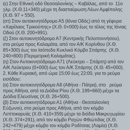
(ε) Στην Εθνική οδό Θεσσαλονίκης – Καβάλας, από το 11ο
χλμ. (Χ.Θ.11+340) μέχρι τη διασταύρωση Λέων Αμφίπολης
(Χ.Θ. 97 + 550).
(στ) Στον αυτοκινητόδρομο Α5 (Ιόνια Οδός) από τη γέφυρα
«Χαρίλαος Τρικούπης» (Χ.Θ. 0+000) έως το τέλος της Ιόνιας
Οδού (Χ.Θ. 200+991).
(ζ) Στον αυτοκινητόδρομο Α7 (Κεντρικής Πελοποννήσου),
στο ρεύμα προς Καλαμάτα, από τον Α/Κ Κορίνθου (Χ.Θ.
85+300) έως τον Ισόπεδο Κυκλικό Κόμβο Σπάρτης (Χ.Θ.
240+800) (Περιμετρική Καλαμάτας).
(η) Στον Αυτοκινητόδρομο Α71 (Λεύκτρο – Σπάρτη) από τον
Α/Κ Λεύκτρου (0+000) έως τον Α/Κ Σπάρτης (Χ.Θ. 45+000).
2. Κάθε Κυριακή, από ώρα 15:00 έως 22:00, για το ρεύμα
εισόδου:
(α) Στον αυτοκινητόδρομο Α8 (Αθήνα - Πάτρα), στο ρεύμα
προς Αθήνα, από τα Διόδια Ρίου (Χ.Θ. 199+660) μέχρι τα
Διόδια Ελευσίνας (Χ.Θ. 26+500).
(β) Στον αυτοκινητόδρομο Α1 (Αθήνα - Θεσσαλονίκη
Εύζωνοι), στο ρεύμα προς Αθήνα, από τον κόμβο
Λεπτοκαρυάς (Χ.Θ. 410+359) μέχρι τα διόδια Μακρυχωρίου
(Χ.Θ. 374+291), από τον κόμβο Ραχών Φθιώτιδας (Χ.Θ.
242+479) μέχρι κόμβο τον κόμβο Ροδίτσας (Λαμία) (Χ.Θ.