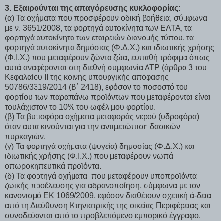
3. Εξαιρούνται της απαγόρευσης κυκλοφορίας:
(α) Τα οχήματα που προσφέρουν οδική βοήθεια, σύμφωνα
με ν. 3651/2008, τα φορτηγά αυτοκίνητα των ΕΛΤΑ, τα
φορτηγά αυτοκίνητα των εταιρειών διανομής τύπου, τα
φορτηγά αυτοκίνητα δημόσιας (Φ.Δ.Χ.) και ιδιωτικής χρήσης
(Φ.Ι.Χ.) που μεταφέρουν ζώντα ζώα, ευπαθή τρόφιμα όπως
αυτά αναφέρονται στη διεθνή συμφωνία ΑΤΡ (άρθρο 3 του
Κεφαλαίου ΙΙ της κοινής υπουργικής απόφασης
50786/3319/2014 (Β΄ 2418), εφόσον το ποσοστό του
φορτίου των παραπάνω προϊόντων που μεταφέρονται είναι
τουλάχιστον το 10% του ωφέλιμου φορτίου.
(β) Τα βυτιοφόρα οχήματα μεταφοράς νερού (υδροφόρα)
όταν αυτά κινούνται για την αντιμετώπιση δασικών
πυρκαγιών.
(γ) Τα φορτηγά οχήματα (ψυγεία) δημοσίας (Φ.Δ.Χ.) και
ιδιωτικής χρήσης (Φ.Ι.Χ.) που μεταφέρουν νωπά
οπωροκηπευτικά προϊόντα.
(δ) Τα φορτηγά οχήματα που μεταφέρουν υποπροϊόντα
ζωικής προέλευσης για αδρανοποίηση, σύμφωνα με τον
κανονισμό ΕΚ 1069/2009, εφόσον διαθέτουν σχετική ά-δεια
από τη Διεύθυνση Κτηνιατρικής της οικείας Περιφέρειας και
συνοδεύονται από το προβλεπόμενο εμπορικό έγγραφο.