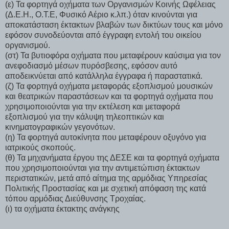
(ε) Τα φορτηγά οχήματα των Οργανισμών Κοινής Ωφέλειας
(Δ.Ε.Η., Ο.Τ.Ε, Φυσικό Αέριο κ.λπ.) όταν κινούνται για
αποκατάσταση έκτακτων βλαβών των δικτύων τους και μόνο
εφόσον συνοδεύονται από έγγραφη εντολή του οικείου
οργανισμού.
(στ) Τα βυτιοφόρα οχήματα που μεταφέρουν καύσιμα για τον
ανεφοδιασμό μέσων πυρόσβεσης, εφόσον αυτό
αποδεικνύεται από κατάλληλα έγγραφα ή παραστατικά.
(ζ) Τα φορτηγά οχήματα μεταφοράς εξοπλισμού μουσικών
και θεατρικών παραστάσεων και τα φορτηγά οχήματα που
χρησιμοποιούνται για την εκτέλεση και μεταφορά
εξοπλισμού για την κάλυψη τηλεοπτικών και
κινηματογραφικών γεγονότων.
(η) Τα φορτηγά αυτοκίνητα που μεταφέρουν οξυγόνο για
ιατρικούς σκοπούς.
(θ) Τα μηχανήματα έργου της ΔΕΣΕ και τα φορτηγά οχήματα
που χρησιμοποιούνται για την αντιμετώπιση έκτακτων
περιστατικών, μετά από αίτημα της αρμόδιας Υπηρεσίας
Πολιτικής Προστασίας και με σχετική απόφαση της κατά
τόπου αρμόδιας Διεύθυνσης Τροχαίας.
(ι) τα οχήματα έκτακτης ανάγκης