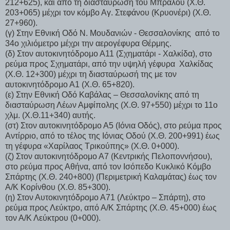
212+625), και από τη διασταύρωση του Μπράλου (Χ.Θ.
203+065) μέχρι τον κόμβο Αγ. Στεφάνου (Κρυονέρι) (Χ.Θ.
27+960).
(γ) Στην Εθνική Οδό Ν. Μουδανιών - Θεσσαλονίκης από το
34ο χιλιόμετρο μέχρι την αερογέφυρα Θέρμης.
(δ) Στον αυτοκινητόδρομο Α11 (Σχηματάρι - Χαλκίδα), στο
ρεύμα προς Σχηματάρι, από την υψηλή γέφυρα Χαλκίδας
(Χ.Θ. 12+300) μέχρι τη διασταύρωσή της με τον
αυτοκινητόδρομο Α1 (Χ.Θ. 65+820).
(ε) Στην Εθνική Οδό Καβάλας – Θεσσαλονίκης από τη
διασταύρωση Λέων Αμφίπολης (Χ.Θ. 97+550) μέχρι το 11ο
χλμ. (Χ.Θ.11+340) αυτής.
(στ) Στον αυτοκινητόδρομο Α5 (Ιόνια Οδός), στο ρεύμα προς
Αντίρριο, από το τέλος της Ιόνιας Οδού (Χ.Θ. 200+991) έως
τη γέφυρα «Χαρίλαος Τρικούπης» (Χ.Θ. 0+000).
(ζ) Στον αυτοκινητόδρομο Α7 (Κεντρικής Πελοποννήσου),
στο ρεύμα προς Αθήνα, από τον Ισόπεδο Κυκλικό Κόμβο
Σπάρτης (Χ.Θ. 240+800) (Περιμετρική Καλαμάτας) έως τον
Α/Κ Κορίνθου (Χ.Θ. 85+300).
(η) Στον Αυτοκινητόδρομο Α71 (Λεύκτρο – Σπάρτη), στο
ρεύμα προς Λεύκτρο, από Α/Κ Σπάρτης (Χ.Θ. 45+000) έως
τον Α/Κ Λεύκτρου (0+000).