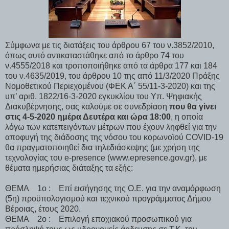
Σύμφωνα με τις διατάξεις του άρθρου 67 του ν.3852/2010,
όπως αυτό αντικαταστάθηκε από το άρθρο 74 του
ν.4555/2018 και τροποποιήθηκε από τα άρθρα 177 και 184
του ν.4635/2019, του άρθρου 10 της από 11/3/2020 Πράξης
Νομοθετικού Περιεχομένου (ΦΕΚ Α΄ 55/11-3-2020) και της
υπ’ αριθ. 1822/16-3-2020 εγκυκλίου του Υπ. Ψηφιακής
Διακυβέρνησης, σας καλούμε σε συνεδρίαση
που θα γίνει
στις 4-5-2020 ημέρα Δευτέρα και ώρα 18:00
, η οποία
λόγω των κατεπειγόντων μέτρων που έχουν ληφθεί για την
αποφυγή της διάδοσης της νόσου του κορωνοϊού COVID-19
θα πραγματοποιηθεί δια τηλεδιάσκεψης (με χρήση της
τεχνολογίας του e-presence (www.epresence.gov.gr), με
θέματα ημερήσιας διάταξης τα εξής:
ΘΕΜΑ 1ο : Επί εισήγησης της Ο.Ε. για την αναμόρφωση
(5η) προϋπολογισμού και τεχνικού προγράμματος Δήμου
Βέροιας, έτους 2020.
ΘΕΜΑ 2ο : Επιλογή εποχιακού προσωπικού για