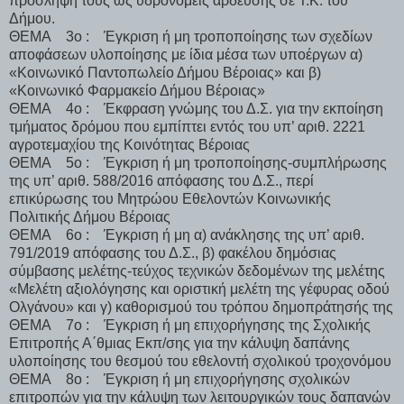
πρόσληψή τους ως υδρονομείς άρδευσης σε Τ.Κ. του
Δήμου.
ΘΕΜΑ 3ο : Έγκριση ή μη τροποποίησης των σχεδίων
αποφάσεων υλοποίησης με ίδια μέσα των υποέργων α)
«Κοινωνικό Παντοπωλείο Δήμου Βέροιας» και β)
«Κοινωνικό Φαρμακείο Δήμου Βέροιας»
ΘΕΜΑ 4ο : Έκφραση γνώμης του Δ.Σ. για την εκποίηση
τμήματος δρόμου που εμπίπτει εντός του υπ’ αριθ. 2221
αγροτεμαχίου της Κοινότητας Βέροιας
ΘΕΜΑ 5ο : Έγκριση ή μη τροποποίησης-συμπλήρωσης
της υπ’ αριθ. 588/2016 απόφασης του Δ.Σ., περί
επικύρωσης του Μητρώου Εθελοντών Κοινωνικής
Πολιτικής Δήμου Βέροιας
ΘΕΜΑ 6ο : Έγκριση ή μη α) ανάκλησης της υπ’ αριθ.
791/2019 απόφασης του Δ.Σ., β) φακέλου δημόσιας
σύμβασης μελέτης-τεύχος τεχνικών δεδομένων της μελέτης
«Μελέτη αξιολόγησης και οριστική μελέτη της γέφυρας οδού
Ολγάνου» και γ) καθορισμού του τρόπου δημοπράτησής της
ΘΕΜΑ 7ο : Έγκριση ή μη επιχορήγησης της Σχολικής
Επιτροπής Α΄θμιας Εκπ/σης για την κάλυψη δαπάνης
υλοποίησης του θεσμού του εθελοντή σχολικού τροχονόμου
ΘΕΜΑ 8ο : Έγκριση ή μη επιχορήγησης σχολικών
επιτροπών για την κάλυψη των λειτουργικών τους δαπανών