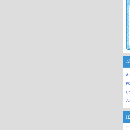
A
An
PO
U
Δι
Ι