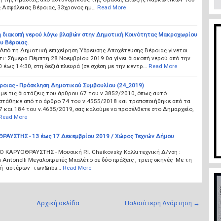
 Ασφάλειας Βέροιας, 33χρονος ημ…
Read More
 διακοπή νερού λόγω βλαβών στην Δημοτική Κοινότητας Μακροχωρίου
υ Βέροιας.
 Από τη Δημοτική επιχείρηση Ύδρευσης Αποχέτευσης Βέροιας γίνεται
ι: Σήμερα Πέμπτη 28 Νοεμβρίου 2019 θα γίνει διακοπή νερού από την
 έως 14:30, στη δεξιά πλευρά (σε σχέση με την κεντρ…
Read More
ροιας - Πρόσκληση Δημοτικού Συμβουλίου (24_2019)
ε τις διατάξεις του άρθρου 67 του ν.3852/2010, όπως αυτό
στάθηκε από το άρθρο 74 του ν.4555/2018 και τροποποιήθηκε από τα
 και 184 του ν.4635/2019, σας καλούμε να προσέλθετε στο Δημαρχείο,
Read More
ΡΑΥΣΤΗΣ - 13 έως 17 Δεκεμβρίου 2019 / Χώρος Τεχνών Δήμου
Ο ΚΑΡΥΟΘΡΑΥΣΤΗΣ - Mουσική P.I. Chaikovsky Καλλιτεχνική Δ/νση :
 Antonelli Μεγαλοπρεπές Μπαλέτο σε δύο πράξεις , τρεις σκηνές Με τη
χή αστέρων των&nbs…
Read More
Αρχική σελίδα
Παλαιότερη Ανάρτηση →