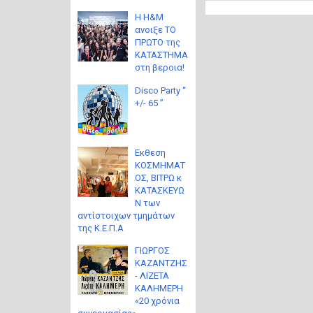
Η H&M
ανοιξε ΤΟ
ΠΡΩΤΟ της
ΚΑΤΑΣΤΗΜΑ
στη βεροια!
Disco Party “
+/- 65 ”
Eκθεση
ΚΟΣΜΗΜΑΤ
ΟΣ, ΒΙΤΡΩ κ
ΚΑΤΑΣΚΕΥΩ
Ν των
αντίστοιχων τμημάτων
της Κ.Ε.Π.Α
ΓΙΩΡΓΟΣ
ΚΑΖΑΝΤΖΗΣ
- ΛΙΖΕΤΑ
ΚΑΛΗΜΕΡΗ
«20 χρόνια