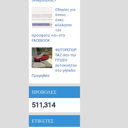
συνεργασίας»
Οδηγίες για
όσους -
όσες
κόλλησαν
τον
πρόσφατο «ιό» στο
FACEBOOK
ΦΩΤΟΡΕΠΟΡ
ΤΑΖ απο την
ΠΤΩΣΗ
αυτοκινήτου
στο γήπεδο
Προμηθέα
ΠΡΟΒΟΛΕΣ
511,314
ΕΤΙΚΕΤΕΣ