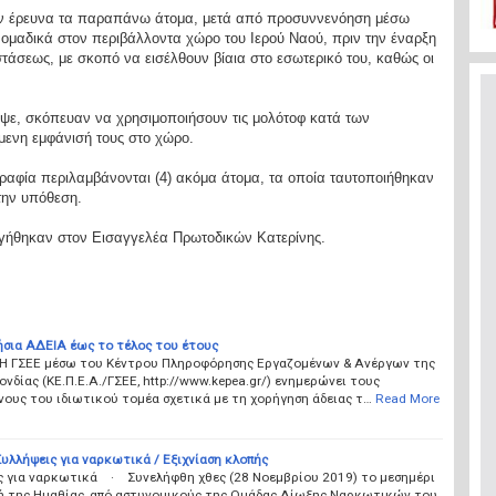
 έρευνα τα παραπάνω άτομα, μετά από προσυννενόηση μέσω
 ομαδικά στον περιβάλλοντα χώρο του Ιερού Ναού, πριν την έναρξη
τάσεως, με σκοπό να εισέλθουν βίαια στο εσωτερικό του, καθώς οι
ε, σκόπευαν να χρησιμοποιήσουν τις μολότοφ κατά των
μενη εμφάνισή τους στο χώρο.
γραφία περιλαμβάνονται (4) ακόμα άτομα, τα οποία ταυτοποιήθηκαν
την υπόθεση.
ηγήθηκαν στον Εισαγγελέα Πρωτοδικών Κατερίνης.
ήσια ΑΔΕΙΑ έως το τέλος του έτους
 H ΓΣΕΕ μέσω του Κέντρου Πληροφόρησης Εργαζομένων & Ανέργων της
νδίας (ΚΕ.Π.Ε.Α./ΓΣΕΕ, http://www.kepea.gr/) ενημερώνει τους
ους του ιδιωτικού τομέα σχετικά με τη χορήγηση άδειας τ…
Read More
Συλλήψεις για ναρκωτικά / Εξιχνίαση κλοπής
ς για ναρκωτικά · Συνελήφθη χθες (28 Νοεμβρίου 2019) το μεσημέρι
χή της Ημαθίας, από αστυνομικούς της Ομάδας Δίωξης Ναρκωτικών του