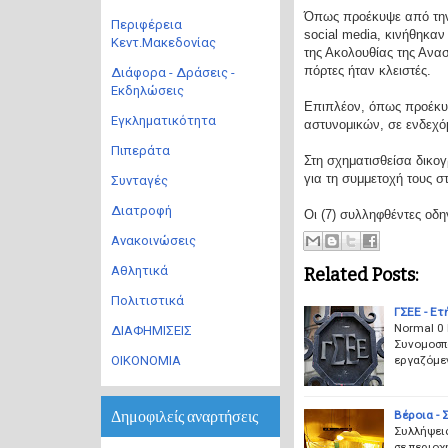
Όπως προέκυψε από την
Περιφέρεια
social media, κινήθηκαν
Κεντ.Μακεδονίας
της Ακολουθίας της Ανασ
πόρτες ήταν κλειστές.
Διάφορα - Δράσεις -
Εκδηλώσεις
Επιπλέον, όπως προέκυψ
Εγκληματικότητα
αστυνομικών, σε ενδεχό
Πιπεράτα
Στη σχηματισθείσα δικο
για τη συμμετοχή τους σ
Συνταγές
Διατροφή
Οι (7) συλληφθέντες οδ
Ανακοινώσεις
Αθλητικά
Related Posts:
Πολιτιστικά
ΓΣΕΕ - Ετ
Normal 0
ΔΙΑΦΗΜΙΣΕΙΣ
Συνομοσπο
εργαζόμεν
ΟΙΚΟΝΟΜΙΑ
Δημοφιλείς αναρτήσεις
Βέροια - 
Συλλήψει
σε περιο