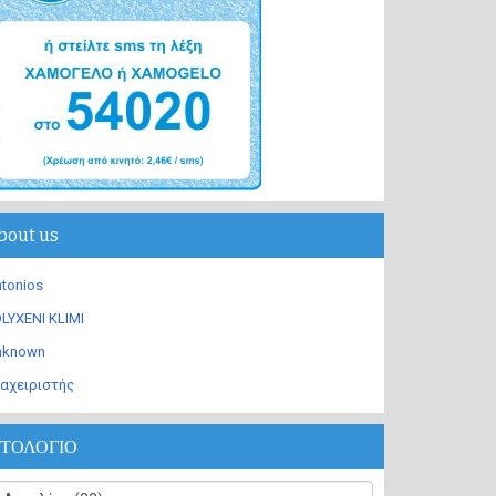
bout us
tonios
LYXENI KLIMI
nknown
αχειριστής
ΣΤΟΛΟΓΙΟ