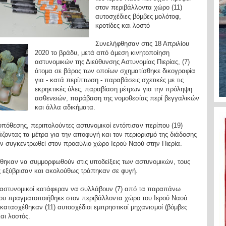
στον περιβάλλοντα χώρο (11)
αυτοσχέδιες βόμβες μολότοφ,
κροτίδες και λοστό
Συνελήφθησαν στις 18 Απριλίου
2020 το βράδυ, μετά από άμεση κινητοποίηση
αστυνομικών της Διεύθυνσης Αστυνομίας Πιερίας, (7)
άτομα σε βάρος των οποίων σχηματίσθηκε δικογραφία
για - κατά περίπτωση - παραβάσεις σχετικές με τις
εκρηκτικές ύλες, παραβίαση μέτρων για την πρόληψη
ασθενειών, παράβαση της νομοθεσίας περί βεγγαλικών
και άλλα αδικήματα.
υπόθεσης, περιπολούντες αστυνομικοί εντόπισαν περίπου (19)
ζοντας τα μέτρα για την αποφυγή και τον περιορισμό της διάδοσης
αν συγκεντρωθεί στον προαύλιο χώρο Ιερού Ναού στην Πιερία.
θηκαν να συμμορφωθούν στις υποδείξεις των αστυνομικών, τους
υς εξύβρισαν και ακολούθως τράπηκαν σε φυγή.
 αστυνομικοί κατάφεραν να συλλάβουν (7) από τα παραπάνω
ου πραγματοποιήθηκε στον περιβάλλοντα χώρο του Ιερού Ναού
κατασχέθηκαν (11) αυτοσχέδιοι εμπρηστικοί μηχανισμοί (βόμβες
και λοστός.