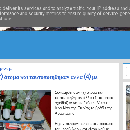
deliver its services and to analyze traffic. Your IP address and
formance and security metrics to ensure quality of service, gen
 abuse.
ιριστής
) άτομα και ταυτοποιήθηκαν άλλα (4) με
Συνελήφθησαν (7) άτομα και
ταυτοποιήθηκαν άλλα (4) τα οποία
σχεδίαζαν να εισέλθουν βίαια σε
Ιερό Ναό της Πιερίας το βράδυ της
Ανάστασης
Είχαν συγκεντρωθεί στο προαύλιο
του Ιερού Ναού και είχαν κρύψει