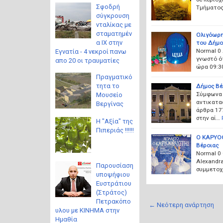
Σφοδρή
Τμήματος
σύγκρουση
νταλίκας με
σταματημέν
Ολιγόωρη
α ΙΧ στην
του Δήμο
Normal 0
Εγνατία - 4 νεκροί πανω
γνωστό ότ
απο 20 οι τραυματίες
ώρα 09:30
Πραγματικό
τητα το
Δήμος Βέ
Σύμφωνα μ
Μουσείο
αντικατα
Βεργίνας
άρθρα 177
στην αί…
Η "Αξία" της
Πιπεριάς !!!!!!
Ο ΚΑΡΥΟΘ
Βέροιας
Normal 0 
Alexandra
Παρουσίαση
συμμετο
υποψήφιου
Ευστράτιου
(Στράτος)
Πετρακόπο
← Νεότερη ανάρτηση
υλου με ΚΙΝΗΜΑ στην
Ημαθία