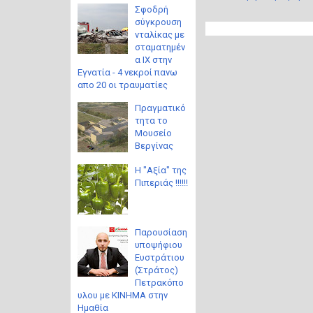
Σφοδρή
σύγκρουση
νταλίκας με
σταματημέν
α ΙΧ στην
Εγνατία - 4 νεκροί πανω
απο 20 οι τραυματίες
Πραγματικό
τητα το
Μουσείο
Βεργίνας
Η "Αξία" της
Πιπεριάς !!!!!!
Παρουσίαση
υποψήφιου
Ευστράτιου
(Στράτος)
Πετρακόπο
υλου με ΚΙΝΗΜΑ στην
Ημαθία