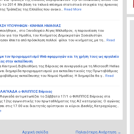
 το 2014 .Με βάση τα τελικά επίσημα στατιστικά στοιχεία της έρευνας
της Τράπεζας της Ελλάδος που ανακο…
Read More
ΑΣΗ ΥΠΟΨΗΦΙΩΝ - ΚΙΝΗΜΑ ΗΜΑΘΙΑΣ
ποιήθηκε , στο Ξενοδοχείο Αίγες Μέλαθρον, η παρουσίαση του
ίου για την Ημαθία, του Κινήματος Δημοκρατών Σοσιαλιστών.
σαν έπειτα από πρόσκληση πολλοί φίλοι του κινήματος, με τη…
Read
 με τον προγραμματισμό Web εφαρμογών και τη χρήση τους ως εργαλείο
ας στην εκπαίδευση
 Κεντρική Βιβλιοθήκη της Βέροιας σε συνεργασία με τη Microsoft Hellas
νει διημερίδα προγραμματισμού για εκπαιδευτικούς της Πρωτοβάθμιας
ροβάθμιας εκπαίδευσης του Νομού Ημαθίας. Η διημερίδα θα γ…
Read
ΛΑΓΚΑΔΑ ο ΦΙΛΙΠΠΟΣ Βέροιας
 Λαγκαδά αντιμετωπίζει το Σάββατο 17/1 ο ΦΙΛΙΠΠΟΣ Βέροιας στα
της 12ης αγωνιστικής του πρωταθλήματος της Α2 κατηγορίας. Ο αγώνας
σει στις 17.00 και διαιτητές ορίστηκαν οι κύριοι Δεσλής, Κατραχούρας…
e
Αρχική σελίδα
Παλαιότερη Ανάρτηση →