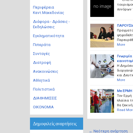
τουρισμού
Περιφέρεια
συνόρων 
Κεντ.Μακεδονίας
Διάφορα - Δράσεις -
ΠΑΡΟΥΣΙ
Εκδηλώσεις
Πραγματο
ψηφοδελτ
Εγκληματικότητα
Παρευρέθη
More
Πιπεράτα
Συνταγές
Γνωριμία
καινοτομί
Διατροφή
Η Δημόσια
διοργανώ
Ανακοινώσεις
και Δευτε
More
Αθλητικά
Πολιτιστικά
Με ΕΡΜΗ 
Τον Ερμή
ΔΙΑΦΗΜΙΣΕΙΣ
πλαίσια 
θα ξεκινή
ΟΙΚΟΝΟΜΙΑ
Read Mor
Δημοφιλείς αναρτήσεις
← Νεότερη ανάρτηση