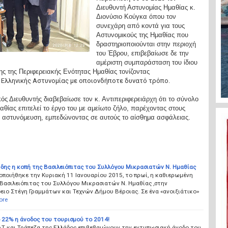
Διευθυντή Αστυνομίας Ημαθίας κ.
Διονύσιο Κούγκα όπου τον
συνεχάρη από κοντά για τους
Αστυνομικούς της Ημαθίας που
δραστηριοποιούνται στην περιοχή
του Έβρου, επιβεβαίωσε δε την
αμέριστη συμπαράσταση του ίδιου
ς της Περιφερειακής Ενότητας Ημαθίας τονίζοντας
ς Ελληνικής Αστυνομίας με οποιονδήποτε δυνατό τρόπο.
ς Διευθυντής διαβεβαίωσε τον κ. Αντιπεριφερειάρχη ότι το σύνολο
θίας επιτελεί το έργο του με αμείωτο ζήλο, παρέχοντας στους
η αστυνόμευση, εμπεδώνοντας σε αυτούς το αίσθημα ασφάλειας.
δης η κοπή της Βασιλειόπιτας του Συλλόγου Μικρασιατών Ν. Ημαθίας
ποιήθηκε την Κυριακή 11 Ιανουαρίου 2015, το πρωί, η καθιερωμένη
Βασιλειόπιτας του Συλλόγου Μικρασιατών Ν. Ημαθίας ,στην
ιο Στέγη Γραμμάτων και Τεχνών Δήμου Βέροιας. Σε ένα «ανοιξιάτικο»
ore
αι Τράπεζα της Ελλάδος επιβεβαιώνουν την εντυπωσιακή άνοδο του