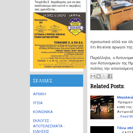
προσωπικά αλλά και όλη
ότι θα είναι αρωγοί τη
Παράλληλα, ο Αστυνομικό
των Αστυνομικών της Ημα
πολίτες την απαιτούμεν
ΣΕΛΙΔΕΣ
Related Posts:
ΑΡΧΙΚΗ
Μεγαλειώ
Πραγματο
ΥΓΕΙΑ
κοπή της 
Αντωνιάδε
ΚΟΙΝΩΝΙΚΑ
…
Read M
ΕΚΛΟΓΕΣ -
ΑΠΟΤΕΛΕΣΜΑΤΑ -
ΕΙΔΗΣΕΙΣ
ΕΛΣΤΑΤ κ