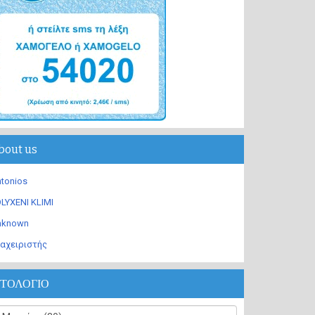
bout us
tonios
LYXENI KLIMI
nknown
αχειριστής
ΣΤΟΛΟΓΙΟ