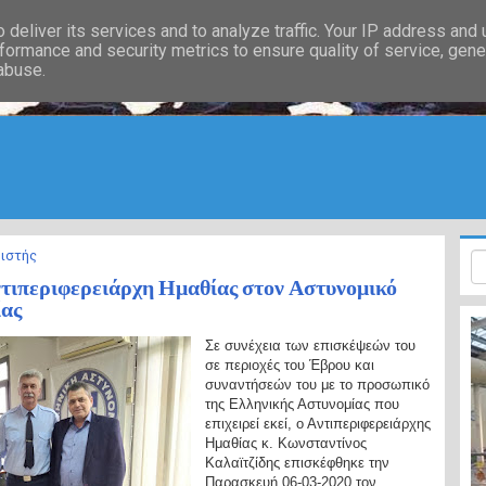
deliver its services and to analyze traffic. Your IP address and
formance and security metrics to ensure quality of service, gen
 abuse.
ιστής
τιπεριφερειάρχη Ημαθίας στον Αστυνομικό
ίας
Σε συνέχεια των επισκέψεών του
σε περιοχές του Έβρου και
συναντήσεών του με το προσωπικό
της Ελληνικής Αστυνομίας που
επιχειρεί εκεί, ο Αντιπεριφερειάρχης
Ημαθίας κ. Κωνσταντίνος
Καλαϊτζίδης επισκέφθηκε την
Παρασκευή 06-03-2020 τον