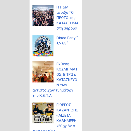
Η H&M
ανοιξε ΤΟ
ΠΡΩΤΟ της
ΚΑΤΑΣΤΗΜΑ
στη βεροια!
Disco Party “
+/- 65 ”
Eκθεση
ΚΟΣΜΗΜΑΤ
ΟΣ, ΒΙΤΡΩ κ
ΚΑΤΑΣΚΕΥΩ
Ν των
αντίστοιχων τμημάτων
της Κ.Ε.Π.Α
ΓΙΩΡΓΟΣ
ΚΑΖΑΝΤΖΗΣ
- ΛΙΖΕΤΑ
ΚΑΛΗΜΕΡΗ
«20 χρόνια