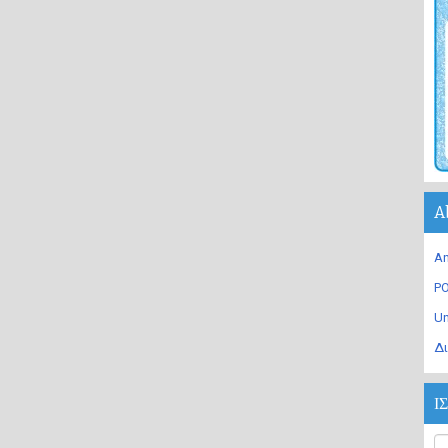
A
An
PO
U
Δι
Ι