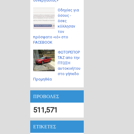
συνεργασίας»
Οδηγίες για
όσους -
όσες
κόλλησαν
τον
πρόσφατο «ιό» στο
FACEBOOK
ΦΩΤΟΡΕΠΟΡ
ΤΑΖ απο την
ΠΤΩΣΗ
αυτοκινήτου
στο γήπεδο
Προμηθέα
ΠΡΟΒΟΛΕΣ
511,571
ΕΤΙΚΕΤΕΣ