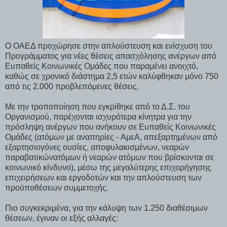
Ο ΟΑΕΔ προχώρησε στην απλούστευση και ενίσχυση του
Προγράμματος για νέες θέσεις απασχόλησης ανέργων από
Ευπαθείς Κοινωνικές Ομάδες που παραμένει ανοιχτό,
καθώς σε χρονικό διάστημα 2,5 ετών καλύφθηκαν μόνο 750
από τις 2.000 προβλεπόμενες θέσεις.
Με την τροποποίηση που εγκρίθηκε από το Δ.Σ. του
Οργανισμού, παρέχονται ισχυρότερα κίνητρα για την
πρόσληψη ανέργων που ανήκουν σε Ευπαθείς Κοινωνικές
Ομάδες (ατόμων με αναπηρίες - AμεΑ, απεξαρτημένων από
εξαρτησιογόνες ουσίες, αποφυλακισμένων, νεαρών
παραβατικώνατόμων ή νεαρών ατόμων που βρίσκονται σε
κοινωνικό κίνδυνο), μέσω της
μεγαλύτερης επιχορήγησης
επιχειρήσεων και εργοδοτών και την απλούστευση των
προϋποθέσεων συμμετοχής.
Πιο συγκεκριμένα, για την κάλυψη των 1.250 διαθέσιμων
θέσεων, έγιναν οι εξής αλλαγές: