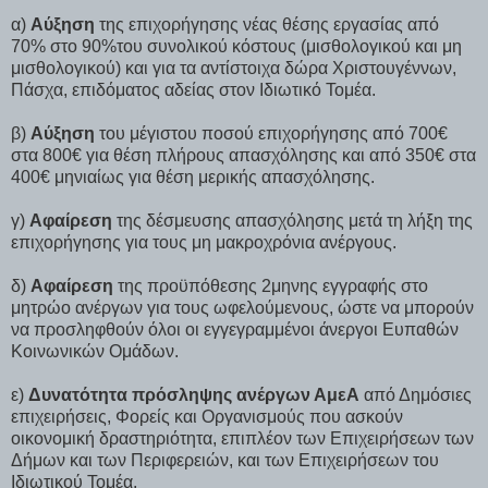
α)
Αύξηση
της επιχορήγησης νέας θέσης εργασίας από
70% στο 90%του συνολικού κόστους (μισθολογικού και μη
μισθολογικού) και για τα αντίστοιχα δώρα Χριστουγέννων,
Πάσχα, επιδόματος αδείας στον Ιδιωτικό Τομέα.
β)
Αύξηση
του μέγιστου ποσού επιχορήγησης από 700€
στα 800€ για θέση πλήρους απασχόλησης και από 350€ στα
400€ μηνιαίως για θέση μερικής απασχόλησης.
γ)
Αφαίρεση
της δέσμευσης απασχόλησης μετά τη λήξη της
επιχορήγησης για τους μη μακροχρόνια ανέργους.
δ)
Αφαίρεση
της προϋπόθεσης 2μηνης εγγραφής στο
μητρώο ανέργων για τους ωφελούμενους, ώστε να μπορούν
να προσληφθούν όλοι οι εγγεγραμμένοι άνεργοι Ευπαθών
Κοινωνικών Ομάδων.
ε)
Δυνατότητα πρόσληψης ανέργων ΑμεΑ
από Δημόσιες
επιχειρήσεις, Φορείς και Οργανισμούς που ασκούν
οικονομική δραστηριότητα, επιπλέον των Επιχειρήσεων των
Δήμων και των Περιφερειών, και των Επιχειρήσεων του
Ιδιωτικού Τομέα.