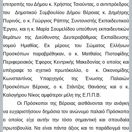
επιτροπής του Δήμου κ. Χρήστος Τσιούντας, ο αντιπρόεδρος 
του  Δημοτικού Συμβουλίου Δήμου Βέροιας κ. Δημήτρης 
Πυρινός, ο κ. Γεώργιος Ράπτης Συντονιστής Εκπαιδευτικού 
Έργου, και η κ. Μαρία Σουμελίδου υπεύθυνη εκπαιδευτικών 
θεμάτων της Διεύθυνσης Δευτεροβάθμιας Εκπαίδευσης 
νομού Ημαθίας. Εκ μέρους του Σώματος Ελλήνων 
Προσκόπων παραβρέθηκαν, ο
κ. Ματθαίος Πιστοφίδης 
Περιφερειακός Έφορος Κεντρικής Μακεδονίας ο οποίος και 
υπέγραψε το σχετικό πρωτόκολλο, ο  κ. Οικονομίδης 
Κωνσταντίνος Υπαρχηγός της Ένωσης Παλαιών 
Προσκόπων Βέροιας, ο κ. Στάντζος Θανάσης και ο κ. 
Καλογήρου Νίκος αμφότεροι μέλη της Ε.Π.Π.Β.
Οι Πρόσκοποι της Βέροιας αισθάνονται την ανάγκη 
να ευχαριστήσουν δημόσια τον ανώνυμο παλαιό Πρόσκοπο 
ο οποίος είχε αυτήν την τόσο σημαντική και σπουδαία 
πρωτοβουλία. Να είναι πάντα άξιος και το παράδειγμά του 