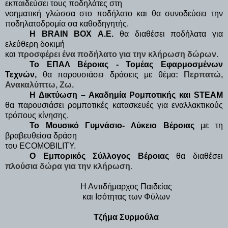
εκπαιδεύσει τους ποδηλάτες στη

νοηματική γλώσσα στο ποδήλατο και θα συνοδεύσει την 
ποδηλατοδρομία σα καθοδηγητής.
Η BRAIN BOX Α.Ε.
 θα διαθέσει ποδήλατα για 
ελεύθερη δοκιμή

και 
προσφέρει ένα ποδήλατο για την κλήρωση δώρων.
Το ΕΠΑΛ Βέροιας - Τομέας Εφαρμοσμένων 
Τεχνών, 
θα παρουσιάσει δράσεις με θέμα
: Περπατώ, 
Ανακαλύπτω, Ζω.
Η Δικτύωση – Ακαδημία Ρομποτικής και STEAM 
θα παρουσιάσει ρομποτικές κατασκευές για εναλλακτικούς 
τρόπους κίνησης.
Το Μουσικό Γυμνάσιο- Λύκειο Βέροιας
 με τη 
βραβευθείσα δράση

του ECOMOBILITY.
Ο Εμπορικός Σύλλογος Βέροιας
 θα διαθέσει 
πλούσια δώρα για την κλήρωση
.
Η Αντιδήμαρχος Παιδείας
και Ισότητας των Φύλων
Τζήμα Συρμούλα