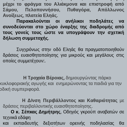
μέχρι το φράγμα του Αλιάκμονα και επιστροφή από 
Σάμου, Πελοποννήσου, Πυθαγόρα, Απόλλωνος 
Ανοίξεως, πλατεία Εληάς. 
Παρακαλούνται οι ανήλικοι ποδηλάτες να
συνοδεύονται στο χώρο έναρξης της διαδρομής από
τους γονείς τους ώστε να υπογράψουν την σχετική
δήλωση συμμετοχής
.
Συγχρόνως στην οδό Εληάς θα πραγματοποιηθούν
δράσεις ευαισθητοποίησης για μικρούς και μεγάλους στις
οποίες συμμετέχουν:.
Η Τροχαία Βέροιας,
 δημιουργώντας πάρκο 
κυκλοφοριακής αγωγής και 
ενημερώνοντας τα παιδιά για την 
οδική συμπεριφορά.
Η Δ/νση Περιβάλλοντος και Καθαριότητας
 με 
δράσεις περιβαλλοντικής ευαισθητοποίησης.
Ο κ. Σέπκας Δημήτρης
, Οδηγός γκρούπ αναβατών σε 
τεχνικά εδάφη

και εκπαιδευτής δεξιοτήτων ορεινής ποδηλασίας θα 