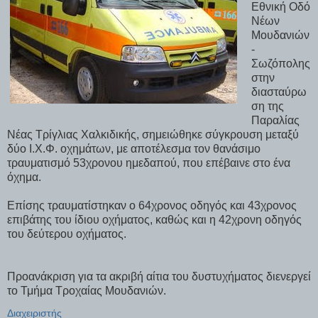
Εθνική Οδό
Νέων
Μουδανιών
-
Σωζόπολης
στην
διασταύρω
ση της
Παραλίας
Νέας Τρίγλιας Χαλκιδικής, σημειώθηκε σύγκρουση μεταξύ
δύο Ι.Χ.Φ. οχημάτων, με αποτέλεσμα τον θανάσιμο
τραυματισμό 53χρονου ημεδαπού, που επέβαινε στο ένα
όχημα.
Επίσης τραυματίστηκαν ο 64χρονος οδηγός και 43χρονος
επιβάτης του ίδιου οχήματος, καθώς και η 42χρονη οδηγός
του δεύτερου οχήματος.
Προανάκριση για τα ακριβή αίτια του δυστυχήματος διενεργεί
το Τμήμα Τροχαίας Μουδανιών.
Διαχειριστής