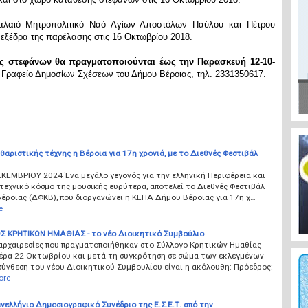
λαιό Μητροπολιτικό Ναό Αγίων Αποστόλων Παύλου και Πέτρου
 εξέδρα της παρέλασης στις 16 Οκτωβρίου 2018.
ς στεφάνων θα πραγματοποιούνται έως την Παρασκευή 12-10-
Γραφείο Δημοσίων Σχέσεων του Δήμου Βέροιας, τηλ. 2331350617.
θαριστικής τέχνης η Βέροια για 17η χρονιά, με το Διεθνές Φεστιβάλ
ΕΚΕΜΒΡΙΟΥ 2024 Ένα μεγάλο γεγονός για την ελληνική Περιφέρεια και
τεχνικό κόσμο της μουσικής ευρύτερα, αποτελεί το Διεθνές Φεστιβάλ
έροιας (ΔΦΚΒ), που διοργανώνει η ΚΕΠΑ Δήμου Βέροιας για 17η χ…
e
 ΚΡΗΤΙΚΩΝ ΗΜΑΘΙΑΣ - το νέο Διοικητικό Συμβούλιο
 αρχαιρεσίες που πραγματοποιήθηκαν στο Σύλλογο Κρητικών Ημαθίας
έρα 22 Οκτωβρίου και μετά τη συγκρότηση σε σώμα των εκλεγμένων
σύνθεση του νέου Διοικητικού Συμβουλίου είναι η ακόλουθη: Πρόεδρος:
ore
νελλήνιο Δημοσιογραφικό Συνέδριο της Ε.Σ.Ε.Τ. από την