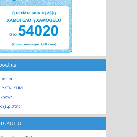
bout us
tonios
LYXENI KLIMI
nknown
αχειριστής
ΣΤΟΛΟΓΙΟ