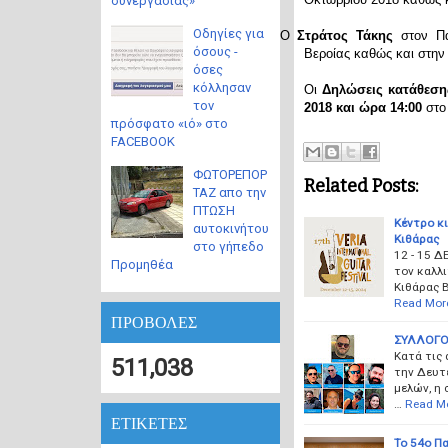
συνεργασίας»
Οδηγίες για
Ο
Στράτος Τάκης
στον Πα
όσους -
Βεροίας καθώς και στην
όσες
κόλλησαν
Οι
Δηλώσεις κατάθεση
τον
2018 και ώρα 14:00
στο 
πρόσφατο «ιό» στο
FACEBOOK
ΦΩΤΟΡΕΠΟΡ
Related Posts:
ΤΑΖ απο την
ΠΤΩΣΗ
Κέντρο κι
αυτοκινήτου
Κιθάρας
στο γήπεδο
12 - 15 Δ
Προμηθέα
τον καλλι
Κιθάρας Β
Read Mor
ΠΡΟΒΟΛΕΣ
ΣΥΛΛΟΓΟΣ
Κατά τις
511,038
την Δευτ
μελών, η 
…
Read M
ΕΤΙΚΕΤΕΣ
Το 54ο Πα