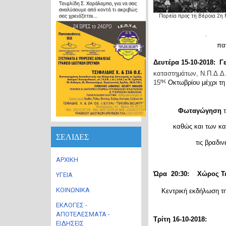
Πορεία προς τη Βέροια 2η
·
πα
Δευτέρα 15-10-2018:
Γε
καταστημάτων, Ν.Π.Δ.Δ.
ης
15
Οκτωβρίου μέχρι τη
Φωταγώγηση
τ
καθώς και των κ
ΣΕΛΙΔΕΣ
τις βραδι
ΑΡΧΙΚΗ
Ώρα 20:30: Χώρος Τε
ΥΓΕΙΑ
ΚΟΙΝΩΝΙΚΑ
Κεντρική εκδήλωση τ
ΕΚΛΟΓΕΣ -
ΑΠΟΤΕΛΕΣΜΑΤΑ -
Τρίτη 16-10-2018:
ΕΙΔΗΣΕΙΣ