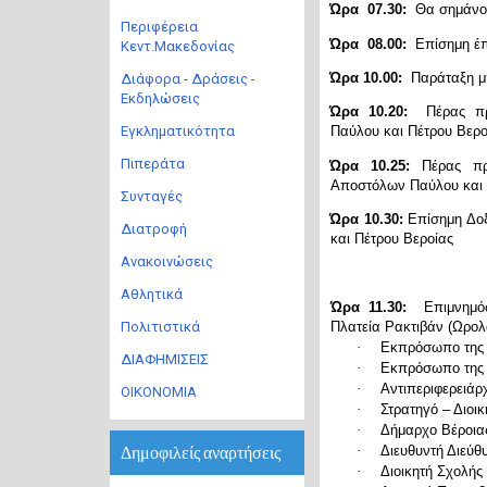
Ώρα 07.30:
Θα σημάνου
Περιφέρεια
Ώρα 08.00:
Επίσημη έπ
Κεντ.Μακεδονίας
Ώρα 10.00:
Παράταξη μπ
Διάφορα - Δράσεις -
Εκδηλώσεις
Ώρα 10.20:
Πέρας προ
Εγκληματικότητα
Παύλου και Πέτρου Βερο
Πιπεράτα
Ώρα 10.25:
Πέρας πρ
Αποστόλων Παύλου και 
Συνταγές
Ώρα 10.30:
Επίσημη Δο
Διατροφή
και Πέτρου Βεροίας
Ανακοινώσεις
Αθλητικά
Ώρα 11.30:
Επιμνημ
Πλατεία Ρακτιβάν (Ωρολο
Πολιτιστικά
·
Εκπρόσωπο της
ΔΙΑΦΗΜΙΣΕΙΣ
·
Εκπρόσωπο της
·
Αντιπεριφερειάρ
ΟΙΚΟΝΟΜΙΑ
·
Στρατηγό – Διοικ
·
Δήμαρχο Βέροια
·
Διευθυντή Διεύθ
Δημοφιλείς αναρτήσεις
·
Διοικητή Σχολής