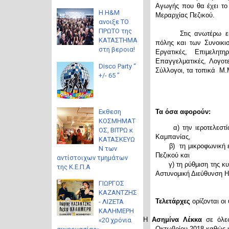
Αγωγής που θα έχει το
Η H&M
Μεραρχίας Πεζικού.
ανοιξε ΤΟ
ΠΡΩΤΟ της
Στις ανωτέρω 
ΚΑΤΑΣΤΗΜΑ
πόλης και των Συνοικισ
στη βεροια!
Εργατικές, Επιμελητηρ
Επαγγελματικές, Λογοτε
Disco Party “
Σύλλογοι, τα τοπικά Μ.
+/- 65 ”
Eκθεση
Τα όσα αφορούν:
ΚΟΣΜΗΜΑΤ
α) την ιεροτελεστία,
ΟΣ, ΒΙΤΡΩ κ
Καμπανίας,
ΚΑΤΑΣΚΕΥΩ
β)
τη μικροφωνική
Ν των
Πεζικού και
αντίστοιχων τμημάτων
γ) τη ρύθμιση της κυκλ
της Κ.Ε.Π.Α
Αστυνομική Διεύθυνση Η
ΓΙΩΡΓΟΣ
ΚΑΖΑΝΤΖΗΣ
Τελετάρχες
ορίζονται οι
- ΛΙΖΕΤΑ
ΚΑΛΗΜΕΡΗ
Η
Ασημίνα Λέκκα
σε όλε
«20 χρόνια
Οκτωβρίου 2018 καθώς κ