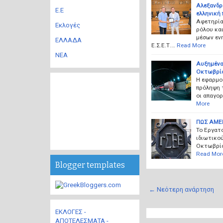
Αλεξανδρ
Ε.Ε
ελληνική 
Αφετηρία
Εκλογές
ρόλου κα
μέσων εν
ΕΛΛΑΔΑ
Ε.Σ.Ε.Τ.…
Read More
ΝΕΑ
Αυξημένα
Οκτωβρί
Η εφαρμο
πρόληψη 
οι απαγο
More
ΠΩΣ ΑΜΕΙ
Το Εργατ
ιδιωτικού
Οκτωβρίου
Read Mor
Blogger templates
← Νεότερη ανάρτηση
ΕΚΛΟΓΕΣ -
ΑΠΟΤΕΛΕΣΜΑΤΑ -