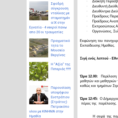
·
Διοικητή Πυροσβ
Σφοδρή
·
Διευθυντή Διεύ
σύγκρουση
·
Διευθύντρια Διε
νταλίκας με
·
Προέδρους Παρα
σταματημέν
·
Προέδρους Ανα
α ΙΧ στην
·
Εκπροσώπους Αγ
Εγνατία - 4 νεκροί πανω
·
Οργανώσεις, Συλ
απο 20 οι τραυματίες
Πραγματικό
Εκφώνηση του πανηγυρι
τητα το
Εκπαίδευσης Ημαθίας.
Μουσείο
Βεργίνας
Σιγή ενός λεπτού - Εθ
Η "Αξία" της
Πιπεριάς !!!!!!
Ώρα 12.00:
Παρέλαση 
μαθητών και μαθητριών 
καθώς και τμημάτων Στρ
Παρουσίαση
υποψήφιου
Ευστράτιου
Ώρα 12:45:
Ο Δήμαρχος 
(Στράτος)
πέρας της
παρέλασης.
Πετρακόπο
υλου με ΚΙΝΗΜΑ στην
Ημαθία
Η σειρά της πα