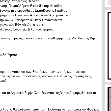
εστικής Υπηρεσίας Βέροιας
θυνσης Πρωτοβάθμιας Εκπαίδευσης Ημαθίας
ύθυνσης Δευτεροβάθμιας Εκπαίδευσης Ημαθίας
ρτημάτων Ενώσεων Αποστράτων Αξιωματικών
πηρικών & Εφεδροπολεμικών Οργανώσεων
ωνιστών Εθνικής Αντίστασης
λόγους, Σωματεία & λοιπούς φορείς
κού της ημέρας από εκπρόσωπο-καθηγήτρια της Διεύθυνσης Β/μιας
νικός Ύμνος.
προ του Λαού και των Επισήμων, των αναπήρων πολέμου,
των σχολείων, προσκόπων, οδηγών κ.λ.π. με τις σημαίες τους,
ατού.
και το Δημοτικό Συμβούλιο δέχονται ευχές στο Δημαρχείο μετά το
ρέλασης θα ρυθμιστεί από τον Προϊστάμενο του Γραφείου Φυσικής