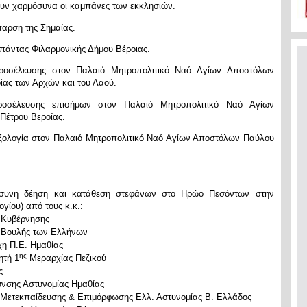
ν χαρμόσυνα οι καμπάνες των εκκλησιών.
αρση της Σημαίας.
άντας Φιλαρμονικής Δήμου Βέροιας.
σέλευσης στον Παλαιό Μητροπολιτικό Ναό Αγίων Αποστόλων
ίας των Αρχών και του Λαού.
οσέλευσης επισήμων στον Παλαιό Μητροπολιτικό Ναό Αγίων
Πέτρου Βεροίας.
ξολογία στον Παλαιό Μητροπολιτικό Ναό Αγίων Αποστόλων Παύλου
όσυνη δέηση και κατάθεση στεφάνων στο Ηρώο Πεσόντων στην
γίου) από τους κ.κ.:
 Κυβέρνησης
 Βουλής των Ελλήνων
χη Π.Ε. Ημαθίας
ης
ητή 1
Μεραρχίας Πεζικού
ς
υνσης Αστυνομίας Ημαθίας
 Μετεκπαίδευσης & Επιμόρφωσης Ελλ. Αστυνομίας Β. Ελλάδος