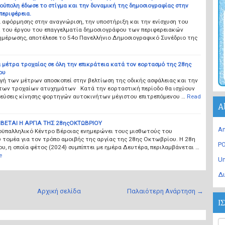
ούπολη έδωσε το στίγμα και την δυναμική της δημοσιογραφίας στην
περιφέρεια.
 αφόρμησης στην αναγνώριση, την υποστήριξη και την ενίσχυση του
ι του έργου του επαγγελματία δημοσιογράφου των περιφερειακών
ημέρωσης, αποτέλεσε το 54ο Πανελλήνιο Δημοσιογραφικό Συνέδριο της
 μέτρα τροχαίας σε όλη την επικράτεια κατά τον εορτασμό της 28ης
ου
γή των μέτρων αποσκοπεί στην βελτίωση της οδικής ασφάλειας και την
των τροχαίων ατυχημάτων Κατά την εορταστική περίοδο θα ισχύουν
ρεύσεις κίνησης φορτηγών αυτοκινήτων μέγιστου επιτρεπόμενου …
Read
A
ΒΕΤΑΙ Η ΑΡΓΙΑ ΤΗΣ 28ηςΟΚΤΩΒΡΙΟΥ
An
οϋπαλληλικό Κέντρο Βέροιας ενημερώνει τους μισθωτούς του
 τομέα για τον τρόπο αμοιβής της αργίας της 28ης Οκτωβρίου. Η 28η
PO
, η οποία φέτος (2024) συμπίπτει με ημέρα Δευτέρα, περιλαμβάνεται …
e
U
Δι
Αρχική σελίδα
Παλαιότερη Ανάρτηση →
Ι