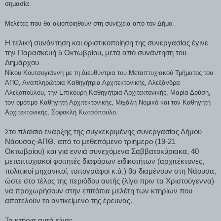
σημασία.
Μελέτες που θα αξιοποιηθούν στη συνέχεια από τον Δήμο.
Η τελική συνάντηση και οριστικοποίηση της συνεργασίας έγινε 
την Παρασκευή 5 Οκτωβρίου, μετά από συνάντηση του 
Δημάρχου 
Νίκου Κουτσογιάννη με τη Διευθύντρια του Μεταπτυχιακού Τμήματος του
ΑΠΘ, Αναπληρώτρια Καθηγήτρια Αρχιτεκτονικής, Αλεξάνδρα
Αλεξοπούλου, την Επίκουρη Καθηγήτρια Αρχιτεκτονικής, Μαρία Δούση,
τον ομότιμο Καθηγητή Αρχιτεκτονικής, Μιχάλη Νομικό και τον Καθηγητή
Αρχιτεκτονικής, Σοφοκλή Κωτσόπουλο.
Στο πλαίσιο έναρξης της συγκεκριμένης συνεργασίας Δήμου 
Νάουσας-ΑΠΘ, από το μεθεπόμενο τριήμερο (19-21 
Οκτωβρίου) και για εννιά συνεχόμενα Σαββατοκύριακα, 40 
μεταπτυχιακοί φοιτητές διαφόρων ειδικοτήτων (αρχιτέκτονες, 
πολιτικοί μηχανικοί, τοπογράφοι κ.ά.) θα διαμένουν στη Νάουσα, 
ώστε στο τέλος της περιόδου αυτής (λίγο πριν τα Χριστούγεννα) 
να προχωρήσουν στην επιτόπια μελέτη των κτηρίων που 
αποτελούν το αντικείμενο της έρευνας.
Τα κτήρια αυτά είναι: