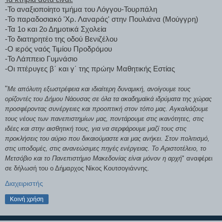
-Το αναξιοποίητο τμήμα του Λόγγου-Τουρπάλη
-Το παραδοσιακό 'Χρ. Λαναράς' στην Πουλιάνα (Μούγγρη)
-Τα 1ο και 2ο Δημοτικά Σχολεία
-Το διατηρητέο της οδού Βενιζέλου
-Ο ιερός ναός Τιμίου Προδρόμου
-Το Λάππειο Γυμνάσιο
-Οι πτέρυγες β΄ και γ΄ της πρώην Μαθητικής Εστίας
"
Με απόλυτη εξωστρέφεια και ιδιαίτερη δυναμική, ανοίγουμε τους 
ορίζοντές του Δήμου Νάουσας σε όλα τα ακαδημαϊκά ιδρύματα της χώρας 
προσφέροντας συνέργειες και προοπτική στον τόπο μας. Αγκαλιάζουμε 
τους νέους των πανεπιστημίων μας, ποντάρουμε στις ικανότητες, στις 
ιδέες και στην αισθητική τους, για να σερφάρουμε μαζί τους στις 
προκλήσεις του αύριο που δικαιούμαστε και μας ανήκει. Στον πολιτισμό, 
στις υποδομές, στις ανανεώσιμες πηγές ενέργειας. Το Αριστοτέλειο, το 
Μετσόβιο και το Πανεπιστήμιο Μακεδονίας είναι μόνον η αρχή
" αναφέρει 
σε δήλωσή του ο Δήμαρχος Νίκος Κουτσογιάννης.
Διαχειριστής
Κοινή χρήση