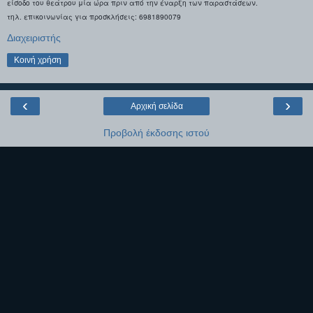
είσοδο του θεάτρου μία ώρα πριν από την έναρξη των παραστάσεων.
τηλ. επικοινωνίας για προσκλήσεις: 6981890079
Διαχειριστής
Κοινή χρήση
‹
›
Αρχική σελίδα
Προβολή έκδοσης ιστού