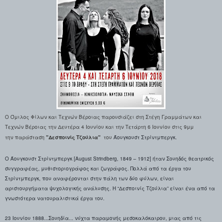
Ο Όμιλος Φίλων και Τεχνών Βέροιας παρουσιάζει στη Στέγη Γραμμάτων και
Τεχνών Βέροιας την Δευτέρα 4 Ιουνίου και την Τετάρτη 6 Ιουνίου στις 9μμ
την
παράσταση
"Δεσποινίς Τζούλια"
του
Άουγκουστ Στρίντμπεργκ.
Ο Άουγκουστ Στρίντμπεργκ [August Strindberg, 1849 – 1912] ήταν Σουηδός θεατρικός
συγγραφέας, μυθιστοριογράφος και ζωγράφος. Πολλά από τα έργα του
Στρίντμπεργκ, που αναφέρονται στην πάλη των δύο φύλων, είναι
αριστουργήματα ψυχολογικής ανάλυσης. Η “Δεσποινίς Τζούλια” είναι ένα από τα
γνωστότερα νατουραλιστικά έργα του.
23 Ιουνίου 1888...Σουηδία... νύχτα παραμονής μεσοκαλόκαιρου, μιας από τις