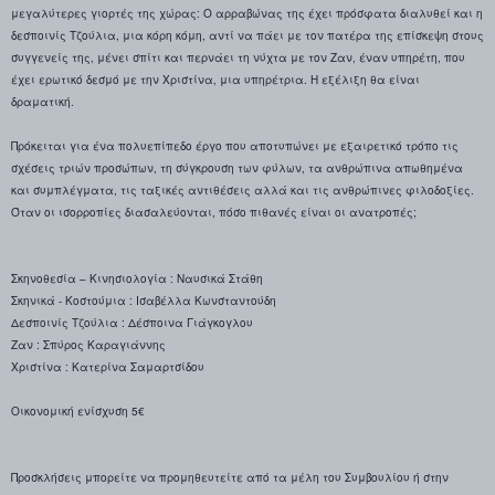
μεγαλύτερες γιορτές της χώρας: Ο αρραβώνας της έχει πρόσφατα διαλυθεί και η
δεσποινίς Τζούλια, μια κόρη κόμη, αντί να πάει με τον πατέρα της επίσκεψη στους
συγγενείς της, μένει σπίτι και περνάει τη νύχτα με τον Ζαν, έναν υπηρέτη, που
έχει ερωτικό δεσμό με την Χριστίνα, μια υπηρέτρια. Η εξέλιξη θα είναι
δραματική.
Πρόκειται για ένα πολυεπίπεδο έργο που αποτυπώνει με εξαιρετικό τρόπο τις
σχέσεις τριών προσώπων, τη σύγκρουση των φύλων,
τα ανθρώπινα απωθημένα
και συμπλέγματα,
τις ταξικές αντιθέσεις αλλά και τις ανθρώπινες φιλοδοξίες.
Όταν οι ισορροπίες διασαλεύονται, πόσο πιθανές είναι οι ανατροπές;
Σκηνοθεσία – Κινησιολογία : Ναυσικά Στάθη
Σκηνικά - Κοστούμια : Ισαβέλλα Κωνσταντούδη
Δεσποινίς Τζούλια : Δέσποινα Γιάγκογλου
Ζαν : Σπύρος Καραγιάννης
Χριστίνα : Κατερίνα Σαμαρτσίδου
Οικονομική ενίσχυση 5€
Προσκλήσεις
μπορείτε να προμηθευτείτε
από τα μέλη του Συμβουλίου ή στην