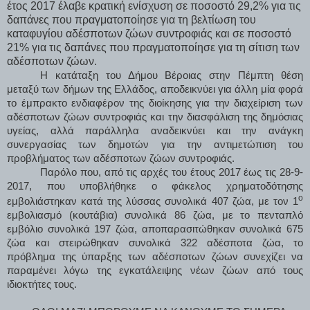
έτος 2017 έλαβε κρατική ενίσχυση σε ποσοστό 29,2% για τις
δαπάνες που πραγματοποίησε για τη βελτίωση του
καταφυγίου αδέσποτων ζώων συντροφιάς και σε ποσοστό
21% για τις δαπάνες που πραγματοποίησε για τη σίτιση των
αδέσποτων ζώων.
Η κατάταξη του Δήμου Βέροιας στην Πέμπτη θέση
μεταξύ των δήμων της Ελλάδος, αποδεικνύει για άλλη μία φορά
το έμπρακτο ενδιαφέρον της διοίκησης για την διαχείριση των
αδέσποτων ζώων συντροφιάς και την διασφάλιση της δημόσιας
υγείας, αλλά παράλληλα αναδεικνύει και την ανάγκη
συνεργασίας των δημοτών για την αντιμετώπιση του
προβλήματος των αδέσποτων ζώων συντροφιάς.
Παρόλο που, από τις αρχές του έτους 2017 έως τις 28-9-
2017, που υποβλήθηκε ο φάκελος χρηματοδότησης
ο
εμβολιάστηκαν κατά της λύσσας συνολικά 407 ζώα, με τον 1
εμβολιασμό (κουτάβια) συνολικά 86 ζώα, με το πενταπλό
εμβόλιο συνολικά 197 ζώα, αποπαρασιτώθηκαν συνολικά 675
ζώα και στειρώθηκαν συνολικά 322 αδέσποτα ζώα, το
πρόβλημα της ύπαρξης των αδέσποτων ζώων συνεχίζει να
παραμένει λόγω της εγκατάλειψης νέων ζώων από τους
ιδιοκτήτες τους.