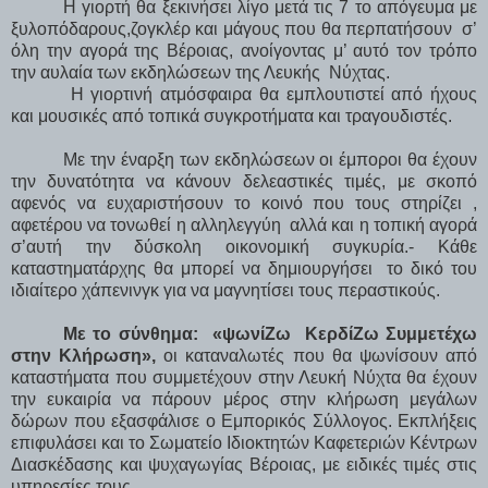
Η γιορτή θα ξεκινήσει λίγο μετά τις 7 το απόγευμα με
ξυλοπόδαρους,ζογκλέρ και μάγους που θα περπατήσουν
σ’
όλη την αγορά της Βέροιας, ανοίγοντας μ’ αυτό τον τρόπο
την αυλαία των εκδηλώσεων της Λευκής
Νύχτας.
Η γιορτινή ατμόσφαιρα θα εμπλουτιστεί από ήχους
και μουσικές από τοπικά συγκροτήματα και τραγουδιστές.
Με την έναρξη των εκδηλώσεων οι έμποροι θα έχουν
την δυνατότητα να κάνουν δελεαστικές τιμές, με σκοπό
αφενός να ευχαριστήσουν το κοινό που τους στηρίζει ,
αφετέρου να τονωθεί η αλληλεγγύη
αλλά και η τοπική αγορά
σ’αυτή την δύσκολη οικονομική συγκυρία.- Κάθε
καταστηματάρχης θα μπορεί να δημιουργήσει
το δικό του
ιδιαίτερο χάπενινγκ για να μαγνητίσει τους περαστικούς.
Με το σύνθημα:
«ψωνίΖω
ΚερδίΖω Συμμετέχω
στην Κλήρωση»,
οι καταναλωτές που θα ψωνίσουν από
καταστήματα που συμμετέχουν στην Λευκή Νύχτα θα έχουν
την ευκαιρία να πάρουν μέρος στην κλήρωση μεγάλων
δώρων που εξασφάλισε ο Εμπορικός Σύλλογος. Εκπλήξεις
επιφυλάσει και το Σωματείο Ιδιοκτητών Καφετεριών Κέντρων
Διασκέδασης και ψυχαγωγίας Βέροιας, με ειδικές τιμές στις
υπηρεσίες τους.