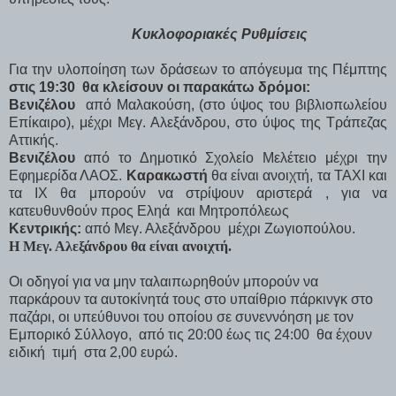
Κυκλοφοριακές Ρυθμίσεις
Για την υλοποίηση των δράσεων το απόγευμα της Πέμπτης
στις 19:30
θα κλείσουν οι παρακάτω δρόμοι:
Βενιζέλου
από Μαλακούση, (στο ύψος του βιβλιοπωλείου
Επίκαιρο), μέχρι Μεγ. Αλεξάνδρου, στο ύψος της Τράπεζας
Αττικής.
Βενιζέλου
από το Δημοτικό Σχολείο Μελέτειο μέχρι την
Εφημερίδα ΛΑΟΣ.
Καρακωστή
θα είναι ανοιχτή, τα
TAXI
και
τα ΙΧ θα μπορούν να στρίψουν αριστερά , για να
κατευθυνθούν προς Εληά
και Μητροπόλεως
Κεντρικής:
από Μεγ. Αλεξάνδρου
μέχρι Ζωγιοπούλου.
Η Μεγ. Αλεξάνδρου θα είναι ανοιχτή.
Οι οδηγοί για να μην ταλαιπωρηθούν μπορούν να
παρκάρουν τα αυτοκίνητά τους στο υπαίθριο πάρκινγκ στο
παζάρι, οι υπεύθυνοι του οποίου σε συνεννόηση με τον
Εμπορικό Σύλλογο,
από τις 20:00 έως τις 24:00
θα έχουν
ειδική
τιμή
στα 2,00 ευρώ.