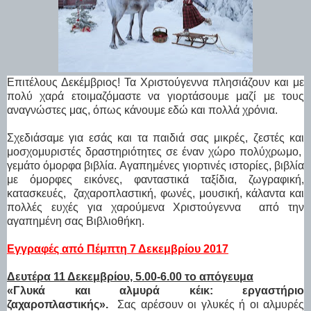
Επιτέλους Δεκέμβριος! Τα Χριστούγεννα πλησιάζουν και με
πολύ χαρά ετοιμαζόμαστε να γιορτάσουμε μαζί με τους
αναγνώστες μας, όπως κάνουμε εδώ και πολλά χρόνια.
Σχεδιάσαμε για εσάς και τα παιδιά σας μικρές, ζεστές και
μοσχομυριστές δραστηριότητες σε έναν χώρο πολύχρωμο,
γεμάτο όμορφα βιβλία. Αγαπημένες γιορτινές ιστορίες, βιβλία
με όμορφες εικόνες, φανταστικά ταξίδια, ζωγραφική,
κατασκευές, ζαχαροπλαστική, φωνές, μουσική, κάλαντα και
πολλές ευχές για χαρούμενα Χριστούγεννα από την
αγαπημένη σας Βιβλιοθήκη.
Εγγραφές από Πέμπτη 7 Δεκεμβρίου 2017
Δευτέρα 11 Δεκεμβρίου, 5.00-6.00 το απόγευμα
«Γλυκά και αλμυρά κέικ
: εργαστήριο
ζαχαροπλαστικής
».
Σας αρέσουν οι γλυκές ή οι αλμυρές