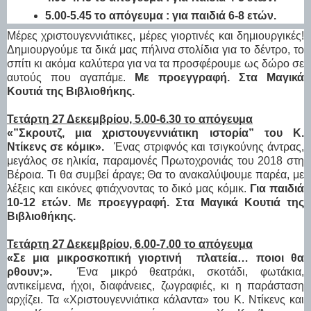
5.00-5.45 το απόγευμα : για παιδιά 6-8 ετών.
Μέρες χριστουγεννιάτικες, μέρες γιορτινές και δημιουργικές!
Δημιουργούμε τα δικά μας πήλινα στολίδια για το δέντρο, το
σπίτι κι ακόμα καλύτερα για να τα προσφέρουμε ως δώρο σε
αυτούς που αγαπάμε.
Με προεγγραφή. Στα Μαγικά
Κουτιά της Βιβλιοθήκης.
Τετάρτη 27 Δεκεμβρίου, 5.00-6.30 το απόγευμα
«”Σκρουτζ, μια χριστουγεννιάτικη ιστορία” του Κ.
Ντίκενς σε κόμικ».
Ένας στριφνός και τσιγκούνης άντρας,
μεγάλος σε ηλικία, παραμονές Πρωτοχρονιάς του 2018 στη
Βέροια. Τι θα συμβεί άραγε; Θα το ανακαλύψουμε παρέα, με
λέξεις και εικόνες φτιάχνοντας το δικό μας κόμικ.
Για παιδιά
10-12 ετών. Με προεγγραφή.
Στα Μαγικά Κουτιά της
Βιβλιοθήκης.
Τετάρτη 27 Δεκεμβρίου, 6.00-7.00 το απόγευμα
«Σε μια μικροσκοπική γιορτινή πλατεία… ποιοι θα
ρθουν;».
Ένα μικρό θεατράκι, σκοτάδι, φωτάκια,
αντικείμενα, ήχοι, διαφάνειες, ζωγραφιές, κι η παράσταση
αρχίζει. Τα «Χριστουγεννιάτικα κάλαντα» του Κ. Ντίκενς και