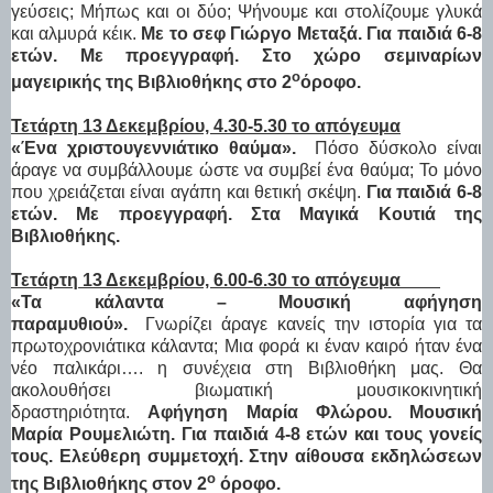
γεύσεις; Μήπως και οι δύο; Ψήνουμε και στολίζουμε γλυκά
και αλμυρά κέικ.
Με το σεφ Γιώργο Μεταξά.
Για παιδιά 6-8
ετών. Με προεγγραφή. Στο χώρο σεμιναρίων
ο
μαγειρικής της Βιβλιοθήκης στο 2
όροφο.
Τετάρτη 13 Δεκεμβρίου, 4.30-5.30 το απόγευμα
«Ένα χριστουγεννιάτικο θαύμα».
Πόσο δύσκολο είναι
άραγε να συμβάλλουμε ώστε να συμβεί ένα θαύμα; Το μόνο
που χρειάζεται είναι αγάπη και θετική σκέψη.
Για παιδιά 6-8
ετών. Με προεγγραφή.
Στα Μαγικά Κουτιά της
Βιβλιοθήκης.
Τετάρτη 13 Δεκεμβρίου, 6.00-6.30 το απόγευμα
«Τα κάλαντα – Μουσική αφήγηση
παραμυθιού».
Γνωρίζει άραγε κανείς την ιστορία για τα
πρωτοχρονιάτικα κάλαντα; Μια φορά κι έναν καιρό ήταν ένα
νέο παλικάρι…. η συνέχεια στη Βιβλιοθήκη μας. Θα
ακολουθήσει βιωματική μουσικοκινητική
δραστηριότητα.
Αφήγηση Μαρία Φλώρου. Μουσική
Μαρία Ρουμελιώτη. Για παιδιά 4-8 ετών και τους γονείς
τους. Ελεύθερη συμμετοχή. Στην αίθουσα εκδηλώσεων
ο
της Βιβλιοθήκης στον 2
όροφο.