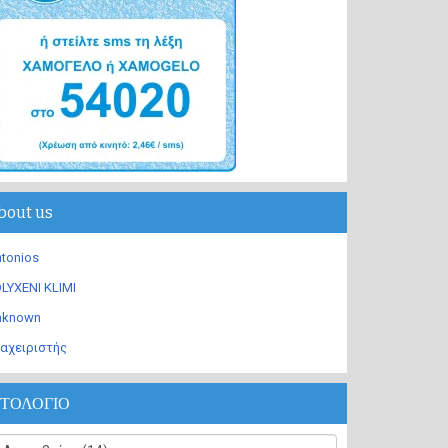
bout us
tonios
LYXENI KLIMI
nknown
αχειριστής
ΣΤΟΛΟΓΙΟ