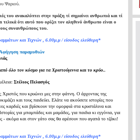
ου Ψαριού.
ιές του ανακαλύπτει στην πράξη τί σημαίνει ανθρωπιά και τί
ι τελικά ότι αυτό που ορίζει τον αληθινό άνθρωπο είναι ο
στους συνανθρώπους του.
αμμάτων και Τεχνών , 6.00μ.μ / είσοδος ελεύθερη*
Αφήγηση παραμυθιών
νιάς
από όλο τον κόσμο για τα Χριστούγεννα και το κρύο..
μέλεια:
Στέλιος Πελασγός
ς Χριστός που κρυώνει μες στην φάτνη. Ο άρχοντας της
κιμάζει και τους παιδεύει. Ελάτε να ακούσετε ιστορίες που
νες καρδιές και βρίσκουν την ομορφιά στα κρυστάλινα και
Ιστορίες για μπαμπάδες και μαμάδες, για παιδια κι εγγόνια, για
ς - ακόμα και στον γάτο σας θα αρέσουν που αγαπά το τζάκι!
αμμάτων και Τεχνών , 6.00μ.μ / είσοδος ελεύθερη*