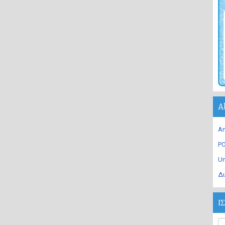
A
An
PO
U
Δι
Ι