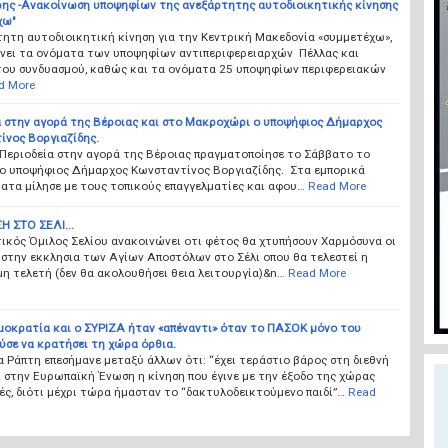
ης -Ανακοίνωση υποψηφίων της ανεξάρτητης αυτοδιοικητικής κίνησης
χω"
ητη αυτοδιοικητική κίνηση για την Κεντρική Μακεδονία «συμμετέχω»,
νει τα ονόματα των υποψηφίων αντιπεριφερειαρχών Πέλλας και
του συνδυασμού, καθώς και τα ονόματα 25 υποψηφίων περιφερειακών
d More
α στην αγορά της Βέροιας και στο Μακροχώρι ο υποψήφιος Δήμαρχος
ίνος Βοργιαζίδης.
 Περιοδεία στην αγορά της Βέροιας πραγματοποίησε το Σάββατο το
 ο υποψήφιος Δήμαρχος Κωνσταντίνος Βοργιαζίδης. Στα εμπορικά
ατα μίλησε με τους τοπικούς επαγγελματίες και αφου…
Read More
 ΣΤΟ ΣΕΛΙ...
ικός Όμιλος Σελίου ανακοινώνει οτι φέτος θα χτυπήσουν Χαρμόσυνα οι
στην εκκλησια των Αγίων Αποστόλων στο Σέλι οπου θα τελεστεί η
η τελετή (δεν θα ακολουθήσει θεια λειτουργία)&n…
Read More
μοκρατία και ο ΣΥΡΙΖΑ ήταν «απέναντι» όταν το ΠΑΣΟΚ μόνο του
ύσε να κρατήσει τη χώρα όρθια.
 Ράπτη επεσήμανε μεταξύ άλλων ότι: “έχει τεράστιο βάρος στη διεθνή
 στην Ευρωπαϊκή Ένωση η κίνηση που έγινε με την έξοδο της χώρας
ές, διότι μέχρι τώρα ήμασταν το “δακτυλοδεικτούμενο παιδί”…
Read