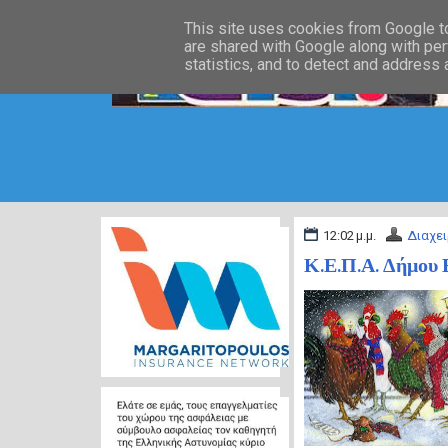
This site uses cookies from Google to 
are shared with Google along with per
statistics, and to detect and address
12:02 μ.μ.
Διαχει
Κ.Ε.Π.Α. Δήμου