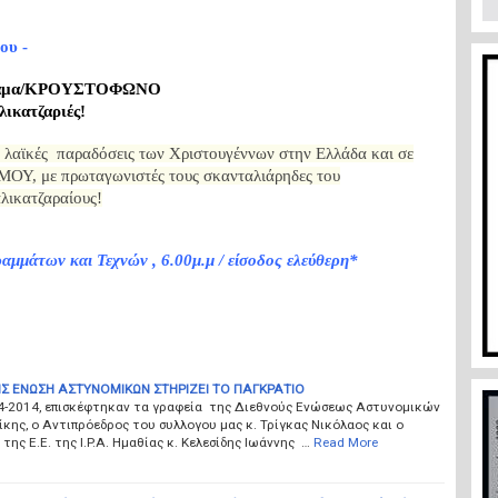
ίου
-
θέαμα/ΚΡΟΥΣΤΟΦΩΝΟ
ικατζαριές!
ι λαϊκές παραδόσεις των Χριστουγέννων στην Ελλάδα και σε
ΟΥ, με πρωταγωνιστές τους σκανταλιάρηδες του
λικατζαραίους!
αμμάτων και Τεχνών , 6.00μ.μ / είσοδος ελεύθερη*
Σ ΕΝΩΣΗ ΑΣΤΥΝΟΜΙΚΩΝ ΣΤΗΡΙΖΕΙ ΤΟ ΠΑΓΚΡΑΤΙΟ
04-2014, επισκέφτηκαν τα γραφεία της Διεθνούς Ενώσεως Αστυνομικών
κης, ο Αντιπρόεδρος του συλλογου μας κ. Τρίγκας Νικόλαος και ο
της Ε.Ε. της I.P.A. Ημαθίας κ. Κελεσίδης Ιωάννης …
Read More