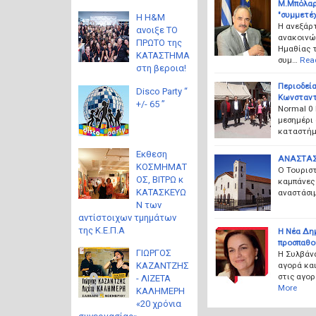
Μ.Μπόλαρ
"συμμετέ
Η H&M
Η ανεξάρτ
ανοιξε ΤΟ
ανακοινώ
ΠΡΩΤΟ της
Ημαθίας 
ΚΑΤΑΣΤΗΜΑ
συμ…
Rea
στη βεροια!
Περιοδεί
Disco Party “
Κωνσταντ
+/- 65 ”
Normal 0
μεσημέρι
καταστήμ
Eκθεση
ΑΝΑΣΤΑΣΗ
ΚΟΣΜΗΜΑΤ
Ο Τουριστ
ΟΣ, ΒΙΤΡΩ κ
καμπάνες 
ΚΑΤΑΣΚΕΥΩ
αναστάσιμ
Ν των
αντίστοιχων τμημάτων
της Κ.Ε.Π.Α
H Nέα Δη
προσπαθο
ΓΙΩΡΓΟΣ
Η Συλβάνα
αγορά και
ΚΑΖΑΝΤΖΗΣ
στις αγορ
- ΛΙΖΕΤΑ
More
ΚΑΛΗΜΕΡΗ
«20 χρόνια