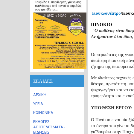
Κουκλοθέατρο
/Κουκ
ΠΙΝΟΚΙΟ
"Ο καθένας είναι διαφ
Αν ήμασταν όλοι ίδιοι
Οι περιπέτειες της γν
ιδιαίτερη διασκευή πάν
ζήτημα της διαφορετικ
Με ιδιαίτερες τεχνικέ
ΣΕΛΙΔΕΣ
θέατρο, πρωτότυπη μου
ψυχαγωγήσει και να εισ
ΑΡΧΙΚΗ
τρυφερότητα και ευαισ
ΥΓΕΙΑ
ΥΠΟΘΕΣΗ ΕΡΓΟΥ:
ΚΟΙΝΩΝΙΚΑ
Ο Πινόκιο είναι μία ξύ
ΕΚΛΟΓΕΣ -
το όνειρό του γίνεται
ΑΠΟΤΕΛΕΣΜΑΤΑ -
γαϊδουράκι στην Παιχνι
ΕΙΔΗΣΕΙΣ