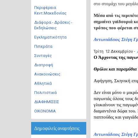
στο στομάχι του μεγάλ
Περιφέρεια
Κεντ.Μακεδονίας
Μέσα από τις περιπέτε
σημαίνει γαϊδουριά κα
Διάφορα - Δράσεις -
τρόπος που φέρεται 
Εκδηλώσεις
Εγκληματικότητα
Αντωνιάδειος Στέγη Γρ
Πιπεράτα
Τρίτη 12 Δεκεμβρίου -
Συνταγές
Ο Άρχοντας της παγω
Διατροφή
Θρύλοι και παραμύθια 
Ανακοινώσεις
Αφήγηση, Σκηνική επι
Αθλητικά
Δεν είναι μόνο ο μικρό
Πολιτιστικά
παγωνιάς όλους τους δο
ΔΙΑΦΗΜΙΣΕΙΣ
γλυκαίνουν τις παγωμέ
διαμαντένια δώρα του. 
ΟΙΚΟΝΟΜΙΑ
παππούδες και γιαγιάδε
Δημοφιλείς αναρτήσεις
Αντωνιάδειος Στέγη Γρ