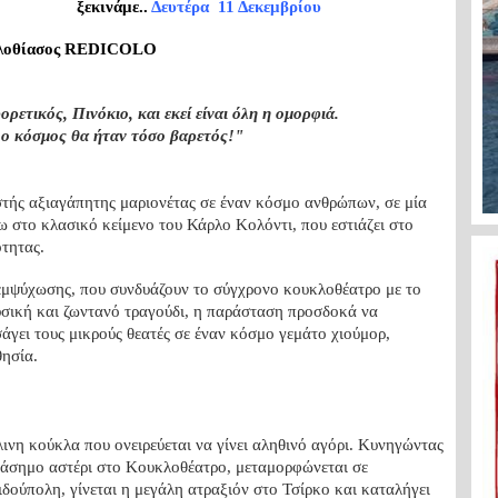
ξεκινάμε..
Δευτέρα 11 Δεκεμβρίου
λοθίασος REDICOLO
ορετικός, Πινόκιο, και εκεί είναι όλη η ομορφιά.
, ο κόσμος θα ήταν τόσο βαρετός!"
ωστής αξιαγάπητης μαριονέτας σε έναν κόσμο ανθρώπων, σε μία
ω στο κλασικό κείμενο του Κάρλο Κολόντι, που εστιάζει στο
ότητας.
ς εμψύχωσης, που συνδυάζουν το σύγχρονο κουκλοθέατρο με το
σική και ζωντανό τραγούδι, η παράσταση προσδοκά να
άγει τους μικρούς θεατές σε έναν κόσμο γεμάτο χιούμορ,
θησία.
λινη κούκλα που ονειρεύεται να γίνει αληθινό αγόρι. Κυνηγώντας
 διάσημο αστέρι στο Κουκλοθέατρο, μεταμορφώνεται σε
δούπολη, γίνεται η μεγάλη ατραξιόν στο Τσίρκο και καταλήγει