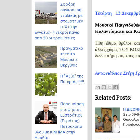
Σφοδρή
σύγκρουση
Τετάρτη 13 Δεκεμβρ
νταλίκας με
σταματημέν
Μουσικό Παιγνιδο
α ΙΧ στην
Καλαντίσματα και Καλ
Εγνατία - 4 νεκροί πανω
απο 20 οι τραυματίες
Ήθη, έθιμα, θρύλοι κα
Πραγματικό
άλλες χώρες ΤΟΥ ΚΟΣΜ
τητα το
δωδεκαήμερου, τους κα
Μουσείο
Βεργίνας
Αντωνιάδειος Στέγη Γρ
Η "Αξία" της
Πιπεριάς !!!!!!
Related Posts:
Παρουσίαση
Η ΔΙΕΘΝΗ
υποψήφιου
Στις 09-
Ευστράτιου
Θεσσαλονί
(Στράτος)
Πρόεδρος 
Πετρακόπο
υλου με ΚΙΝΗΜΑ στην
Ημαθία