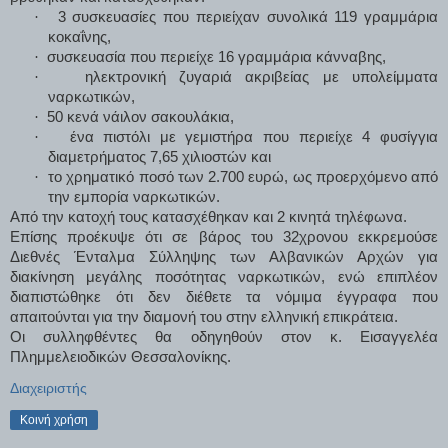
·
3 συσκευασίες που περιείχαν συνολικά 119 γραμμάρια
κοκαΐνης,
·
συσκευασία που περιείχε 16 γραμμάρια κάνναβης,
·
ηλεκτρονική ζυγαριά ακριβείας με υπολείμματα
ναρκωτικών,
·
50 κενά νάιλον σακουλάκια,
·
ένα πιστόλι με γεμιστήρα που περιείχε 4 φυσίγγια
διαμετρήματος 7,65 χιλιοστών και
·
το χρηματικό ποσό των 2.700 ευρώ, ως προερχόμενο από
την εμπορία ναρκωτικών.
Από την κατοχή τους κατασχέθηκαν και 2 κινητά τηλέφωνα.
Επίσης προέκυψε ότι σε βάρος του 32χρονου εκκρεμούσε
Διεθνές Ένταλμα Σύλληψης των Αλβανικών Αρχών για
διακίνηση μεγάλης ποσότητας ναρκωτικών, ενώ επιπλέον
διαπιστώθηκε ότι δεν διέθετε τα νόμιμα έγγραφα που
απαιτούνται για την διαμονή του στην ελληνική επικράτεια.
Οι συλληφθέντες θα οδηγηθούν στον κ. Εισαγγελέα
Πλημμελειοδικών Θεσσαλονίκης.
Διαχειριστής
Κοινή χρήση