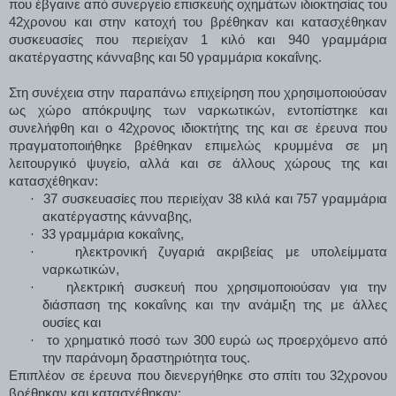
που έβγαινε από συνεργείο επισκευής οχημάτων ιδιοκτησίας του
42χρονου και στην κατοχή του βρέθηκαν και κατασχέθηκαν
συσκευασίες που περιείχαν 1 κιλό και 940 γραμμάρια
ακατέργαστης κάνναβης και 50 γραμμάρια κοκαΐνης.
Στη συνέχεια στην παραπάνω επιχείρηση που χρησιμοποιούσαν
ως χώρο απόκρυψης των ναρκωτικών, εντοπίστηκε και
συνελήφθη και ο 42χρονος ιδιοκτήτης της και σε έρευνα που
πραγματοποιήθηκε βρέθηκαν επιμελώς κρυμμένα σε μη
λειτουργικό ψυγείο, αλλά και σε άλλους χώρους της και
κατασχέθηκαν:
·
37 συσκευασίες που περιείχαν 38 κιλά και 757 γραμμάρια
ακατέργαστης κάνναβης,
·
33 γραμμάρια κοκαΐνης,
·
ηλεκτρονική ζυγαριά ακριβείας με υπολείμματα
ναρκωτικών,
·
ηλεκτρική συσκευή που χρησιμοποιούσαν για την
διάσπαση της κοκαΐνης και την ανάμιξη της με άλλες
ουσίες και
·
το χρηματικό ποσό των 300 ευρώ ως προερχόμενο από
την παράνομη δραστηριότητα τους.
Επιπλέον σε έρευνα που διενεργήθηκε στο σπίτι του 32χρονου
βρέθηκαν και κατασχέθηκαν: