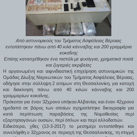
Από αστυνομικούς του Τμήματος Ασφάλειας Βέροιας
εντοπίστηκαν πάνω από 40 κιλά κάνναβης και 200 γραμμάρια
κοκαΐνης
Επίσης κατασχέθηκαν ένα πιστόλι με φυσίγγια, χρηματικά ποσά
και ζυγαριές ακριβείας
Η οργανωμένη και αιφνιδιαστική επιχείρηση αστυνομικών της
Ομάδας Δίωξης Ναρκωτικών του Τμήματος Ασφάλειας Βέροιας,
οδήγησε στην σύλληψη 2 ατόμων στη Θεσσαλονίκη, για κατοχή
και διακίνηση πάνω από 40 κιλών κάνναβης και 200
γραμμαρίων κοκαΐνης.
Πρόκειται για έναν 32χρονο υπήκοο Αλβανίας και έναν 42χρονο
ημεδαπό σε βάρος των οποίων σχηματίστηκε δικογραφία για
κατά περίπτωση παραβάσεις της Νομοθεσίας περί
εξαρτησιογόνων ουσιών, περί όπλων και περί αλλοδαπών.
Ειδικότερα, χθες (13-3-2017) το μεσημέρι εντοπίσθηκε και
συνελήφθη ο 32χρονος σε περιοχή της Θεσσαλονίκης, τη στιγμή