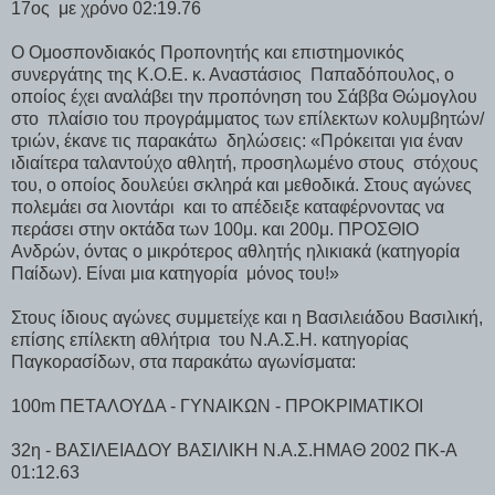
17ος
με χρόνο 02:19.76
Ο Ομοσπονδιακός Προπονητής και επιστημονικός
συνεργάτης της Κ.Ο.Ε. κ. Αναστάσιος
Παπαδόπουλος, ο
οποίος έχει αναλάβει την προπόνηση του Σάββα Θώμογλου
στο
πλαίσιο του προγράμματος των επίλεκτων κολυμβητών/
τριών, έκανε τις παρακάτω
δηλώσεις: «Πρόκειται για έναν
ιδιαίτερα ταλαντούχο αθλητή, προσηλωμένο στους
στόχους
του, ο οποίος δουλεύει σκληρά και μεθοδικά. Στους αγώνες
πολεμάει σα λιοντάρι
και το απέδειξε καταφέρνοντας να
περάσει στην οκτάδα των 100μ. και 200μ. ΠΡΟΣΘΙΟ
Ανδρών, όντας ο μικρότερος αθλητής ηλικιακά (κατηγορία
Παίδων). Είναι μια κατηγορία
μόνος του!»
Στους ίδιους αγώνες συμμετείχε και η Βασιλειάδου Βασιλική,
επίσης επίλεκτη αθλήτρια
του Ν.Α.Σ.Η. κατηγορίας
Παγκορασίδων, στα παρακάτω αγωνίσματα:
100m ΠΕΤΑΛΟΥΔΑ - ΓΥΝΑΙΚΩΝ - ΠΡΟΚΡΙΜΑΤΙΚΟΙ
32η - ΒΑΣΙΛΕΙΑΔΟΥ ΒΑΣΙΛΙΚΗ Ν.Α.Σ.ΗΜΑΘ 2002 ΠΚ-Α
01:12.63