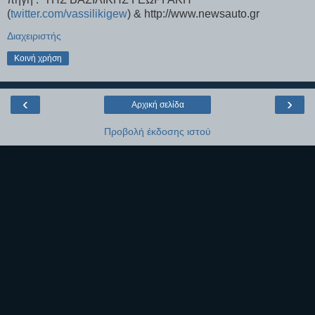
(
twitter.com/vassilikigew
) & http://www.newsauto.gr
Διαχειριστής
Κοινή χρήση
‹
›
Αρχική σελίδα
Προβολή έκδοσης ιστού