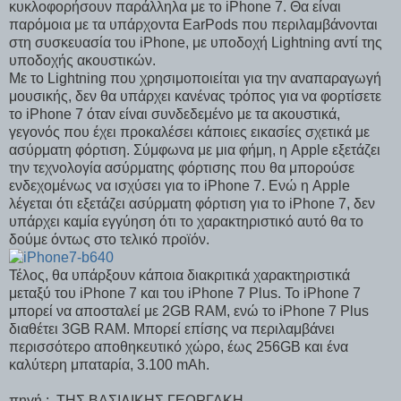
κυκλοφορήσουν παράλληλα με το iPhone 7. Θα είναι
παρόμοια με τα υπάρχοντα EarPods που περιλαμβάνονται
στη συσκευασία του iPhone, με υποδοχή Lightning αντί της
υποδοχής ακουστικών.
Με το Lightning που χρησιμοποιείται για την αναπαραγωγή
μουσικής, δεν θα υπάρχει κανένας τρόπος για να φορτίσετε
το iPhone 7 όταν είναι συνδεδεμένο με τα ακουστικά,
γεγονός που έχει προκαλέσει κάποιες εικασίες σχετικά με
ασύρματη φόρτιση. Σύμφωνα με μια φήμη, η Apple εξετάζει
την τεχνολογία ασύρματης φόρτισης που θα μπορούσε
ενδεχομένως να ισχύσει για το iPhone 7. Ενώ η Apple
λέγεται ότι εξετάζει ασύρματη φόρτιση για το iPhone 7, δεν
υπάρχει καμία εγγύηση ότι το χαρακτηριστικό αυτό θα το
δούμε όντως στο τελικό προϊόν.
Τέλος, θα υπάρξουν κάποια διακριτικά χαρακτηριστικά
μεταξύ του iPhone 7 και του iPhone 7 Plus. Το iPhone 7
μπορεί να αποσταλεί με 2GB RAM, ενώ το iPhone 7 Plus
διαθέτει 3GB RAM. Μπορεί επίσης να περιλαμβάνει
περισσότερο αποθηκευτικό χώρο, έως 256GB και ένα
καλύτερη μπαταρία, 3.100 mAh.
πηγή : ΤΗΣ ΒΑΣΙΛΙΚΗΣ ΓΕΩΡΓΑΚΗ