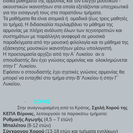
ειδικά μαθήματα της αρμονίας και τον έλεγχο μουσικών -
ακουστικών ικανοτήτων στα οποία εξετάζονται υποχρεωτικά
για την εισαγωγή τους στα παραπάνω τμήματα.
Τα μαθήματα θα είναι ατομικά ή
ομαδικά (έως τρεις μαθητές
το τμήμα). Η διδασκαλία περιλαμβάνει το μάθημα της
αρμονίας με πλήρη ανάλυση όλων των τεχνοτροπιών και
συστημάτων με παράλληλη αναφορά σε μουσικά
παραδείγματα από την μουσική φιλολογία και το μάθημα της
εξάσκησης μουσικών ικανοτήτων μέσω υπολογιστή.
Η προετοιμασία αρχίζει από την Α΄ Λυκείου
αν ο
σπουδαστής δεν έχει γνώσεις αρμονίας και
ολοκληρώνεται
στην Γ΄ Λυκείου.
Εφόσον ο σπουδαστής έχει σχετικές γνώσεις αρμονίας θα
μπορεί να ενταχθεί στο τμήμα στην Β’ Λυκείου ή στην Γ΄
Λυκείου.
·
ΧΟΡΟΣ
Στην αναγνωρισμένη από το Κράτος,
Σχολή Χορού της
ΚΕΠΑ Βέροιας
, λειτουργούν τα παρακάτω τμήματα:
Ρυθμικής Αγωγής
(4,5 – 7 ετών)
Μπαλέτου
(8-12 ετών)
Σύγχρονου Χορού
(13-18 ετών και τμήματα ενηλίκων)