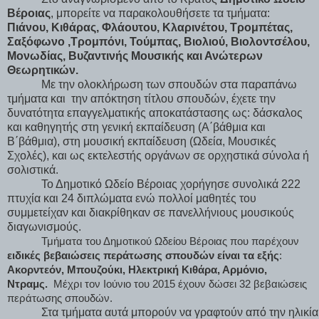
Βέροιας
, μπορείτε να παρακολουθήσετε τα τμήματα:
Πιάνου, Κιθάρας, Φλάουτου, Κλαρινέτου, Τρομπέτας,
Σαξόφωνο ,
Τρομπόνι, Τούμπας, Βιολιού, Βιολοντσέλου,
Μονωδίας, Βυζαντινής Μουσικής και Ανώτερων
Θεωρητικών.
Με την ολοκλήρωση των σπουδών στα παραπάνω
τμήματα και
την απόκτηση τίτλου σπουδών, έχετε την
δυνατότητα επαγγελματικής αποκατάστασης ως: δάσκαλος
και καθηγητής στη γενική εκπαίδευση (Α΄βάθμια και
Β΄βάθμια), στη μουσική εκπαίδευση (Ωδεία, Μουσικές
Σχολές), και ως εκτελεστής οργάνων σε ορχηστικά σύνολα ή
σολιστικά.
Το Δημοτικό Ωδείο Βέροιας χορήγησε συνολικά 222
πτυχία και 24 διπλώματα ενώ πολλοί μαθητές του
συμμετείχαν και διακρίθηκαν σε πανελλήνιους μουσικούς
διαγωνισμούς.
Τμήματα του Δημοτικού Ωδείου Βέροιας που παρέχουν
ειδικές βεβαιώσεις περάτωσης σπουδών είναι τα εξής
:
Ακορντεόν, Μπουζούκι, Ηλεκτρική Κιθάρα, Αρμόνιο,
Ντραμς.
Μέχρι τον Ιούνιο του 2015 έχουν δώσει 32 βεβαιώσεις
περάτωσης σπουδών.
Στα τμήματα αυτά μπορούν να γραφτούν από την ηλικία