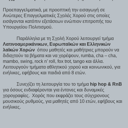
Προεπαγγελματικά, με προοπτική την εισαγωγή σε
Ανώτερες Επαγγελματικές Σχολές Χορού στις οποίες
εισάγονται κατόπιν εξετάσεων ενώπιον επιτροπής του
Υπουργείου Πολιτισμού.
Παράλληλα με τη Σχολή Χορού λειτουργεί τμήμα
Λατινοαμερικάνικων, Ευρωπαϊκών και Ελληνικών
λαϊκών Χορών
όπου μαθητές και μαθήτριες μπορούν να
διδαχτούν τα βήματα και να χορέψουν,
rumba
,
cha
–
cha
,
mambo
,
swing
,
rock
n
’
roll
,
fox
trot
,
tango
και άλλα.
Λειτουργούν τμήματα αθλητικού χορού και κοινωνικού, για
ενήλικες, εφήβους και παιδιά από 8 ετών.
Συνεχίζει τη λειτουργία του το τμήμα
hip
hop
&
RnB
για όσους ενδιαφέρονται για έντονες και δυναμικές
χορογραφίες.
Χορός που εκφράζει τους σύγχρονους
μουσικούς ρυθμούς, για μαθητές από 10 ετών, εφήβους και
ενήλικες.