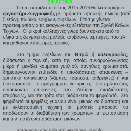
·
ΕΙΚΑΣΤΙΚΑ
Για το εκπαιδευτικό έτος 2015-2016 θα λειτουργήσει
εργαστήρι Ζωγραφικής
με
τμήματα
νηπιακής
ηλικίας (από
5 ετών), παιδικά, εφήβων, ενηλίκων.
Επίσης γίνεται
προετοιμασία για τις εισαγωγικές εξετάσεις στη Σχολή Καλών
Τεχνών.
Οι μικροί καλλιτέχνες γνωρίζουν αρκετά από τα
υλικά της ζωγραφικής: μολύβι, κάρβουνο, τέμπερες, παστέλ
και μαθαίνουν διάφορες τεχνικές.
Στο τμήμα ενηλίκων του
Βιτρώ ή υαλογραφίας
,
διδάσκεται η τεχνική, κατά την οποία, συναρμολογώντας
μικρά ή μεγάλα κομμάτια γυαλιού, συνήθως χρωματιστά,
δημιουργούνται επίπεδες ή τρισδιάστατες κατασκευές –
χρηστικά αντικείμενα (λάμπες, τραπέζια, καθρέφτες) ή και
διακοσμητικά.
Το πρόγραμμα είναι τριετές.
Στο πρώτο έτος
διδάσκονται επιφάνειες, στο δεύτερο τρισδιάστατες
επιφάνειες, και στο τρίτο έτος διδάσκεται το ψηφιδωτό.
Στο
ψηφιδωτό οι ψηφίδες γυαλιού είναι μικρές σε διάσταση και
με εκλεπτυσμένη τεχνική οι μαθητές μπορούν να
αποδώσουν τη διαβάθμιση των χρωμάτων, τη φωτοσκίαση
και την πιστή αναπαράσταση εικόνων.
Υπάρχουν δύο τμήματα για τη δημιουργία