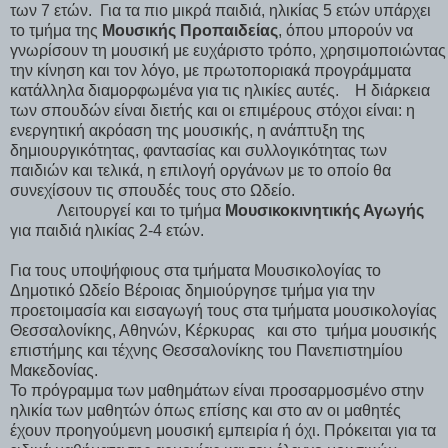
των 7 ετών.
Για τα πιο μικρά παιδιά, ηλικίας 5 ετών υπάρχει
το τμήμα της
Μουσικής Προπαιδείας
, όπου μπορούν να
γνωρίσουν τη μουσική με ευχάριστο τρόπο, χρησιμοποιώντας
την κίνηση και τον λόγο, με πρωτοποριακά προγράμματα
κατάλληλα διαμορφωμένα για τις ηλικίες αυτές.
Η διάρκεια
των σπουδών είναι διετής και οι επιμέρους στόχοι είναι: η
ενεργητική ακρόαση της μουσικής, η ανάπτυξη της
δημιουργικότητας, φαντασίας και συλλογικότητας των
παιδιών και τελικά, η επιλογή οργάνων με το οποίο θα
συνεχίσουν τις σπουδές τους στο Ωδείο.
Λειτουργεί και το τμήμα
Μουσικοκινητικής Αγωγής
για παιδιά ηλικίας 2-4 ετών.
Για τους υποψήφιους στα τμήματα Μουσικολογίας το
Δημοτικό Ωδ
είο Βέροιας δημιούργησε τμήμα για την
προετοιμασία και εισαγωγή τους στα τμήματα μουσικολογίας
Θεσσαλονίκης, Αθηνών, Κέρκυρας
και στο
τμήμα μουσικής
επιστήμης και τέχνης Θεσσαλονίκης του Πανεπιστημίου
Μακεδονίας.
Το πρόγραμμα των μαθημάτων είναι προσαρμοσμένο στην
ηλικία των μαθητών όπως επίσης και στο αν οι μαθητές
έχουν προηγούμενη μουσική εμπειρία ή όχι. Πρόκειται για τα