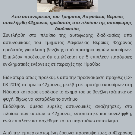
Από αστυνομικούς του Τμήματος Ασφάλειας Βέροιας
συνελήφθη 42χρονος ημεδαπός στο πλαίσιο της αυτόφωρης
διαδικασίας
Συνελήφθη στο πλαίσιο της αυτόφωρης διαδικασίας από
αστυνομικούς του Τμήματος Ασφάλειας Βέροιας 42χρονος
ημεδαπός για κλοπή βενζίνης από πρατήριο υγρών καυσίμων.
Επιπλέον προέκυψε ότι εμπλέκεται σε 5 επιπλέον παρόμοιες
εγκληματικές ενέργειες σε περιοχές της Ημαθίας.
Ειδικότερα όπως προέκυψε από την προανάκριση προχθές (12-
03-2015) το πρωί ο 42χρονος μετέβη σε πρατήριο καυσίμων στη
Νάουσα και αφού εφοδίασε το όχημά του με βενζίνη τράπηκε σε
φυγή, δίχως να καταβάλει το αντίτιμο.
Εκδόθηκαν άμεσα ευρείες αστυνομικές αναζητήσεις, στο
πλαίσιο των οποίων ο 42χρονος εντοπίστηκε και συνελήφθη,
ενώ επιπλέον κατασχέθηκε και το παραπάνω αυτοκίνητο.
Από την εμπεριστατωμένη έρευνα προέκυψε πως ο 42χρονος