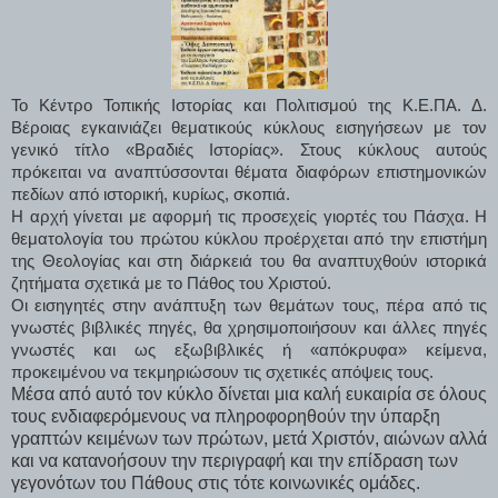
Το Κέντρο Τοπικής Ιστορίας και Πολιτισμού της Κ.Ε.ΠΑ. Δ.
Βέροιας εγκαινιάζει θεματικούς κύκλους εισηγήσεων με τον
γενικό τίτλο «Βραδιές Ιστορίας». Στους κύκλους αυτούς
πρόκειται να αναπτύσσονται θέματα διαφόρων επιστημονικών
πεδίων από ιστορική, κυρίως, σκοπιά.
Η αρχή γίνεται με αφορμή τις προσεχείς γιορτές του Πάσχα. Η
θεματολογία του πρώτου κύκλου προέρχεται από την επιστήμη
της Θεολογίας και στη διάρκειά του θα αναπτυχθούν ιστορικά
ζητήματα σχετικά με το Πάθος του Χριστού.
Οι εισηγητές στην ανάπτυξη των θεμάτων τους, πέρα από τις
γνωστές βιβλικές πηγές, θα χρησιμοποιήσουν και άλλες πηγές
γνωστές και ως εξωβιβλικές ή «απόκρυφα» κείμενα,
προκειμένου να τεκμηριώσουν τις σχετικές απόψεις τους.
Μέσα από αυτό τον κύκλο δίνεται μια καλή ευκαιρία σε όλους
τους ενδιαφερόμενους να πληροφορηθούν την ύπαρξη
γραπτών κειμένων των πρώτων, μετά Χριστόν, αιώνων αλλά
και να κατανοήσουν την περιγραφή και την επίδραση των
γεγονότων του Πάθους στις τότε κοινωνικές ομάδες.