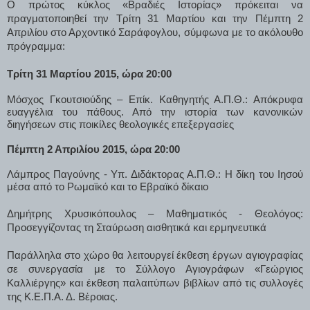
Ο πρώτος κύκλος «Βραδιές Ιστορίας» πρόκειται να
πραγματοποιηθεί την Τρίτη 31 Μαρτίου και την Πέμπτη 2
Απριλίου στο Αρχοντικό Σαράφογλου, σύμφωνα με το ακόλουθο
πρόγραμμα:
Τρίτη 31 Μαρτίου 2015, ώρα 20:00
Μόσχος Γκουτσιούδης – Επίκ. Καθηγητής Α.Π.Θ.: Απόκρυφα
ευαγγέλια του πάθους. Από την ιστορία των κανονικών
διηγήσεων στις ποικίλες θεολογικές επεξεργασίες
Πέμπτη 2 Απριλίου 2015, ώρα 20:00
Λάμπρος Παγούνης - Υπ. Διδάκτορας Α.Π.Θ.: Η δίκη του Ιησού
μέσα από το Ρωμαϊκό και το Εβραϊκό δίκαιο
Δημήτρης Χρυσικόπουλος – Μαθηματικός - Θεολόγος:
Προσεγγίζοντας τη Σταύρωση αισθητικά και ερμηνευτικά
Παράλληλα στο χώρο θα λειτουργεί έκθεση έργων αγιογραφίας
σε συνεργασία με το Σύλλογο Αγιογράφων «Γεώργιος
Καλλιέργης» και έκθεση παλαιτύπων βιβλίων από τις συλλογές
της Κ.Ε.Π.Α. Δ. Βἐροιας.