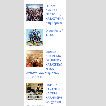
Η H&M
ανοιξε ΤΟ
ΠΡΩΤΟ της
ΚΑΤΑΣΤΗΜΑ
στη βεροια!
Disco Party “
+/- 65 ”
Eκθεση
ΚΟΣΜΗΜΑΤ
ΟΣ, ΒΙΤΡΩ κ
ΚΑΤΑΣΚΕΥΩ
Ν των
αντίστοιχων τμημάτων
της Κ.Ε.Π.Α
ΓΙΩΡΓΟΣ
ΚΑΖΑΝΤΖΗΣ
- ΛΙΖΕΤΑ
ΚΑΛΗΜΕΡΗ
«20 χρόνια