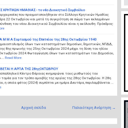
 ΚΡΗΤΙΚΩΝ ΗΜΑΘΙΑΣ - το νέο Διοικητικό Συμβούλιο
 αρχαιρεσίες που πραγματοποιήθηκαν στο Σύλλογο Κρητικών Ημαθίας
έρα 22 Οκτωβρίου και μετά τη συγκρότηση σε σώμα των εκλεγμένων
σύνθεση του νέου Διοικητικού Συμβουλίου είναι η ακόλουθη: Πρόεδρος:
ore
Ρ Α Μ Μ Α Εορτασμού της Επετείου της 28ης Οκτωβρίου 1940
σημαιοστολισμός όλων των καταστημάτων δημοσίων, δημοτικών, ΝΠΔΔ,
της 8ης πρωινής της 25ης Οκτωβρίου 2024 μέχρι τη δύση του ηλίου
Οκτωβρίου 2024.Φωταγώγηση όλων των καταστημάτων του Δημοσίου,
Α.…
Read More
ΒΕΤΑΙ Η ΑΡΓΙΑ ΤΗΣ 28ηςΟΚΤΩΒΡΙΟΥ
οϋπαλληλικό Κέντρο Βέροιας ενημερώνει τους μισθωτούς του
 τομέα για τον τρόπο αμοιβής της αργίας της 28ης Οκτωβρίου. Η 28η
, η οποία φέτος (2024) συμπίπτει με ημέρα Δευτέρα, περιλαμβάνεται …
e
Αρχική σελίδα
Παλαιότερη Ανάρτηση →