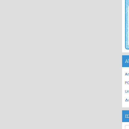
A
An
PO
U
Δι
Ι