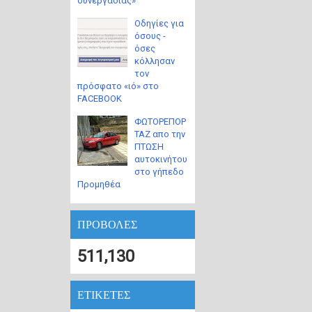
συνεργασίας»
Οδηγίες για
όσους -
όσες
κόλλησαν
τον
πρόσφατο «ιό» στο
FACEBOOK
ΦΩΤΟΡΕΠΟΡ
ΤΑΖ απο την
ΠΤΩΣΗ
αυτοκινήτου
στο γήπεδο
Προμηθέα
ΠΡΟΒΟΛΕΣ
511,130
ΕΤΙΚΕΤΕΣ