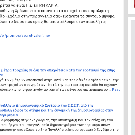
έπει να είναι ΠΙΣΤΩΤΙΚΗ ΚΑΡΤΑ.
εύθυνση Χρέωσης» και εισάγετε τα στοιχεία του παραλήπτη.
εδίο «Σχόλια στην παραγγελία σας» εισάγετε το σύντομο μήνυμα
ύσει το δώρο που εμείς θα αποστείλουμε στον παραλήπτη.
r/el/promos/secret-valentine/
 μέτρα τροχαίας σε όλη την επικράτεια κατά τον εορτασμό της 28ης
ου
γή των μέτρων αποσκοπεί στην βελτίωση της οδικής ασφάλειας και την
των τροχαίων ατυχημάτων Κατά την εορταστική περίοδο θα ισχύουν
ρεύσεις κίνησης φορτηγών αυτοκινήτων μέγιστου επιτρεπόμενου …
Read
νελλήνιο Δημοσιογραφικό Συνέδριο της Ε.Σ.Ε.Τ. από την
ούπολη έδωσε το στίγμα και την δυναμική της δημοσιογραφίας στην
περιφέρεια.
 αφόρμησης στην αναγνώριση, την υποστήριξη και την ενίσχυση του
ι του έργου του επαγγελματία δημοσιογράφου των περιφερειακών
ημέρωσης, αποτέλεσε το 54ο Πανελλήνιο Δημοσιογραφικό Συνέδριο της