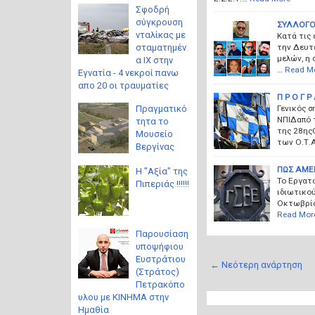
Σφοδρή
σύγκρουση
ΣΥΛΛΟΓΟΣ
νταλίκας με
Κατά τις
την Δευτ
σταματημέν
μελών, η 
α ΙΧ στην
…
Read M
Εγνατία - 4 νεκροί πανω
απο 20 οι τραυματίες
Π Ρ Ο Γ 
Γενικός 
Πραγματικό
ΝΠΙΔαπό 
τητα το
της 28ης
Μουσείο
των Ο.Τ.
Βεργίνας
ΠΩΣ ΑΜΕΙ
Η "Αξία" της
Το Εργατ
Πιπεριάς !!!!!!
ιδιωτικού
Οκτωβρίου
Read Mor
Παρουσίαση
υποψήφιου
Ευστράτιου
← Νεότερη ανάρτηση
(Στράτος)
Πετρακόπο
υλου με ΚΙΝΗΜΑ στην
Ημαθία