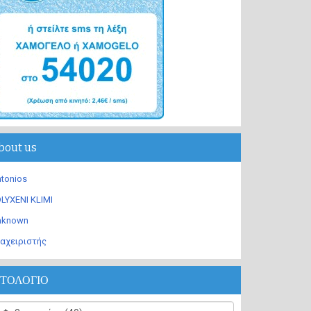
bout us
tonios
LYXENI KLIMI
nknown
αχειριστής
ΣΤΟΛΟΓΙΟ