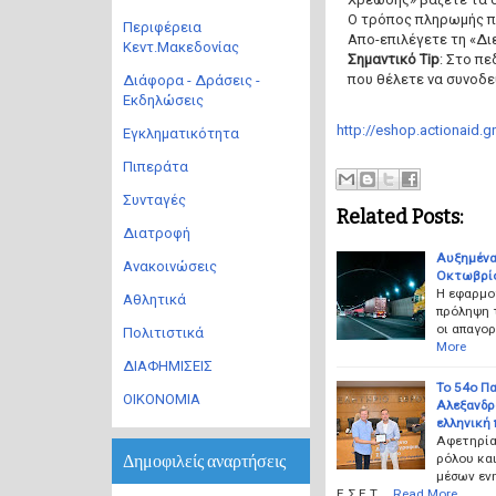
Ο τρόπος πληρωμής πρ
Περιφέρεια
Απο-επιλέγετε τη «Δι
Κεντ.Μακεδονίας
Σημαντικό Tip
: Στο π
που θέλετε να συνοδε
Διάφορα - Δράσεις -
Εκδηλώσεις
http://eshop.actionaid.g
Εγκληματικότητα
Πιπεράτα
Συνταγές
Related Posts:
Διατροφή
Αυξημένα
Ανακοινώσεις
Οκτωβρί
Η εφαρμο
Αθλητικά
πρόληψη 
οι απαγο
Πολιτιστικά
More
ΔΙΑΦΗΜΙΣΕΙΣ
Το 54ο Πα
ΟΙΚΟΝΟΜΙΑ
Αλεξανδρ
ελληνική 
Αφετηρία
ρόλου κα
Δημοφιλείς αναρτήσεις
μέσων εν
Ε.Σ.Ε.Τ.…
Read More