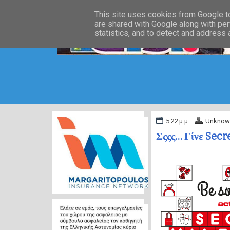
This site uses cookies from Google to 
are shared with Google along with per
statistics, and to detect and address
5:22 μ.μ.
Unknow
Σςςς… Γίνε Secr