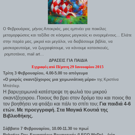
Ο Φεβρουάριος, μήνας Αποκριάς, μας εμπνέει για ποικίλες
μεταμορφώσεις και ταξίδια σε κόσμους μαγικούς κι ονειρεμένους… Ελάτε
στην παρέα μας, μικροί και μεγάλοι, να διαβάσουμε βιβλία, να
μασκαρευτούμε, να ζωγραφίσουμε, να κάνουμε κατασκευές,
ρομποτάκια, mail art…
ΔΡΑΣΕΙΣ ΓΙΑ ΠΑΙΔΙΑ
Εγγραφές από Πέμπτη 29 Ιανουαρίου 2015
Τρίτη 3 Φεβρουαρίου, 4.00-5.00 το απόγευμα
«Ο μικρός σκαντζόχοιρος μια χειμωνιάτικη μέρα»
της Κριστίνα
Μπάτλερ.
Η βαρυχειμωνιά κατέστρεψε τη φωλιά του μικρού
σκαντζόχοιρου. Ποιους θα βρει στον δρόμο του και ποιος θα
τον βοηθήσει να φτιάξει και πάλι το σπίτι του;
Για παιδιά 4-6
ετών. Με προεγγραφή. Στα Μαγικά Κουτιά της
Βιβλιοθήκης.
Σάββατο 7 Φεβρουαρίου,
10.00-11.30 το πρωί
Robotics
Day.
Εργαστήριο Ρομποτικής (LEGO
WeDo) – (μία