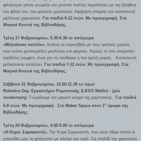
φιλήσυχος γάτος γνωρίζει και γεύεται πολλές περιπέτειες με την βοήθεια
του φίλου του, του μαγικού χαρταετού. Αφήγηση ιστορίας και κατασκευή
μάλλινου χαρταετού.
Για παιδιά 6-12 ετών. Με προεγγραφή. Στα
Μαγικά Κουτιά της Βιβλιοθήκης.
Τρίτη 17 Φεβρουαρίου, 5.30-6.30 το απόγευμα
«Μεξικάνικο καπέλο».
Καλώς το καρναβάλι με τους τρελούς χορούς,
που ντύνει μασκαράδες μεγάλους και μικρούς. Καλώς το που σκορπάει
κορδέλες κομφετί, είναι για τα παιδάκια η πιο τρελή γιορτή… Κατασκευή
μεξικάνικου καπέλου.
Για παιδιά 7-12 ετών.
Με προεγγραφή. Στα
Μαγικά Κουτιά της Βιβλιοθήκης.
Σάββατο 21 Φεβρουαρίου,
10.00-11.30 το πρωί
Robotics
Day.
Εργαστήριο Ρομποτικής (LEGO
WeDo) – (μία
συνάντηση).
Γνωρίζουμε τον μαγικό κόσμο της ρομποτικής.
Για παιδιά
ο
6-8 ετών. Με προεγγραφή. Στο
Maker
Space στον 1
όροφο της
Βιβλιοθήκης.
Τρίτη 24 Φεβρουαρίου, 4.00-5.00 το απόγευμα
«Η Κυρα- Σαρακοστή».
Την Κυρα-Σαρακοστή, που είναι έθιμο παλιό οι
γιαγιάδες μας τη φτιάχνουν με αλεύρι και νερό. Για στολίδι την φορούσαν