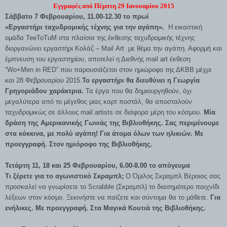
Εγγραφές από Πέμπτη 29 Ιανουαρίου 2015
Σάββατο 7 Φεβρουαρίου, 11.00-12.30 το πρωί
«Εργαστήρι ταχυδρομικής τέχνης για την αγάπη».
Η εικαστική
ομάδα TeeToTuM στα πλαίσια της έκθεσης ταχυδρομικής τέχνης
διοργανώνει εργαστήρι Κολάζ – Mail Art με θέμα την αγάπη. Αφορμή και
έμπνευση του εργαστηρίου, αποτελεί η Διεθνής mail art έκθεση
“Wo+Men in RED” που παρουσιάζεται στον ημιώροφο της ΔΚΒΒ μέχρι
και 28 Φεβρουαρίου 2015.
Το εργαστήρι θα διευθύνει η Γεωργία
Γρηγοριάδου χαράκτρια.
Τα έργα που θα δημιουργηθούν, όχι
μεγαλύτερα από το μέγεθος μιας καρτ ποστάλ, θα αποσταλούν
ταχυδρομικώς σε άλλους mail artists σε διάφορα μέρη του κόσμου.
Μία
δράση της Αμερικανικής Γωνιάς της Βιβλιοθήκης. Σας περιμένουμε
στα κόκκινα, με πολύ αγάπη! Για άτομα όλων των ηλικιών. Με
προεγγραφή. Στον ημιόροφο
της Βιβλιοθήκης.
Τετάρτη 11, 18 και 25 Φεβρουαρίου,
6.00-8.00 το απόγευμα
Τι ξέρετε για το αγωνιστικό Σκραμπλ;
Ο Όμιλος Σκραμπλ Βέροιας σας
προσκαλεί να γνωρίσετε το Scrabble (Σκραμπλ) το διασημότερο παιχνίδι
λέξεων στον κόσμο. Ξεκινήστε να παίζετε και
σύντομα θα το μάθετε.
Για
ενήλικες. Με προεγγραφή.
Στα Μαγικά Κουτιά της Βιβλιοθήκης.