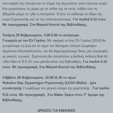
στο κεφάλι της σταυρό και το στόμα της ξεχνούσαν γιατί νήστευε καιρό.
Και μετρούσανε τις μέρες με τα πόδια της τα επτά, κόβαν ένα τη
βδομάδα μέχρι να ‘ρθει η πασχαλιά. Ελάτε να μάθουμε το έθιμο της
κυρα-Σαρακοστής και να την κατασκευάσουμε.
Για παιδιά 6-12 ετών.
Με προεγγραφή. Στα Μαγικά Κουτιά της Βιβλιοθήκης.
Τετάρτη 25 Φεβρουαρίου, 4.00-5.00 το απόγευμα
Γνωριμία με τον Ελ Γκρέκο.
Με αφορμή το έτος Ελ Γκρέκο (2014) θα
γνωρίσουμε τη ζωή και τα έργα του διάσημου έλληνα ζωγράφου
Δομίνικου Θεοτοκόπουλου, και θα δημιουργήσουμε δικές μας ζωγραφιές
με μεικτές τεχνικές. Έμπνευση θα αποτελέσει η Διεθνής έκθεση Mail Art
«Wo+Men in R.E.D» που φιλοξενείται στη Βιβλιοθήκη.
Για παιδιά 6-12
ετών. Με προεγγραφή. Στα Μαγικά Κουτιά της Βιβλιοθήκης.
Σάββατο 28 Φεβρουαρίου,
10.00-11.30 το πρωί
Robotics
Day.
Εργαστήριο Ρομποτικής (LEGO
WeDo) – (μία
συνάντηση).
Γνωρίζουμε τον μαγικό κόσμο της ρομποτικής.
Για παιδιά
ο
9-11 ετών. Με προεγγραφή. Στο
Maker Space στον 1
όροφο της
Βιβλιοθήκης.
ΔΡΑΣΕΙΣ ΓΙΑ ΕΝΗΛΙΚΕΣ