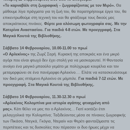
«Το καρναβάλι στη ζωγραφική – ζωγραφίζοντας με τον Μιρό».
Θα
μάθουμε λίγα πράγματα για τη ζωή του, θα παρατηρήσουμε έργα του, θα
επικεντρωθούμε στη τεχνική του και θα φτιάξουμε τους δικούς μας
αποκριάτικους πινάκες.
Φέρτε μια ολόσωμη φωτογραφία σας. Με την
Κατερίνα Αναστασίου.
Για παιδιά 4-8 ετών. Με προεγγραφή. Στα
Μαγικά Κουτιά της Βιβλιοθήκης.
Σάββατο 14 Φεβρουαρίου, 10.00-11.00 το πρωί
«Ο Αρλεκίνος»
της Ζωρζ Σαρή. Κυριακή της αποκριάς και ένα μικρό
αγόρι που είναι φτωχό δεν έχει στολή για να μασκαρευτεί. Η Φαντασία
ανοίγει ένα μαγικό μπαούλο γεμάτο με πολύχρωμα κουρέλια και τον
μεταμορφώνει σε ένα πανέμορφο Αρλεκίνο…. Ελάτε να κατασκευάσουμε
τον δικό μας ιπτάμενο Αρλεκίνο σε μόμπιλε.
Για παιδιά 7-12 ετών. Με
προεγγραφή. Στα Μαγικά Κουτιά της Βιβλιοθήκης.
Σάββατο 14 Φεβρουαρίου, 11.30-12.30 ο πρωί
«Αρλεκίνος Κολομπίνα μια ιστορία αγάπης φτιαγμένη από
μας».
Κάτι θέλει να μας πει ο Αρλεκίνος… Γιατί κοιτάζει έτσι
μελαγχολικά την Κολομπίνα; Ταξιδεύοντας μέσα σε πίνακες ζωγραφικής
των Πικάσο, Ντεγκά, Γκόγια, Ντεραίν και Φερέτι φανταζόμαστε τις
περιπέτειες και τις δυσκολίες που πέρασαν οι δυο ήρωες μέχρι να