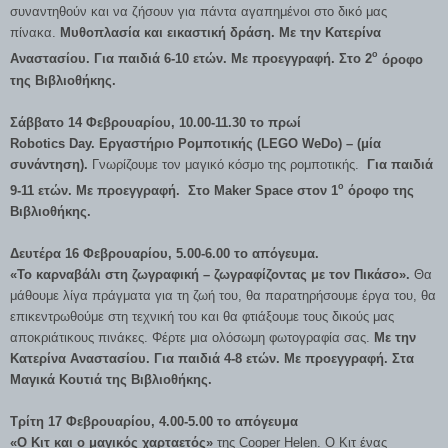
συναντηθούν και να ζήσουν για πάντα αγαπημένοι στο δικό μας
πίνακα.
Μυθοπλασία και εικαστική δράση.
Με την Κατερίνα
ο
Αναστασίου. Για παιδιά 6-10 ετών. Με προεγγραφή. Στο 2
όροφο
της Βιβλιοθήκης.
Σάββατο 14 Φεβρουαρίου,
10.00-11.30 το πρωί
Robotics
Day.
Εργαστήριο Ρομποτικής (LEGO
WeDo) – (μία
συνάντηση).
Γνωρίζουμε τον μαγικό κόσμο της ρομποτικής.
Για παιδιά
ο
9-11 ετών. Με προεγγραφή. Στο
Maker
Space στον 1
όροφο της
Βιβλιοθήκης.
Δευτέρα 16 Φεβρουαρίου, 5.00-6.00 το απόγευμα.
«Το καρναβάλι στη ζωγραφική – ζωγραφίζοντας με τον Πικάσο».
Θα
μάθουμε λίγα πράγματα για τη ζωή του, θα παρατηρήσουμε έργα του, θα
επικεντρωθούμε στη τεχνική του και θα φτιάξουμε τους δικούς μας
αποκριάτικους πινάκες. Φέρτε μια ολόσωμη φωτογραφία σας.
Με την
Κατερίνα Αναστασίου.
Για παιδιά 4-8 ετών. Με προεγγραφή. Στα
Μαγικά Κουτιά της Βιβλιοθήκης.
Τρίτη 17 Φεβρουαρίου, 4.00-5.00 το απόγευμα
«Ο Κιτ και ο μαγικός χαρταετός»
της Cooper Helen. Ο Κιτ ένας