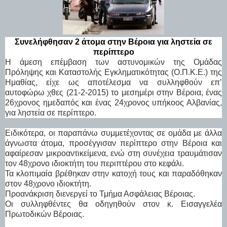
Συνελήφθησαν 2 άτομα στην Βέροια για ληστεία σε
περίπτερο
Η άμεση επέμβαση των αστυνομικών της Ομάδας
Πρόληψης και Καταστολής Εγκληματικότητας (Ο.Π.Κ.Ε.) της
Ημαθίας, είχε ως αποτέλεσμα να συλληφθούν επ’
αυτοφώρω χθες (21-2-2015) το μεσημέρι στην Βέροια, ένας
26χρονος ημεδαπός και ένας 24χρονος υπήκοος Αλβανίας,
για ληστεία σε περίπτερο.
Ειδικότερα, οι παραπάνω συμμετέχοντας σε ομάδα με άλλα
άγνωστα άτομα, προσέγγισαν περίπτερο στην Βέροια και
αφαίρεσαν μικροαντικείμενα, ενώ στη συνέχεια τραυμάτισαν
τον 48χρονο ιδιοκτήτη του περιπτέρου στο κεφάλι.
Τα κλοπιμαία βρέθηκαν στην κατοχή τους και παραδόθηκαν
στον 48χρονο ιδιοκτήτη.
Προανάκριση διενεργεί το Τμήμα Ασφάλειας Βέροιας.
Οι συλληφθέντες θα οδηγηθούν στον κ. Εισαγγελέα
Πρωτοδικών Βέροιας.