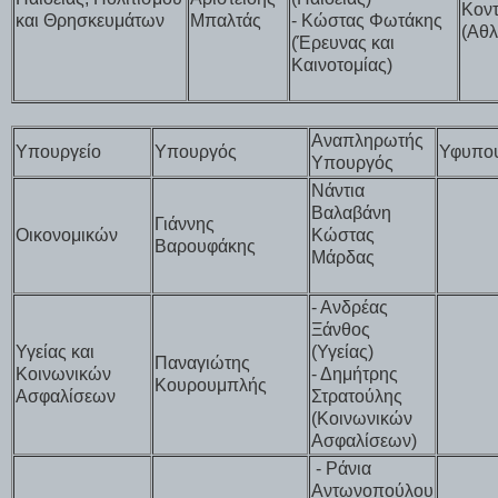
Κον
και Θρησκευμάτων
Μπαλτάς
- Κώστας Φωτάκης
(Αθλ
(Έρευνας και
Καινοτομίας)
Αναπληρωτής
Υπουργείο
Υπουργός
Υφυπο
Υπουργός
Νάντια
Βαλαβάνη
Γιάννης
Οικονομικών
Κώστας
Βαρουφάκης
Μάρδας
- Ανδρέας
Ξάνθος
Υγείας και
(Υγείας)
Παναγιώτης
Κοινωνικών
- Δημήτρης
Κουρουμπλής
Ασφαλίσεων
Στρατούλης
(Κοινωνικών
Ασφαλίσεων)
- Ράνια
Αντωνοπούλου