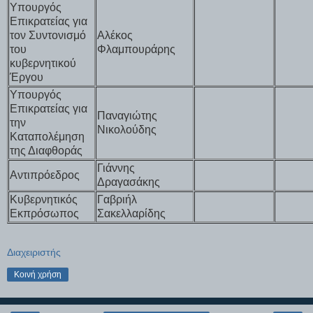
Υπουργός
Επικρατείας για
τον Συντονισμό
Αλέκος
του
Φλαμπουράρης
κυβερνητικού
Έργου
Υπουργός
Επικρατείας για
Παναγιώτης
την
Νικολούδης
Καταπολέμηση
της Διαφθοράς
Γιάννης
Αντιπρόεδρος
Δραγασάκης
Κυβερνητικός
Γαβριήλ
Εκπρόσωπος
Σακελλαρίδης
Διαχειριστής
Κοινή χρήση