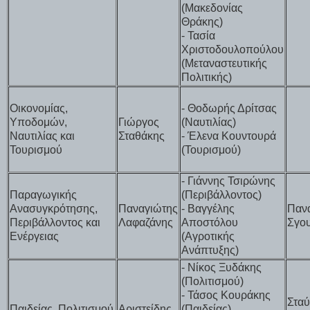
(Μακεδονίας
Θράκης)
- Τασία
Χριστοδουλοπούλου
(Μεταναστευτικής
Πολιτικής)
Οικονομίας,
- Θοδωρής Δρίτσας
Υποδομών,
Γιώργος
(Ναυτιλίας)
Ναυτιλίας και
Σταθάκης
- Έλενα Κουντουρά
Τουρισμού
(Τουρισμού)
- Γιάννης Τσιρώνης
Παραγωγικής
(Περιβάλλοντος)
Ανασυγκρότησης,
Παναγιώτης
- Βαγγέλης
Παν
Περιβάλλοντος και
Λαφαζάνης
Αποστόλου
Σγο
Ενέργειας
(Αγροτικής
Ανάπτυξης)
- Νίκος Ξυδάκης
(Πολιτισμού)
- Τάσος Κουράκης
Στα
Παιδείας, Πολιτισμού
Αριστείδης
(Παιδείας)