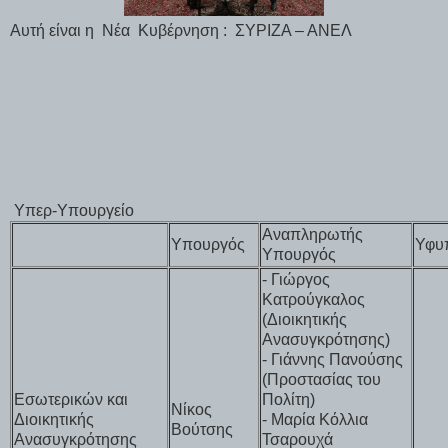
Αυτή είναι η
Νέα
Κυβέρνηση :
ΣΥΡΙΖΑ – ΑΝΕΛ
Υπερ-Υπουργείο
Αναπληρωτής
Υπουργός
Υφυ
Υπουργός
- Γιώργος
Κατρούγκαλος
(Διοικητικής
Ανασυγκρότησης)
- Γιάννης Πανούσης
(Προστασίας του
Εσωτερικών και
Πολίτη)
Νίκος
Διοικητικής
- Μαρία Κόλλια
Βούτσης
Ανασυγκρότησης
Τσαρουχά