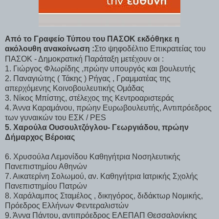
Από το Γραφείο Τύπου του ΠΑΣΟΚ εκδόθηκε η
ακόλουθη ανακοίνωση :
Στο ψηφοδέλτιο Επικρατείας του
ΠΑΣΟΚ - Δημοκρατική Παράταξη μετέχουν οι :
1. Γιώργος Φλωρίδης ,πρώην υπουργός και βουλευτής
2. Παναγιώτης ( Τάκης ) Ρήγας , Γραμματέας της
απερχόμενης Κοινοβουλευτικής Ομάδας
3. Νίκος Μπίστης, στέλεχος της Κεντροαριστεράς
4. Άννα Καραμάνου, πρώην Ευρωβουλευτής, Αντιπρόεδρος
των γυναικών του ΕΣΚ / PES
5. Χαρούλα Ουσουλτζόγλου- Γεωργιάδου, πρώην
Δήμαρχος Βέροιας
6. Χρυσούλα Λεμονίδου Καθηγήτρια Νοσηλευτικής
Πανεπιστημίου Αθηνών
7. Αικατερίνη Σολωμού, αν. Καθηγήτρια Ιατρικής Σχολής
Πανεπιστημίου Πατρών
8. Χαράλαμπος Σταμέλος , δικηγόρος, διδάκτωρ Νομικής,
Πρόεδρος Ελλήνων Φεντεραλιστών
9. Άννα Πάντου, αντιπρόεδρος ΕΛΕΠΑΠ Θεσσαλονίκης