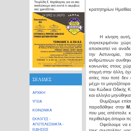
κρατητηρίων Ημαθίας
Η κίνηση αυτή
συγκεκριμένου χώρο
αποσκοπεί να αναδε
την Αστυνομία, πο
ανθρώπινων συνθηκών
κοινωνίας στους χώρ
στιγμή στην άλλη, όχ
αιτίες που ποτέ δεν
ΣΕΛΙΔΕΣ
μέχρι το μαγαζάτορα
του Κώδικα Οδικής Κ
ΑΡΧΙΚΗ
και αλληλο μηνύθηκα
Θυμίζουμε επίσ
ΥΓΕΙΑ
παραδόθηκε στην
Μ
ΚΟΙΝΩΝΙΚΑ
που μας απέστειλε κ
περίθαλψη άποροι πολ
ΕΚΛΟΓΕΣ -
ΑΠΟΤΕΛΕΣΜΑΤΑ -
Οφείλουμε να ε
ΕΙΔΗΣΕΙΣ
τους συμπολίτες μας