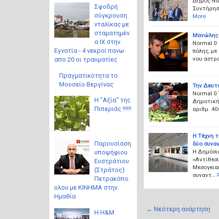
Δήμος Νά
Σφοδρή
Συντήρησ
σύγκρουση
More
νταλίκας με
σταματημέν
Μανώλης 
α ΙΧ στην
Normal 0
Εγνατία - 4 νεκροί πανω
πόλης, μ
νου αστρ
απο 20 οι τραυματίες
Πραγματικότητα το
Μουσείο Βεργίνας
Την Δευτέ
Normal 0
Η "Αξία" της
Δημοτική
Πιπεριάς !!!!!!
αριθμ. 4
Η Τέχνη τ
Παρουσίαση
δύο συναν
H Δημόσι
υποψήφιου
«Αντίθεσι
Ευστράτιου
Μεσογεια
(Στράτος)
συναντ…
Πετρακόπο
υλου με ΚΙΝΗΜΑ στην
Ημαθία
← Νεότερη ανάρτηση
Η H&M