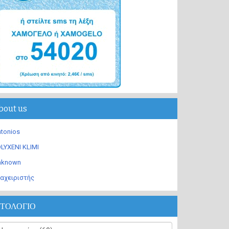
bout us
tonios
LYXENI KLIMI
nknown
αχειριστής
ΣΤΟΛΟΓΙΟ