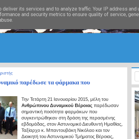
deliver its services and to analyze traffic. Your IP address and
formance and security metrics to ensure quality of service, gen
 abuse.
ιριστής
υναμικό παρέδωσε τα φάρμακα που
Την Τετάρτη 21 Ιανουαρίου 2015, μέλη του
Ανθρώπινου Δυναμικού Βέροιας
παρέδωσαν
σημαντική ποσότητα φαρμάκων που
συγκεντρώθηκαν στη δράση της περασμένης
εβδομάδας, στον Αστυνομικό Διευθυντή Ημαθίας,
Ταξίαρχο κ. Μπαντουβάκη Νικόλαο και τον
Διοικητή του Αστυνομικού Τμήματος Βέροιας,