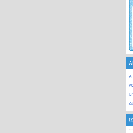
A
An
PO
U
Δι
Ι