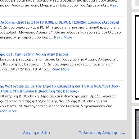
ουσας με το Διεπιστημονικό Μεταπτυχιακό Πρόγραμμα Προστασίας,
ης και Αποκατάστασης Μνημείων Πολιτισμού του Αριστοτελε…
Read
Λιδάκης - Δευτέρα 15/10 8.30μ.μ, ΧΩΡΟΣ ΤΕΧΝΩΝ. Είσοδος ελεύθερη!
 Ο Δήμος Βέροιας και η ΚΕΠΑ τιμούν την επέτειο απελευθέρωσης της
ε συναυλία! Μανώλης Λιδάκης “…Θα πετάξουμε παντού έχω θύελλα στο
απή μες στην καρδιά μου ουρα…
Read More
ρα αντι την Τρίτη η Λαική στην Βέροια
 Έκτακτη μεταφορά της ημέρας λειτουργίας της Λαϊκής Αγοράς της
ς Κοινότητας Βέροιας. Ο Δήμος Βέροιας έχοντας υπόψη την υπ’
067/26891/12-10-2018 Απόφ…
Read More
ης Φωτογραφίας: με τον Στράτο Καλαφάτη και τη Λία Ναλμπαντίδου -
τήσεις στη Δημόσια Βιβλιοθήκη της Βέροιας -
α Κεντρική Βιβλιοθήκη Βέροιας και η Φωτογραφική Ομάδα Βέροιας
ς» στο πλαίσιο της φιλοξενίας της Νομαδικής Βιβλιοθήκης του
κού Φεστιβάλ Φωτογραφίας Medphoto Festival διοργανώνουν δύο
Read More
Αρχική σελίδα
Παλαιότερη Ανάρτηση →