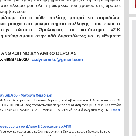
 στο πλευρό μας όλη τη διάρκεια του χρόνου στις δράσεις
αλαμβάνουμε.
υμίζουμε ότι ο κάθε πολίτης μπορεί να παραδώσει
και ρούχα στα μόνιμα σημεία συλλογής, που είναι το
την πλατεία Ωρολογίου, το κατάστημα «Ζ.Κ.
δη καθαρισμού» στην οδό Ακροπόλεως και η «Ε
xpress
ΑΝΘΡΩΠΙΝΟ ΔΥΝΑΜΙΚΟ ΒΕΡΟΙΑΣ
ν. 6986715030
a.dynamiko@gmail.com
η Βιβλίου - Φωτεινή Χαμιδιελή
Φίλων Θεάτρου και Τεχνών Βέροιας το Βιβλιοπωλείο Ηλιοτρόπιο και ΟΙ
 ΤΟΥ ΦΟΙΝΙΚΑ, σας προσκαλούν στην παρουσίαση του βιβλίου: Παλεττῶν
 -ΣΥΓΡΟΝΟΙ ΕΛΛΗΝΕΣ ΖΩΓΡΑΦΟΙ∙ 1- Φωτεινή Χαμιδιελή από τις ΕΚ…
Read
 συνεργασία του Δήμου Νάουσας με το ΑΠΘ
Μια συνεργασία με μεγάλη προοπτική ξεκινά μέσα σε λίγες μέρες ο