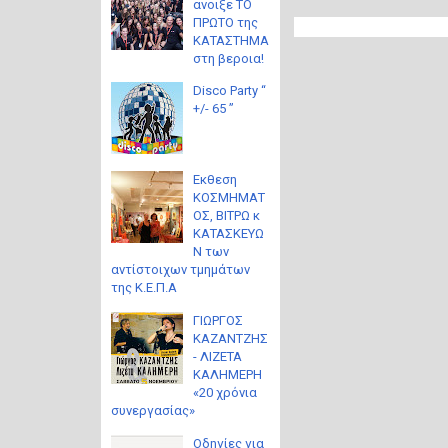
ανοιξε ΤΟ
ΠΡΩΤΟ της
ΚΑΤΑΣΤΗΜΑ
στη βεροια!
Disco Party “
+/- 65 ”
Eκθεση
ΚΟΣΜΗΜΑΤ
ΟΣ, ΒΙΤΡΩ κ
ΚΑΤΑΣΚΕΥΩ
Ν των
αντίστοιχων τμημάτων
της Κ.Ε.Π.Α
ΓΙΩΡΓΟΣ
ΚΑΖΑΝΤΖΗΣ
- ΛΙΖΕΤΑ
ΚΑΛΗΜΕΡΗ
«20 χρόνια
συνεργασίας»
Οδηγίες για