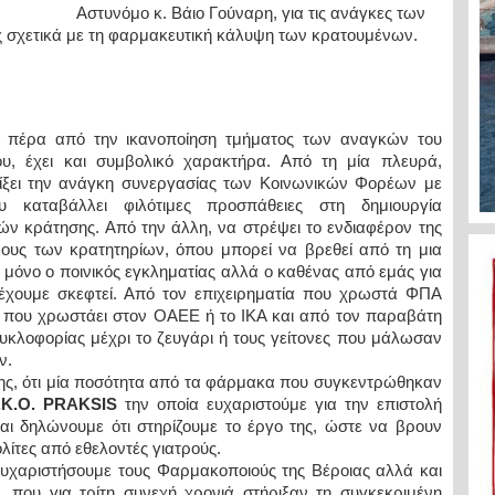
Αστυνόμο κ. Βάιο Γούναρη, για τις ανάγκες των
 σχετικά με τη φαρμακευτική κάλυψη των κρατουμένων.
, πέρα από την ικανοποίηση τμήματος των αναγκών του
υ, έχει και συμβολικό χαρακτήρα. Από τη μία πλευρά,
ίξει την ανάγκη συνεργασίας των Κοινωνικών Φορέων με
υ καταβάλλει φιλότιμες προσπάθειες στη δημιουργία
 κράτησης. Από την άλλη, να στρέψει το ενδιαφέρον της
ους των κρατητηρίων, όπου μπορεί να βρεθεί από τη μια
ι μόνο ο ποινικός εγκληματίας αλλά ο καθένας από εμάς για
 έχουμε σκεφτεί. Από τον επιχειρηματία που χρωστά ΦΠΑ
 που χρωστάει στον ΟΑΕΕ ή το ΙΚΑ και από τον παραβάτη
υκλοφορίας μέχρι το ζευγάρι ή τους γείτονες που μάλωσαν
ν.
ης, ότι μία ποσότητα από τα φάρμακα που συγκεντρώθηκαν
.Κ.Ο.
PRAKSIS
την οποία ευχαριστούμε για την επιστολή
αι δηλώνουμε ότι στηρίζουμε το έργο της, ώστε να βρουν
ίτες από εθελοντές γιατρούς.
υχαριστήσουμε τους Φαρμακοποιούς της Βέροιας αλλά και
, που για τρίτη συνεχή χρονιά στήριξαν τη συγκεκριμένη