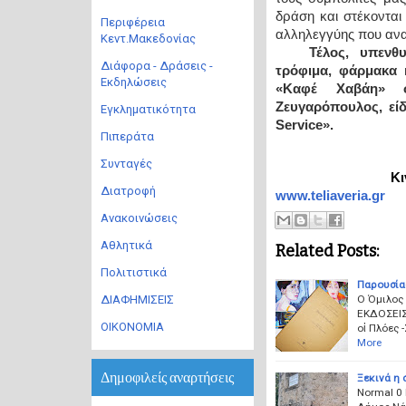
δράση και στέκονται
Περιφέρεια
αλληλεγγύης που αν
Κεντ.Μακεδονίας
Τέλος, υπενθ
Διάφορα - Δράσεις -
τρόφιμα, φάρμακα 
Εκδηλώσεις
«Καφέ Χαβάη» σ
Ζευγαρόπουλος, εί
Εγκληματικότητα
Service
».
Πιπεράτα
Συνταγές
Κι
Διατροφή
www.teliaveria.gr
Ανακοινώσεις
Αθλητικά
Related Posts:
Πολιτιστικά
Παρουσίασ
Ο Όμιλος 
ΔΙΑΦΗΜΙΣΕΙΣ
ΕΚΔΟΣΕΙΣ
ΟΙΚΟΝΟΜΙΑ
οἱ Πλόες
More
Δημοφιλείς αναρτήσεις
Ξεκινά η
Normal 0 