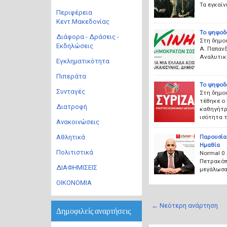
Τα εγκαίν
Περιφέρεια
Κεντ.Μακεδονίας
Το ψηφοδ
Διάφορα - Δράσεις -
Στη δημο
Εκδηλώσεις
Α. Παπανδ
Αναλυτικ
Εγκληματικότητα
Πιπεράτα
To ψηφοδ
Συνταγές
Στη δημο
τέθηκε ο 
Διατροφή
καθηγήτρι
ισότητα 
Ανακοινώσεις
Παρουσία
Αθλητικά
Ημαθία
Πολιτιστικά
Normal 0
Πετρακόπο
ΔΙΑΦΗΜΙΣΕΙΣ
μεγάλωσα 
ΟΙΚΟΝΟΜΙΑ
← Νεότερη ανάρτηση
Δημοφιλείς αναρτήσεις