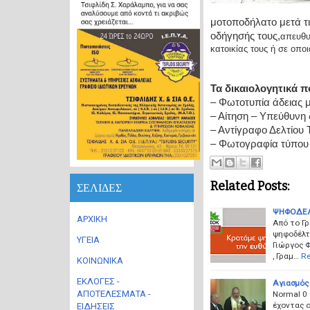
μοτοποδήλατο μετά τι
οδήγησής τους,
απευθυ
κατοικίας τους ή σε οπ
Τα δικαιολογητικά πο
– Φωτοτυπία άδειας 
– Αίτηση – Υπεύθυνη
– Αντίγραφο Δελτίου 
– Φωτογραφία τύπου 
Related Posts:
ΣΕΛΙΔΕΣ
ΨΗΦΟΔΕΛ
ΑΡΧΙΚΗ
Από το Γ
ψηφοδέλτ
ΥΓΕΙΑ
Γιώργος Φ
, Γραμ…
Re
ΚΟΙΝΩΝΙΚΑ
ΕΚΛΟΓΕΣ -
Αγιασμός
ΑΠΟΤΕΛΕΣΜΑΤΑ -
Normal 0 
έχοντας ο
ΕΙΔΗΣΕΙΣ