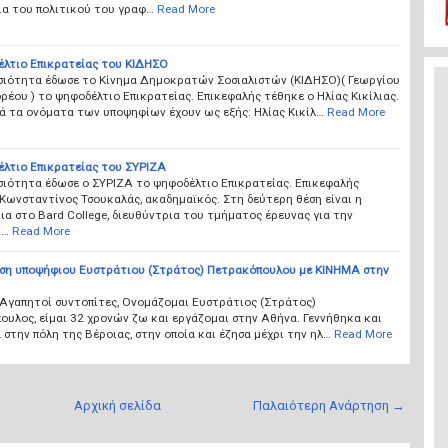
ια του πολιτικού του γραφ…
Read More
έλτιο Επικρατείας του ΚΙΔΗΣΟ
σιότητα έδωσε το Κίνημα Δημοκρατών Σοσιαλιστών (ΚΙΔΗΣΟ)( Γεωργίου
ρέου ) το ψηφοδέλτιο Επικρατείας. Επικεφαλής τέθηκε ο Ηλίας Κικίλιας.
ά τα ονόματα των υποψηφίων έχουν ως εξής: Ηλίας Κικίλ…
Read More
έλτιο Επικρατείας του ΣΥΡΙΖΑ
σιότητα έδωσε ο ΣΥΡΙΖΑ το ψηφοδέλτιο Επικρατείας. Επικεφαλής
Κωνσταντίνος Τσουκαλάς, ακαδημαϊκός. Στη δεύτερη θέση είναι η
α στο Bard College, διευθύντρια του τμήματος έρευνας για την
τ…
Read More
ση υποψήφιου Ευστράτιου (Στράτος) Πετρακόπουλου με ΚΙΝΗΜΑ στην
 Αγαπητοί συντοπίτες, Ονομάζομαι Ευστράτιος (Στράτος)
υλος, είμαι 32 χρονών ζω και εργάζομαι στην Αθήνα. Γεννήθηκα και
στην πόλη της Βέροιας, στην οποία και έζησα μέχρι την ηλ…
Read More
Αρχική σελίδα
Παλαιότερη Ανάρτηση →