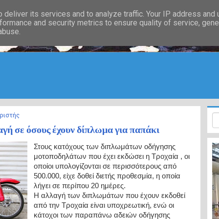
deliver its services and to analyze traffic. Your IP address and
formance and security metrics to ensure quality of service, gen
 abuse.
ριστής
γή σε όσους έχουν δίπλωμα για παπάκι
Στους κατόχους των διπλωμάτων οδήγησης
μοτοποδηλάτων που έχει εκδώσει η Τροχαία , οι
οποίοι υπολογίζονται σε περισσότερους από
500.000, είχε δοθεί διετής προθεσμία, η οποία
λήγει σε περίπου 20 ημέρες.
Η αλλαγή των διπλωμάτων που έχουν εκδοθεί
από την Τροχαία είναι υποχρεωτική, ενώ οι
κάτοχοι των παραπάνω αδειών οδήγησης