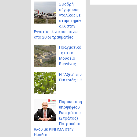
Σφοδρή
σύγκρουση
νταλίκας με
σταματημέν
α ΙΧ στην
Εγνατία - 4 νεκροί πανω
απο 20 οι τραυματίες
Πραγματικό
τητα το
Μουσείο
Βεργίνας
Η "Αξία" της
Πιπεριάς !!!!!!
Παρουσίαση
υποψήφιου
Ευστράτιου
(Στράτος)
Πετρακόπο
υλου με ΚΙΝΗΜΑ στην
Ημαθία