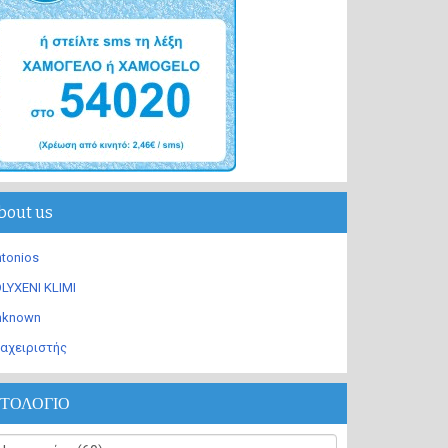
bout us
tonios
LYXENI KLIMI
nknown
αχειριστής
ΣΤΟΛΟΓΙΟ