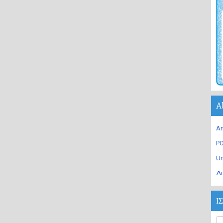
A
An
PO
U
Δι
Ι