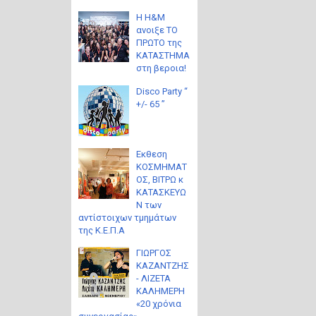
Η H&M
ανοιξε ΤΟ
ΠΡΩΤΟ της
ΚΑΤΑΣΤΗΜΑ
στη βεροια!
Disco Party “
+/- 65 ”
Eκθεση
ΚΟΣΜΗΜΑΤ
ΟΣ, ΒΙΤΡΩ κ
ΚΑΤΑΣΚΕΥΩ
Ν των
αντίστοιχων τμημάτων
της Κ.Ε.Π.Α
ΓΙΩΡΓΟΣ
ΚΑΖΑΝΤΖΗΣ
- ΛΙΖΕΤΑ
ΚΑΛΗΜΕΡΗ
«20 χρόνια