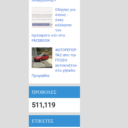
συνεργασίας»
Οδηγίες για
όσους -
όσες
κόλλησαν
τον
πρόσφατο «ιό» στο
FACEBOOK
ΦΩΤΟΡΕΠΟΡ
ΤΑΖ απο την
ΠΤΩΣΗ
αυτοκινήτου
στο γήπεδο
Προμηθέα
ΠΡΟΒΟΛΕΣ
511,119
ΕΤΙΚΕΤΕΣ