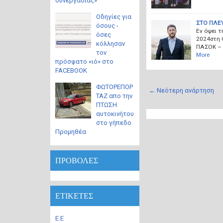
συνεργασίας»
Οδηγίες για
ΣΤΟ ΠΛΕ
όσους -
Εν όψει τ
όσες
2024στη 
κόλλησαν
ΠΑΣΟΚ – 
τον
More
πρόσφατο «ιό» στο
FACEBOOK
ΦΩΤΟΡΕΠΟΡ
← Νεότερη ανάρτηση
ΤΑΖ απο την
ΠΤΩΣΗ
αυτοκινήτου
στο γήπεδο
Προμηθέα
ΠΡΟΒΟΛΕΣ
ΕΤΙΚΕΤΕΣ
Ε.Ε