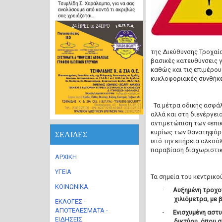
της Διεύθυνσης Τροχαία
βασικές κατευθύνσεις γ
καθώς και τις επιμέρου
κυκλοφοριακές συνθήκε
Τα μέτρα οδικής ασφάλ
αλλά και στη διενέργε
αντιμετώπιση των «επι
κυρίως των θανατηφόρ
ΣΕΛΙΔΕΣ
υπό την επήρεια αλκοό
παραβίαση διαχωριστικ
ΑΡΧΙΚΗ
ΥΓΕΙΑ
Τα σημεία του κεντρικο
ΚΟΙΝΩΝΙΚΑ
·
Αυξημένη τροχον
χιλιόμετρα
, με
ΕΚΛΟΓΕΣ -
ΑΠΟΤΕΛΕΣΜΑΤΑ -
·
Ενισχυμένη αστ
ΕΙΔΗΣΕΙΣ
δικτύου, όπου 