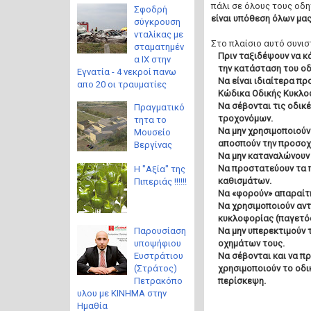
πάλι σε όλους τους οδη
Σφοδρή
είναι υπόθεση όλων μας
σύγκρουση
νταλίκας με
Στο πλαίσιο αυτό συνισ
σταματημέν
Πριν ταξιδέψουν να κ
α ΙΧ στην
την κατάσταση του οδι
Εγνατία - 4 νεκροί πανω
Να είναι ιδιαίτερα πρ
απο 20 οι τραυματίες
Κώδικα Οδικής Κυκλο
Να σέβονται τις οδικ
Πραγματικό
τροχονόμων.
τητα το
Να μην χρησιμοποιούν
Μουσείο
αποσπούν την προσοχ
Βεργίνας
Να μην καταναλώνουν 
Να προστατεύουν τα π
Η "Αξία" της
καθισμάτων.
Πιπεριάς !!!!!!
Να «φορούν» απαραίτη
Να χρησιμοποιούν αντ
κυκλοφορίας (παγετός 
Παρουσίαση
Να μην υπερεκτιμούν τ
υποψήφιου
οχημάτων τους.
Ευστράτιου
Να σέβονται και να π
(Στράτος)
χρησιμοποιούν το οδι
Πετρακόπο
περίσκεψη.
υλου με ΚΙΝΗΜΑ στην
Ημαθία