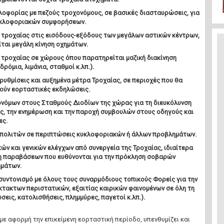
λοφορίας με πεζούς τροχονόμους, σε βασικές διασταυρώσεις, για
υκλοφοριακών συμφορήσεων.
 τροχαίας στις εισόδους-εξόδους των μεγάλων αστικών κέντρων,
ται μεγάλη κίνηση οχημάτων.
 τροχαίας σε χώρους όπου παρατηρείται μαζική διακίνηση
ρόμια, λιμάνια, σταθμοί κ.λπ.).
υθμίσεις και αυξημένα μέτρα Τροχαίας, σε περιοχές που θα
ούν εορταστικές εκδηλώσεις.
νόμων στους Σταθμούς Διοδίων της χώρας για τη διευκόλυνση
ς, την ενημέρωση και την παροχή συμβουλών στους οδηγούς και
ες.
πολιτών σε περιπτώσεις κυκλοφοριακών ή άλλων προβλημάτων.
κών και γενικών ελέγχων από συνεργεία της Τροχαίας, ιδιαίτερα
η παραβάσεων που ευθύνονται για την πρόκληση σοβαρών
ημάτων.
συντονισμό με όλους τους συναρμόδιους τοπικούς Φορείς για την
κτακτων περιστατικών, εξαιτίας καιρικών φαινομένων σε όλη τη
εις, κατολισθήσεις, πλημμύρες, παγετοί κ.λπ.).
με αφορμή την επικείμενη εορταστική περίοδο, υπενθυμίζει και