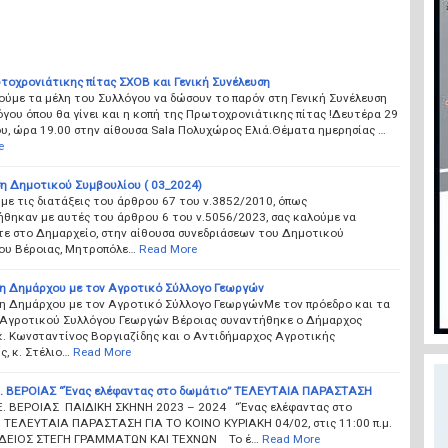
τοχρονιάτικης πίτας ΣΧΟΒ και Γενική Συνέλευση
ούμε τα μέλη του Συλλόγου να δώσουν το παρόν στη Γενική Συνέλευση
γου όπου θα γίνει και η κοπή της Πρωτοχρονιάτικης πίτας !Δευτέρα 29
υ, ώρα 19.00 στην αίθουσα Sala Πολυχώρος Ελιά.Θέματα ημερησίας …
e
η Δημοτικού Συμβουλίου ( 03_2024)
ε τις διατάξεις του άρθρου 67 του ν.3852/2010, όπως
θηκαν με αυτές του άρθρου 6 του ν.5056/2023, σας καλούμε να
τε στο Δημαρχείο, στην αίθουσα συνεδριάσεων του Δημοτικού
ου Βέροιας, Μητροπόλε…
Read More
η Δημάρχου με τον Αγροτικό Σύλλογο Γεωργών
η Δημάρχου με τον Αγροτικό Σύλλογο ΓεωργώνΜε τον πρόεδρο και τα
 Αγροτικού Συλλόγου Γεωργών Βέροιας συναντήθηκε ο Δήμαρχος
κ. Κωνσταντίνος Βοργιαζίδης και ο Αντιδήμαρχος Αγροτικής
, κ. Στέλιο…
Read More
. ΒΕΡΟΙΑΣ “Ένας ελέφαντας στο δωμάτιο” ΤΕΛΕΥΤΑΙΑ ΠΑΡΑΣΤΑΣΗ
. ΒΕΡΟΙΑΣ ΠΑΙΔΙΚΗ ΣΚΗΝΗ 2023 – 2024 “Ένας ελέφαντας στο
 ΤΕΛΕΥΤΑΙΑ ΠΑΡΑΣΤΑΣΗ ΓΙΑ ΤΟ ΚΟΙΝΟ ΚΥΡΙΑΚΗ 04/02, στις 11:00 π.μ.
ΔΕΙΟΣ ΣΤΕΓΗ ΓΡΑΜΜΑΤΩΝ ΚΑΙ ΤΕΧΝΩΝ Το έ…
Read More