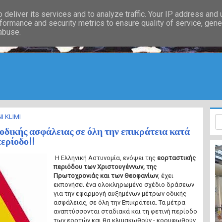
deliver its services and to analyze traffic. Your IP address and
formance and security metrics to ensure quality of service, gen
 abuse.
I KLIMI
οδικής ασφάλειας σε όλη την επικράτεια κατά
ερίοδο!!
Η Ελληνική Αστυνομία, ενόψει της
εορταστικής
περιόδου των Χριστουγέννων, της
Πρωτοχρονιάς και των Θεοφανίων
, έχει
εκπονήσει ένα ολοκληρωμένο σχέδιο δράσεων
για την εφαρμογή αυξημένων μέτρων οδικής
ασφάλειας, σε όλη την Επικράτεια. Τα μέτρα
αναπτύσσονται σταδιακά και τη φετινή περίοδο
των εορτών και θα κλιμακωθούν - κορυφωθούν