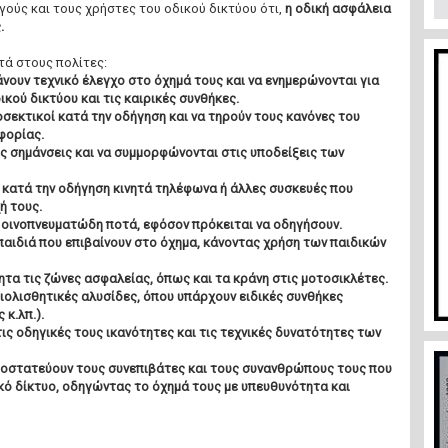
γούς και τους χρήστες του οδικού δικτύου ότι,
η οδική ασφάλεια
.
τά στους πολίτες:
άνουν τεχνικό έλεγχο στο όχημά τους και να ενημερώνονται για
κού δικτύου και τις καιρικές συνθήκες.
οσεκτικοί κατά την οδήγηση και να τηρούν τους κανόνες του
φορίας.
ές σημάνσεις και να συμμορφώνονται στις υποδείξεις των
 κατά την οδήγηση κινητά τηλέφωνα ή άλλες συσκευές που
ή τους.
οινοπνευματώδη ποτά, εφόσον πρόκειται να οδηγήσουν.
αιδιά που επιβαίνουν στο όχημα, κάνοντας χρήση των παιδικών
τα τις ζώνες ασφαλείας, όπως και τα κράνη στις μοτοσικλέτες.
ιολισθητικές αλυσίδες, όπου υπάρχουν ειδικές συνθήκες
κ.λπ.).
ις οδηγικές τους ικανότητες και τις τεχνικές δυνατότητες των
ροστατεύουν τους συνεπιβάτες και τους συνανθρώπους τους που
κό δίκτυο, οδηγώντας το όχημά τους με υπευθυνότητα και