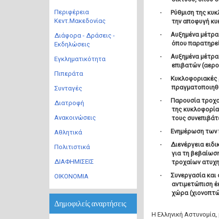
Περιφέρεια
·
Ρύθμιση της κυκ
Κεντ.Μακεδονίας
την αποφυγή κ
·
Αυξημένα μέτρα
Διάφορα - Δράσεις -
όπου παρατηρεί
Εκδηλώσεις
·
Αυξημένα μέτρα
Εγκληματικότητα
επιβατών (αεροδ
Πιπεράτα
·
Κυκλοφοριακές ρ
πραγματοποιηθ
Συνταγές
·
Παρουσία τροχο
Διατροφή
της κυκλοφορία
Ανακοινώσεις
τους συνεπιβάτ
·
Ενημέρωση των 
Αθλητικά
·
Διενέργεια ειδι
Πολιτιστικά
για τη βεβαίωσ
ΔΙΑΦΗΜΙΣΕΙΣ
τροχαίων ατυχ
·
Συνεργασία και 
ΟΙΚΟΝΟΜΙΑ
αντιμετώπιση έ
χώρα (χιονοπτώσ
Δημοφιλείς αναρτήσεις
Η Ελληνική Αστυνομία, 