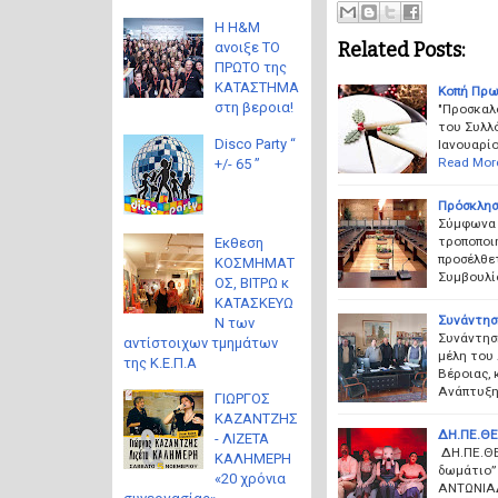
Η H&M
Related Posts:
ανοιξε ΤΟ
ΠΡΩΤΟ της
ΚΑΤΑΣΤΗΜΑ
Κοπή Πρω
στη βεροια!
"Προσκαλ
του Συλλό
Disco Party “
Ιανουαρίο
Read Mor
+/- 65 ”
Πρόσκλησ
Σύμφωνα μ
τροποποιή
Eκθεση
προσέλθε
ΚΟΣΜΗΜΑΤ
Συμβουλί
ΟΣ, ΒΙΤΡΩ κ
ΚΑΤΑΣΚΕΥΩ
Συνάντησ
Ν των
Συνάντησ
αντίστοιχων τμημάτων
μέλη του
της Κ.Ε.Π.Α
Βέροιας, 
Ανάπτυξης
ΓΙΩΡΓΟΣ
ΚΑΖΑΝΤΖΗΣ
ΔΗ.ΠΕ.ΘΕ
- ΛΙΖΕΤΑ
ΔΗ.ΠΕ.ΘΕ
ΚΑΛΗΜΕΡΗ
δωμάτιο”
«20 χρόνια
ΑΝΤΩΝΙΑ