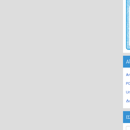
A
An
PO
U
Δι
Ι