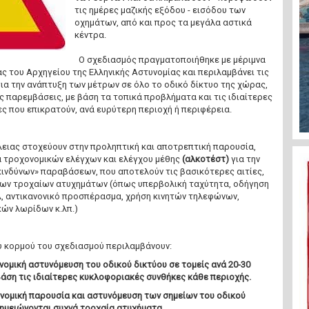
τις ημέρες μαζικής εξόδου - εισόδου των
οχημάτων, από και προς τα μεγάλα αστικά
κέντρα.
Ο σχεδιασμός πραγματοποιήθηκε με μέριμνα
ς του Αρχηγείου της Ελληνικής Αστυνομίας και περιλαμβάνει τις
ια την ανάπτυξη των μέτρων σε όλο το οδικό δίκτυο της χώρας,
ς παρεμβάσεις, με βάση τα τοπικά προβλήματα και τις ιδιαίτερες
ς που επικρατούν, ανά ευρύτερη περιοχή ή περιφέρεια.
ειας στοχεύουν στην προληπτική και αποτρεπτική παρουσία,
ια τροχονομικών ελέγχων και ελέγχου μέθης
(αλκοτέστ)
για την
κινδύνων» παραβάσεων, που αποτελούν τις βασικότερες αιτίες,
ων τροχαίων ατυχημάτων (όπως υπερβολική ταχύτητα, οδήγηση
λ, αντικανονικό προσπέρασμα, χρήση κινητών τηλεφώνων,
ών λωρίδων κ.λπ.)
ύ κορμού του σχεδιασμού περιλαμβάνουν:
ομική αστυνόμευση του οδικού δικτύου σε τομείς ανά 20-
30
 βάση τις ιδιαίτερες κυκλοφοριακές συνθήκες κάθε περιοχής.
υνομική παρουσία και αστυνόμευση των σημείων του οδικού
σημειώνονται συχνά τροχαία ατυχήματα.