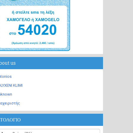
bout us
tonios
LYXENI KLIMI
nknown
αχειριστής
ΣΤΟΛΟΓΙΟ