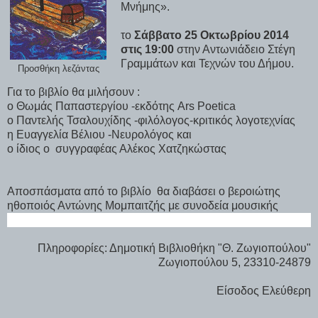
Μνήμης».
το
Σάββατο 25 Οκτωβρίου 2014
στις 19:00
στην Αντωνιάδειο Στέγη
Γραμμάτων και Τεχνών του Δήμου.
Προσθήκη λεζάντας
Για το βιβλίο θα μιλήσουν :
ο Θωμάς Παπαστεργίου -εκδότης Ars Poetica
ο Παντελής Τσαλουχίδης -φιλόλογος-κριτικός λογοτεχνίας
η Ευαγγελία Βέλιου -Νευρολόγος και
ο ίδιος ο
συγγραφέας Αλέκος Χατζηκώστας
Αποσπάσματα από το βιβλίο
θα διαβάσει ο βεροιώτης
ηθοποιός Αντώνης Μομπαιτζής με συνοδεία μουσικής
Πληροφορίες: Δημοτική Βιβλιοθήκη "Θ. Ζωγιοπούλου"
Ζωγιοπούλου 5, 23310-24879
Είσοδος Ελεύθερη