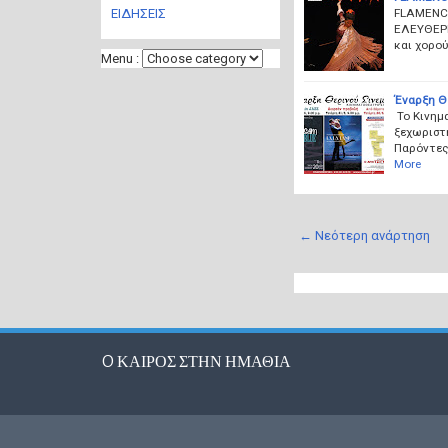
FLAMENCO
ΕΙΔΗΣΕΙΣ
ΕΛΕΥΘΕΡΗ!
και χορού
Menu :
Έναρξη Θ
Το Κινημα
ξεχωριστή
Παρόντες 
More
← Νεότερη ανάρτηση
O ΚΑΙΡΟΣ ΣΤΗΝ ΗΜΑΘΙΑ