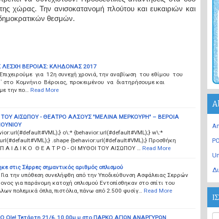
ης χώρας. Την ανισοκατανομή πλούτου και ευκαιριών και
δημοκρατικών θεσμών.
Σ ΛΕΣΧΗ ΒΕΡΟΙΑΣ: ΚΛΗΔΟΝΑΣ 2017
Επιχειρούμε για 12η συνεχή χρονιά, την αναβίωση του εθίμου του
΄΄ στο Κομνήνιο Βέροιας, προκειμένου να διατηρήσουμε και
με την πο…
Read More
A
 ΤΟΥ ΑΙΣΩΠΟΥ - ΘΕΑΤΡΟ ΑΛΣΟΥΣ "ΜΕΛΙΝΑ ΜΕΡΚΟΥΡΗ" – ΒΕΡΟΙΑ
 ΙΟΥΝΙΟΥ
An
vior:url(#default#VML);} o\:* {behavior:url(#default#VML);} w\:*
:url(#default#VML);} .shape {behavior:url(#default#VML);} Προσθήκη
PO
Π Α Ι Δ Ι Κ Ο Θ Ε Α Τ Ρ Ο - ΟΙ ΜΥΘΟΙ ΤΟΥ ΑΙΣΩΠΟΥ …
Read More
U
κε στις Σέρρες σημαντικός αριθμός οπλισμού
Δι
 Για την υπόθεση συνελήφθη από την Υποδιεύθυνση Ασφάλειας Σερρών
ονος για παράνομη κατοχή οπλισμού Εντοπίσθηκαν στο σπίτι του
λων πολεμικά όπλα, πιστόλια, πάνω από 2.500 φυσίγ…
Read More
Ι
 Ole! Τετάρτη 21/6, 10.00μ.μ στο ΠΑΡΚΟ ΑΓΙΩΝ ΑΝΑΡΓΥΡΩΝ