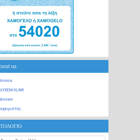
bout us
tonios
LYXENI KLIMI
nknown
αχειριστής
ΣΤΟΛΟΓΙΟ