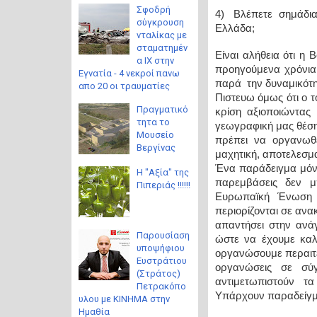
Σφοδρή
4) Βλέπετε σημάδια
σύγκρουση
Ελλάδα;
νταλίκας με
σταματημέν
Είναι αλήθεια ότι η
α ΙΧ στην
προηγούμενα χρόνια 
Εγνατία - 4 νεκροί πανω
παρά
την δυναμικότη
απο 20 οι τραυματίες
Πιστευω όμως ότι ο τ
Πραγματικό
κρίση αξιοποιώντας
τητα το
γεωγραφική μας θέση,
Μουσείο
πρέπει να οργανωθε
Βεργίνας
μαχητική, αποτελεσμ
Ένα παράδειγμα μόνο
Η "Αξία" της
παρεμβάσεις δεν 
Πιπεριάς !!!!!!
Ευρωπαϊκή Ένωση 
περιορίζονται σε αν
απαντήσει στην ανά
Παρουσίαση
ώστε να έχουμε καλύ
υποψήφιου
οργανώσουμε περαιτέ
Ευστράτιου
οργανώσεις σε σύγ
(Στράτος)
αντιμετωπιστούν τ
Πετρακόπο
Υπάρχουν παραδείγμα
υλου με ΚΙΝΗΜΑ στην
Ημαθία