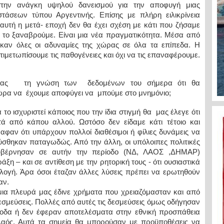
στην ανάγκη υψηλού δανεισμού για την αποφυγή μιας
τάσεων τύπου Αργεντινής. Επίσης με πλήρη ειλικρίνεια
 αυτή η μετά- εποχή δεν θα έχει σχέση με κάτι που ζήσαμε
 το ξαναβρούμε. Είναι μια νέα πραγματικότητα. Μέσα από
καν όλες οι αδυναμίες της χώρας σε όλα τα επίπεδα. Η
τιμετωπίσουμε τις παθογένειες και όχι να τις επαναφέρουμε.
ντας τη γνώση των δεδομένων του σήμερα ότι θα
 να έχουμε αποφύγει να μπούμε στο μνημόνιο;
το ισχυριστεί κάποιος που την ίδια στιγμή θα
μας έλεγε ότι
τά από κάπου αλλού. Ωστόσο δεν είδαμε κάτι τέτοιο και
αφαν ότι υπάρχουν πολλοί διαθέσιμοι ή φίλιες δυνάμεις να
ύσθηκαν παταγωδώς. Από την άλλη, οι υπόλοιπες πολιτικές
υβέρνησαν σε αυτήν την περίοδο (ΝΔ, ΛΑΟΣ ,ΔΗΜΑΡ)
ξη – και σε αντίθεση με την ρητορική τους - ότι ουσιαστικά
λογή. Άρα όσοι έταζαν άλλες λύσεις πρέπει να ερωτηθούν
αν.
μια πλευρά μας έδινε χρήματα που χρειαζόμασταν και από
εσμεύσεις. Πολλές από αυτές τις δεσμεύσεις όμως οδήγησαν
ξοδα ή δεν έφεραν αποτελέσματα στην εθνική προσπάθεια
αός. Αυτά τα σημεία θα μπορούσαν με προϋποθέσεις να