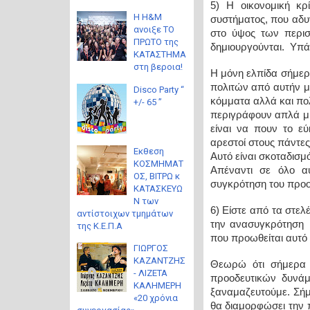
5) H οικονομική κ
Η H&M
συστήματος, που αδ
ανοιξε ΤΟ
στο ύψος των περ
ΠΡΩΤΟ της
δημιουργούνται. Υπά
ΚΑΤΑΣΤΗΜΑ
στη βεροια!
Η μόνη ελπίδα σήμερα
πολιτών από αυτήν μ
Disco Party “
κόμματα αλλά και πολ
+/- 65 ”
περιγράφουν απλά μι
είναι να πουν το εύ
αρεστοί στους πάντες
Eκθεση
Αυτό είναι σκοταδισμό
ΚΟΣΜΗΜΑΤ
Απέναντι σε όλο α
ΟΣ, ΒΙΤΡΩ κ
συγκρότηση του προοδ
ΚΑΤΑΣΚΕΥΩ
Ν των
6) Είστε από τα στε
αντίστοιχων τμημάτων
την ανασυγκρότηση 
της Κ.Ε.Π.Α
που προωθείται αυτό 
ΓΙΩΡΓΟΣ
ΚΑΖΑΝΤΖΗΣ
Θεωρώ ότι σήμερα 
- ΛΙΖΕΤΑ
προοδευτικών δυνά
ΚΑΛΗΜΕΡΗ
ξαναμαζευτούμε. Σήμ
«20 χρόνια
θα διαμορφώσει την 