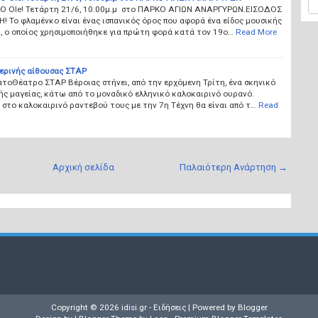
 Ole! Τετάρτη 21/6, 10.00μ.μ στο ΠΑΡΚΟ ΑΓΙΩΝ ΑΝΑΡΓΥΡΩΝ.ΕΙΣΟΔΟΣ
 Το φλαμένκο είναι ένας ισπανικός όρος που αφορά ένα είδος μουσικής
, ο οποίος χρησιμοποιήθηκε για πρώτη φορά κατά τον 19ο…
Read More
ερινής αίθουσας ΣΤΑΡ
τοΘέατρο ΣΤΑΡ Βέροιας στήνει, από την ερχόμενη Τρίτη, ένα σκηνικό
ς μαγείας, κάτω από το μοναδικό ελληνικό καλοκαιρινό ουρανό.
στο καλοκαιρινό ραντεβού τους με την 7η Τέχνη θα είναι από τ…
Read
Αρχική σελίδα
Παλαιότερη Ανάρτηση →
Copyright ©
2026
idisi.gr - Ειδήσεις
| Powered by
Blogger