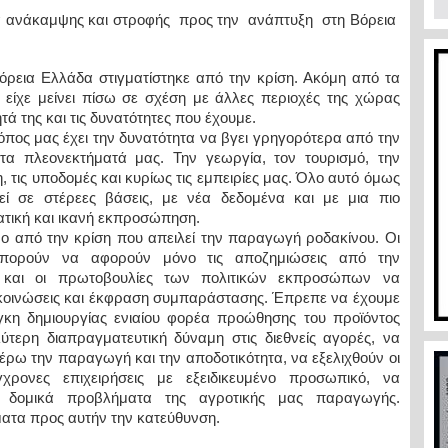
 ανάκαμψης και στροφής προς την ανάπτυξη στη Βόρεια
 Βόρεια Ελλάδα στιγματίστηκε από την κρίση. Ακόμη από τα
είχε μείνει πίσω σε σχέση με άλλες περιοχές της χώρας
τά της και τις δυνατότητες που έχουμε.
όπος μας έχει την δυνατότητα να βγει γρηγορότερα από την
 τα πλεονεκτήματά μας. Την γεωργία, τον τουρισμό, την
 τις υποδομές και κυρίως τις εμπειρίες μας. Όλο αυτό όμως
ί σε στέρεες βάσεις, με νέα δεδομένα και με μια πιο
ατική και ικανή εκπροσώπηση.
 από την κρίση που απειλεί την παραγωγή ροδακίνου. Οι
μπορούν να αφορούν μόνο τις αποζημιώσεις από την
και οι πρωτοβουλίες των πολιτικών εκπροσώπων να
ακοινώσεις και έκφραση συμπαράστασης. Έπρεπε να έχουμε
γκη δημιουργίας ενιαίου φορέα προώθησης του προϊόντος
τερη διαπραγματευτική δύναμη στις διεθνείς αγορές, να
ρω την παραγωγή και την αποδοτικότητα, να εξελιχθούν οι
χρονες επιχειρήσεις με εξειδικευμένο προσωπικό, να
α δομικά προβλήματα της αγροτικής μας παραγωγής.
τα προς αυτήν την κατεύθυνση.