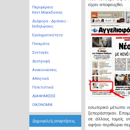
είχαν αποφευχθεί.
Περιφέρεια
Κεντ.Μακεδονίας
Διάφορα - Δράσεις -
Εκδηλώσεις
Εγκληματικότητα
Πιπεράτα
Συνταγές
Διατροφή
Ανακοινώσεις
Αθλητικά
Πολιτιστικά
ΔΙΑΦΗΜΙΣΕΙΣ
ΟΙΚΟΝΟΜΙΑ
εσωτερικό μέτωπο ν
ξεπεράστηκαν. Επομέ
σε άλλους τομείς υ
Δημοφιλείς αναρτήσεις
αφήνει περιθώρια πε