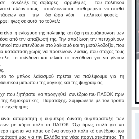
ρίση ανέδειξε τις σοβαρές αρρυθμίες του πολιτικού
υνατεί πλέον όπως αποδεικνύεται καθημερινά να σταθεί
ιστάσεων και την ίδια ώρα νέοι πολιτικοί φορείς
ρχει φως σε αυτό το τούνελ;
 είναι η ενίσχυση της πολιτικής και όχι η απομάκρυνση των
έσα από την απαξίωσή της. Την απαξίωση την πετυχαίνουν
ιτικοί που επενδύουν στο λαϊκισμό και τη μισαλλοδοξία, που
α κατάσταση χωρίς να προτείνουν λύσεις, που στόχος τους
κολο, το ακίνδυνο και τελικά το ανεύθυνο για να γίνουν
.
ς.
υτό το μπλοκ λαϊκισμού πρέπει να παλέψουμε για τη
ευτικού μετώπου της λογικής και της ψυχραιμίας.
λέχη που ζητήσατε να προηγηθεί συνέδριο του ΠΑΣΟΚ πριν
της Δημοκρατικής Παράταξης. Συμφωνείτε με τον τρόπο
το εγχείρημα;
είναι απαραίτητη η ευρύτερη δυνατή συμπαράταξη των
μεων με κύριο πόλο το ΠΑΣΟΚ. Όχι όμως απλά για να
ερα πρέπει να πάμε σε ένα ανοιχτό πολιτικό συνέδριο που
πρότασή μας για την Ελλάδα της νέας πραγματικότητας. Τη