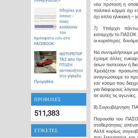
συνεργασίας»
νέα πρόταση η οποία
Οδηγίες για
πολιτικό κόμμα όχι 
όσους -
όχι απλά ηλικιακή – γ
όσες
κόλλησαν
7) Υπάρχει πάντω
τον
καταρχήν το ΠΑΣΟΚ 
πρόσφατο «ιό» στο
οι κυριότερες δυνάμε
FACEBOOK
Να συνομιλήσουμε με 
ΦΩΤΟΡΕΠΟΡ
έχουμε άλλες ευκαιρ
ΤΑΖ απο την
όσων πιστεύουν ή διεκ
ΠΤΩΣΗ
αυτοκινήτου
Χρειάζεται πρόσωπα
στο γήπεδο
αναγνώσουμε το πραγ
Προμηθέα
τον κόσμο που διαχρ
για διάφορους λόγου
σε αυτές τις αγωνίες.
ΠΡΟΒΟΛΕΣ
8) Συγκυβέρνηση ΠΑ
511,383
Παρουσία του ΠΑΣΟΚ
σταθερότητας απέναν
ΕΤΙΚΕΤΕΣ
Αλλά κυρίως συγκυβ
που ξεκινήσαμε και 