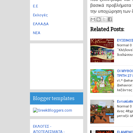
βασικά προβλήματα τ
Ε.Ε
την υποχώρηση των 
Εκλογές
ΕΛΛΑΔΑ
Related Posts:
ΝΕΑ
ΕΥΞΕΙΝΟ
Normal 0 
΄΄Κλήδονα
διαδώσου
ΟΙ ΜΥΘΟΙ
ΤΡΙΤΗ 27
v\:* {beha
{behavior
λεζάντας 
Blogger templates
Εντοπίσθη
Normal 0
ένας 48χρ
μεταξύ άλ
ΕΚΛΟΓΕΣ -
ΑΠΟΤΕΛΕΣΜΑΤΑ -
FLAMENCO