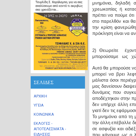
μνημόνια, δηλαδή 
χρεωκοπίας ή κατασ
πρέπει να πούμε ότι
στο παρελθόν και θα
την κρίση φανερώθη
πρόκληση είναι να αν
2) Θεωρείτε έχο
μπορούσαμε ως χώρα
Αυτό θα μπορούσε να 
μπορεί να βρει λεφ
μάλιστα όσοι περιέγρ
ΣΕΛΙΔΕΣ
μας δανείσουν διαψε
δυνάμεις που συγκ
ΑΡΧΙΚΗ
αποδέχτηκαν στην πρά
δεν υπήρχε άλλη επι
ΥΓΕΙΑ
γιατί δεν τις εφάρμοσ
ΚΟΙΝΩΝΙΚΑ
Το μνημόνιο από τη 
την άλλη επέβαλλε δ
ΕΚΛΟΓΕΣ -
σε ασφυξία και αδιέ
ΑΠΟΤΕΛΕΣΜΑΤΑ -
ΕΙΔΗΣΕΙΣ
που κάνουμε ως ο λ