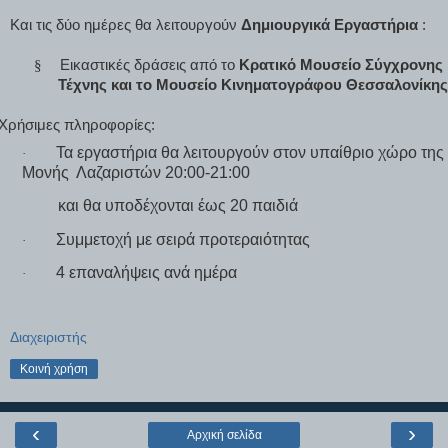
Και τις δύο ημέρες θα λειτουργούν
Δημιουργικά Εργαστήρια
:
§
Εικαστικές δράσεις από το
Κρατικό Μουσείο Σύγχρονης
Τέχνης και το Μουσείο Κινηματογράφου Θεσσαλονίκη
Χρήσιμες πληροφορίες:
Τα εργαστήρια θα λειτουργούν στον υπαίθριο χώρο της
·
Μονής
Λαζαριστών 20:00-21:00
και θα υποδέχονται έως 20 παιδιά
Συμμετοχή με σειρά προτεραιότητας
·
4 επαναλήψεις ανά ημέρα
·
Διαχειριστής
Κοινή χρήση
‹
›
Αρχική σελίδα