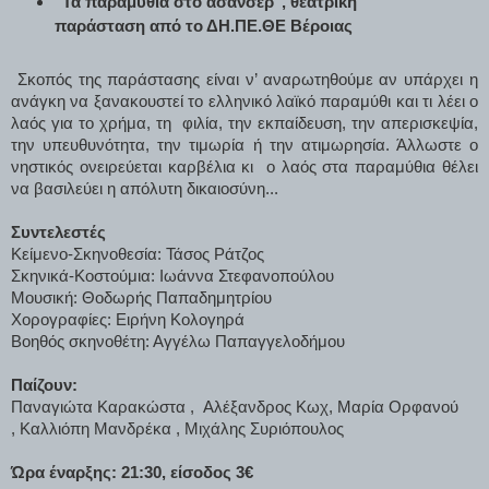
"Τα παραμύθια στο ασανσέρ", θεατρική
παράσταση από το ΔΗ.ΠΕ.ΘΕ Βέροιας
Σκοπός της παράστασης είναι ν’ αναρωτηθούμε αν υπάρχει η
ανάγκη να ξανακουστεί το ελληνικό λαϊκό παραμύθι και τι λέει ο
λαός για το χρήμα, τη φιλία, την εκπαίδευση, την απερισκεψία,
την υπευθυνότητα, την τιμωρία ή την ατιμωρησία. Άλλωστε ο
νηστικός ονειρεύεται καρβέλια κι ο λαός στα παραμύθια θέλει
να βασιλεύει η απόλυτη δικαιοσύνη...
Συντελεστές
Κείμενο-Σκηνοθεσία: Τάσος Ράτζος
Σκηνικά-Κοστούμια: Ιωάννα Στεφανοπούλου
Μουσική: Θοδωρής Παπαδημητρίου
Χορογραφίες: Ειρήνη Κολογηρά
Βοηθός σκηνοθέτη: Αγγέλω Παπαγγελοδήμου
Παίζουν:
Παναγιώτα Καρακώστα , Αλέξανδρος Κωχ, Μαρία Ορφανού
, Καλλιόπη Μανδρέκα , Μιχάλης Συριόπουλος
Ώρα έναρξης: 21:30, είσοδος 3€