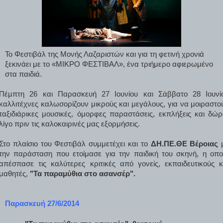
Το Φεστιβάλ της Μονής Λαζαριστών και για τη φετινή χρονιά
ξεκινάει με το «ΜΙΚΡΟ ΦΕΣΤΙΒΑΛ», ένα τριήμερο αφιερωμένο
στα παιδιά.
Πέμπτη 26 και Παρασκευή 27 Ιουνίου και Σάββατο 28 Ιουνί
καλλιτέχνες καλωσορίζουν μικρούς και μεγάλους, για να μοιραστο
ταξιδιάρικες μουσικές, όμορφες παραστάσεις, εκπλήξεις και δώρ
λίγο πριν τις καλοκαιρινές μας εξορμήσεις.
Στο πλαίσιο του Φεστιβάλ συμμετέχει και το
ΔΗ.ΠΕ.ΘΕ Βέροιας
την παράσταση που ετοίμασε για την παιδική του σκηνή, η οπο
απέσπασε τις καλύτερες κριτικές από γονείς, εκπαιδευτικούς κ
μαθητές,
"Τα παραμύθια στο ασανσέρ".
Παρασκευή
2
7/6/2014