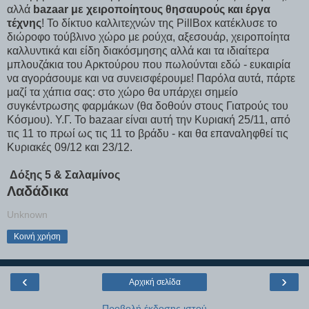
αλλά
bazaar με χειροποίητους θησαυρούς και έργα
τέχνης
! Το δίκτυο καλλιτεχνών της PillBox κατέκλυσε το
διώροφο τούβλινο χώρο με ρούχα, αξεσουάρ, χειροποίητα
καλλυντικά και είδη διακόσμησης αλλά και τα ιδιαίτερα
μπλουζάκια του Αρκτούρου που πωλούνται εδώ - ευκαιρία
να αγοράσουμε και να συνεισφέρουμε! Παρόλα αυτά, πάρτε
μαζί τα χάπια σας: στο χώρο θα υπάρχει σημείο
συγκέντρωσης φαρμάκων (θα δοθούν στους Γιατρούς του
Κόσμου). Υ.Γ. Το bazaar είναι αυτή την Κυριακή 25/11, από
τις 11 το πρωί ως τις 11 το βράδυ - και θα επαναληφθεί τις
Κυριακές 09/12 και 23/12.
Δόξης 5 & Σαλαμίνος
Λαδάδικα
Unknown
Κοινή χρήση
‹
›
Αρχική σελίδα
Προβολή έκδοσης ιστού