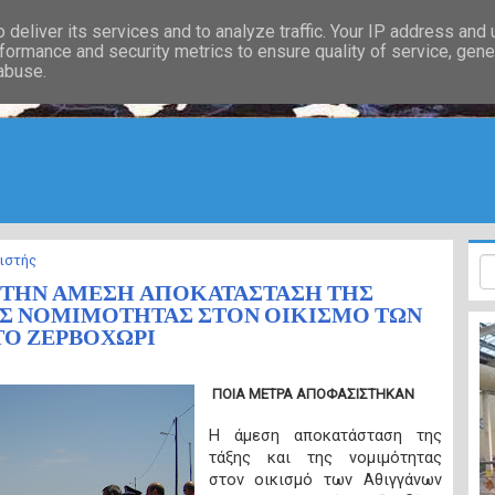
deliver its services and to analyze traffic. Your IP address and
formance and security metrics to ensure quality of service, gen
 abuse.
ιστής
 ΤΗΝ ΑΜΕΣΗ ΑΠΟΚΑΤΑΣΤΑΣΗ ΤΗΣ
ΗΣ ΝΟΜΙΜΟΤΗΤΑΣ ΣΤΟΝ ΟΙΚΙΣΜΟ ΤΩΝ
ΤΟ ΖΕΡΒΟΧΩΡΙ
ΠΟΙΑ ΜΕΤΡΑ ΑΠΟΦΑΣΙΣΤΗΚΑΝ
Η άμεση αποκατάσταση της
τάξης και της νομιμότητας
στον οικισμό των Αθιγγάνων