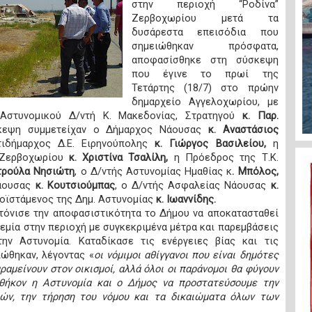
στην περιοχή “Ροδίνα”
Ζερβοχωρίου μετά τα
δυσάρεστα επεισόδια που
σημειώθηκαν πρόσφατα,
αποφασίσθηκε στη σύσκεψη
που έγινε το πρωί της
Τετάρτης (18/7) στο πρώην
δημαρχείο Αγγελοχωρίου, με
Αστυνομικού Δ/ντή Κ. Μακεδονίας, Στρατηγού
κ. Παρ.
κεψη συμμετείχαν ο Δήμαρχος Νάουσας
κ. Αναστάσιος
τιδήμαρχος Δ.Ε. Ειρηνούπολης
κ. Γιώργος Βασιλείου,
η
 Ζερβοχωρίου
κ. Χριστίνα Τσαλίλη,
η Πρόεδρος της Τ.Κ.
τρούλα Νησιώτη
, ο Δ/ντής Αστυνομίας Ημαθίας κ
. Μπόλος,
Νάουσας
κ. Κουτσιούμπας
, ο Δ/ντής Ασφαλείας Νάουσας
κ.
οϊστάμενος της Δημ. Αστυνομίας
κ. Ιωαννίδης.
τόνισε την αποφασιστικότητα το Δήμου να αποκατασταθεί
ρεμία στην περιοχή με συγκεκριμένα μέτρα και παρεμβάσεις
ην Αστυνομία. Καταδίκασε τις ενέργειες βίας και τις
ώθηκαν, λέγοντας «
οι νόμιμοι αθίγγανοι που είναι δημότες
ραμείνουν στον οικισμοί, αλλά όλοι οι παράνομοι θα φύγουν
αθήκον η Αστυνομία και ο Δήμος να προστατεύσουμε την
ών, την τήρηση του νόμου και τα δικαιώματα όλων των