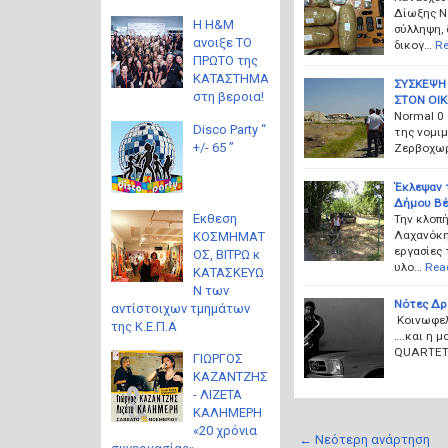
Δίωξης Ν
Η H&M
σύλληψη, 
ανοιξε ΤΟ
δικογ…
Re
ΠΡΩΤΟ της
ΚΑΤΑΣΤΗΜΑ
ΣΥΣΚΕΨΗ
στη βεροια!
ΣΤΟΝ ΟΙΚ
Normal 0
Disco Party “
της νομιμ
+/- 65 ”
Ζερβοχωρ
Έκλεψαν 
Δήμου Βέ
Eκθεση
Την κλοπ
Λαχανόκη
ΚΟΣΜΗΜΑΤ
εργασίες 
ΟΣ, ΒΙΤΡΩ κ
υλο…
Rea
ΚΑΤΑΣΚΕΥΩ
Ν των
Νότες Δρ
αντίστοιχων τμημάτων
Κοινωφελ
της Κ.Ε.Π.Α
….και η μ
QUARTET 
ΓΙΩΡΓΟΣ
ΚΑΖΑΝΤΖΗΣ
- ΛΙΖΕΤΑ
ΚΑΛΗΜΕΡΗ
«20 χρόνια
← Νεότερη ανάρτηση