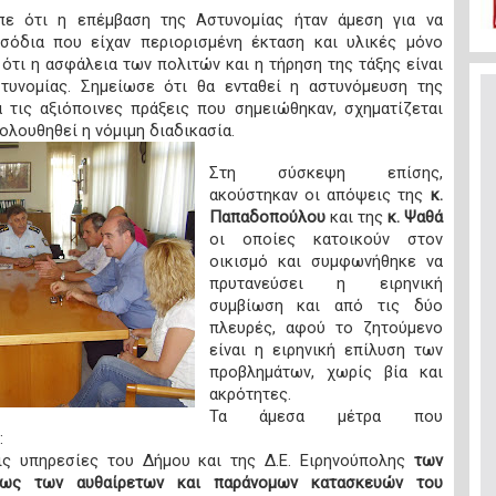
ίπε ότι η επέμβαση της Αστυνομίας ήταν άμεση για να
σόδια που είχαν περιορισμένη έκταση και υλικές μόνο
 ότι η ασφάλεια των πολιτών και η τήρηση της τάξης είναι
τυνομίας. Σημείωσε ότι θα ενταθεί η αστυνόμευση της
α τις αξιόποινες πράξεις που σημειώθηκαν, σχηματίζεται
ολουθηθεί η νόμιμη διαδικασία.
Στη σύσκεψη επίσης,
ακούστηκαν οι απόψεις της
κ.
Παπαδοπούλου
και της
κ. Ψαθά
οι οποίες κατοικούν στον
οικισμό και συμφωνήθηκε να
πρυτανεύσει η ειρηνική
συμβίωση και από τις δύο
πλευρές, αφού το ζητούμενο
είναι η ειρηνική επίλυση των
προβλημάτων, χωρίς βία και
ακρότητες.
Τα άμεσα μέτρα που
:
ς υπηρεσίες του Δήμου και της Δ.Ε. Ειρηνούπολης
των
ρίως των αυθαίρετων και παράνομων κατασκευών του