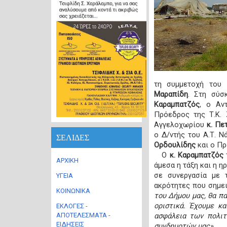
τη συμμετοχή του 
Μαραπίδη
. Στη σύσ
Καραμπατζός
, ο Αν
Πρόεδρος της Τ.Κ.
Αγγελοχωρίου
κ. Πε
ο Δ/ντής του Α.Τ. 
ΣΕΛΙΔΕΣ
Ορδουλίδης
και ο Πρ
Ο
κ. Καραμπατζός
ΑΡΧΙΚΗ
άμεσα η τάξη και η η
σε συνεργασία με τ
ΥΓΕΙΑ
ακρότητες που σημει
ΚΟΙΝΩΝΙΚΑ
του Δήμου μας, θα πα
οριστικά. Έχουμε κ
ΕΚΛΟΓΕΣ -
ΑΠΟΤΕΛΕΣΜΑΤΑ -
ασφάλεια των πολιτ
ΕΙΔΗΣΕΙΣ
συνδημοτών μας».