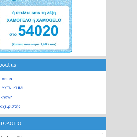
bout us
tonios
LYXENI KLIMI
nknown
αχειριστής
ΣΤΟΛΟΓΙΟ