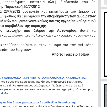
, παραπήγματα, κοτέτσια κλπ.), διαδικασία που θα
ην
Παρασκευή 20/7/2012
.
α 23/7/2012
συνεργεία και μηχανήματα του Δήμου σε
Ε. Ημαθίας θα ξεκινήσουν
την απομάκρυνση των αυθαίρετων
υλικών που ρυπαίνουν, καθώς και τις εργασίες καθαρισμού
το περιβάλλον της περιοχής.
ης περιοχής από άνδρες της Αστυνομίας
, ώστε να
η και ασφάλεια των πολιτών και των νόμιμων κατοίκων του
κολούθησε επίσκεψη στον οικισμό για τον επί τόπου
σιών που θα γίνουν.
Από το Γραφείο Τύπου
ΤΟΥ ΑΛΙΑΚΜΟΝΑ - ΔΙΗΓΗΜΑΤΑ - ΑΛΕΞΑΝΔΡΟΣ Α. ΧΑΤΖΗΚΩΣΤΑΣ
ησε το νέο (4ο κατά σειρά) βιβλίο του δημοσιογράφου Αλέκου
α με τίτλο «Δυτικά του Αλιάκμονα». Πρόκειται για μία σειρά
ν για το περιεχόμενο των οποίων γράφει ο συγγραφέας: «Δικτατορία,
ad More
ησαν δύο άτομα για ναρκωτικά στο Ρετζίκι Θεσσαλονίκης
ηκαν περισσότερα από τρία κιλά κάνναβης Αστυνομικοί του Τμήματος