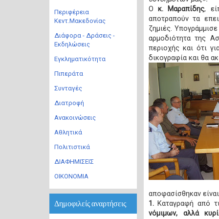
Ο
κ. Μαραπίδης
, ε
Περιφέρεια
αποτραπούν τα επει
Κεντ.Μακεδονίας
ζημιές. Υπογράμμισε
Διάφορα - Δράσεις -
αρμοδιότητα της Ασ
Εκδηλώσεις
περιοχής και ότι γι
δικογραφία και θα ακ
Εγκληματικότητα
Πιπεράτα
Συνταγές
Διατροφή
Ανακοινώσεις
Αθλητικά
Πολιτιστικά
ΔΙΑΦΗΜΙΣΕΙΣ
ΟΙΚΟΝΟΜΙΑ
αποφασίσθηκαν είναι
Δημοφιλείς αναρτήσεις
1.
Καταγραφή από τι
νόμιμων, αλλά κυ