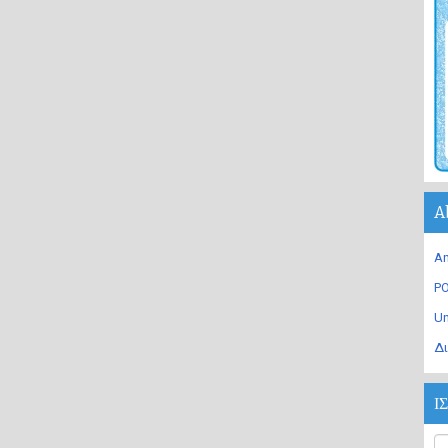
A
An
PO
U
Δι
Ι