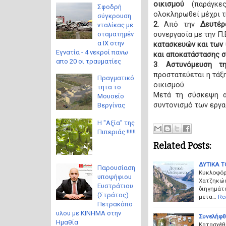
οικισμού
(παράγκες
Σφοδρή
ολοκληρωθεί μέχρι τ
σύγκρουση
2.
Από την
Δευτέρ
νταλίκας με
συνεργασία με την Π.
σταματημέν
α ΙΧ στην
κατασκευών και των 
Εγνατία - 4 νεκροί πανω
και αποκατάστασης σ
απο 20 οι τραυματίες
3
.
Αστυνόμευση τ
προστατεύεται η τάξ
Πραγματικό
οικισμού.
τητα το
Μετά τη σύσκεψη α
Μουσείο
συντονισμό των εργα
Βεργίνας
Η "Αξία" της
Πιπεριάς !!!!!!
Related Posts:
ΔΥΤΙΚΑ 
Παρουσίαση
Κυκλοφόρ
υποψήφιου
Χατζηκώστ
Ευστράτιου
διηγημάτω
(Στράτος)
μετα…
Re
Πετρακόπο
υλου με ΚΙΝΗΜΑ στην
Συνελήφθ
Ημαθία
Κατασχέθ