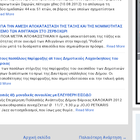
αρκωτικών Σερρών, πέτυχαν χθες (10.08.2012) το απόγευμα τη
δύο ημεδαπών 44 και 51 ετών, σε βάρος των οποίων σχηματίστηκε
ad More
 ΓΙΑ ΤΗΝ ΑΜΕΣΗ ΑΠΟΚΑΤΑΣΤΑΣΗ ΤΗΣ ΤΑΞΗΣ ΚΑΙ ΤΗΣ ΝΟΜΙΜΟΤΗΤΑΣ
ΙΣΜΟ ΤΩΝ ΑΘΙΓΓΑΝΩΝ ΣΤΟ ΖΕΡΒΟΧΩΡΙ
 ΠΟΙΑ ΜΕΤΡΑ ΑΠΟΦΑΣΙΣΤΗΚΑΝ Η άμεση αποκατάσταση της τάξης και
ότητας στον οικισμό των Αθιγγάνων στην περιοχή “Ροδίνα”
ίου μετά τα δυσάρεστα επεισόδια που σημειώθηκαν πρόσφα…
Read More
τους πασσάλους περίφραξης απ τους Δημοτικούς Λαχανόκηπους του
ροιας
ή των πασάλων στήριξης της περίφραξης του οικοπέδου των Δημοτικών
πων διαπίστωσε το πρωί της Δευτέρας υπάλληλος του Δήμου. Οι
τοποθέτησης της περίφραξης, που σηματοδοτούσαν και την τελική φάση
d More
οσιάς έξι μοναδικές συναυλίες με ΕΛΕΥΘΕΡΗ ΕΙΣΟΔΟ
ής Επιχείρηση Πολλαπλής Ανάπτυξης Δήμου Βέροιας ΚΑΛΟΚΑΙΡΙ 2012
ουσικοθεραπεία συνεχίζεται! Ø 11/7 , 9.30 μ.μ JOJO PETKARIS
Jazz αυτοσχεδιασμοί, που ίσως μας θυμίσ…
Read More
Αρχική σελίδα
Παλαιότερη Ανάρτηση →