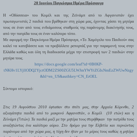
20 Ιουνίου Παγκόσμια Ημέρα Πρόσφυγα
Η «Οδύσσεια» του Κομέλ και της Ζεϊνάμπ από το Αφγανιστάν έχει
πρωταγωνιστές 2 παιδιά που βρέθηκαν στη χώρα μας, έχοντας χάσει τη μητέρα
τους σε έναν από τους ενδιάμεσους σταθμούς της παράνομης διακίνησής τους,
από την πατρίδα τους σε έναν καλύτερο τόπο.
Με αφορμή την Παγκόσμια Ημέρα Πρόσφυγα, «Το Χαμόγελο του Παιδιού» σας
καλεί να κατεβάσετε και να προβάλλετε ρεπορτάζ για την παραμονή τους στην
Ελλάδα καθώς και όλη τη διαδικασία μέχρι την επιστροφή των 2 παιδιών στην
μητέρα τους.
https://docs.google.com/leaf?id=0B0KP-
tNKHv1LYjllODQ2YjctODM2ZS00ZGU5LWJmYWYtZGIxNmEzZWUwNzgy
&hl=en_US&authkey=CN_ErOEL
Σύντομο ιστορικό:
Στις 19 Αυγούστου 2010 έφτασαν στο σπίτι μας, στην Αρχαία Κόρινθο, 2
αξιαγάπητα παιδιά από το μακρινό Αφγανιστάν, ο Κομέλ
(10 ετών) και η
Ζεϊνάμπ (7ετών). Τα παιδιά μαζί με την μητέρα τους στερήθηκαν
την πατρίδα τους
αναζητώντας ένα καλύτερο αύριο. Στο δρόμο για την Ελβετία και
περνώντας
παράνομα από την χώρα μας, η τύχη δεν ήταν με το μέρος τους καθώς η μητέρα