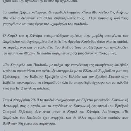
έχασε από την αγκαλιά της τα δύο της αγγελούδια.
Τα παιδιά βρήκαν καταφύγιο σε εγκαταλελειμμένα κτίρια στο κέντρο της Αθήνας,
στα οποία διέμεναν και άλλοι συμπατριώτες τους.
Στην πορεία η ζωή τους
χαμογέλασε και τους έφερε στο «χαμόγελο του παιδιού»
Ο Κομέλ και η Ζεϊνάμπ ενσωματώθηκαν αμέσως στην μεγάλη οικογένεια του
Χαμόγελου και συγκεκριμένα στο σπίτι της Αρχαίας Κορίνθου όπου όλα τα παιδιά,
οι εργαζόμενοι και οι εθελοντές
του σπιτιού τους υποδέχθηκαν και αγκάλιασαν
με αγάπη και στοργή. Τα παιδιά παρέμειναν μαζί μας συνολικά τρεις μήνες.
«Το Χαμόγελο του Παιδιού» με στόχο την επανένωση της οικογένειας κατέβαλε
τεράστια προσπάθεια και ανέπτυξε συνεργασία με το Ελληνικό Συμβούλιο για τους
Πρόσφυγες,
την Ελβετική Πρεσβεία στην Ελλάδα και τον Ερυθρό Σταυρό στην
Ελβετία
προκειμένου να ετοιμαστούν όλα τα απαραίτητα έγγραφα και να εκδοθεί
visa
για τα
2 ανήλικα αδέλφια.
Στις 4 Νοεμβρίου 2010 τα παιδιά αναχώρησαν για Ελβετία με συνοδό Κοινωνική
Λειτουργό μας, η οποία και τα παρέδωσε σε Κοινωνική Λειτουργό του Ερυθρού
Σταυρού Ελβετίας. Δεν είναι μόνο ο Κομέλ και Ζεϊνάμπ. Αντίστοιχα, «Το
Χαμόγελο του Παιδιού» έχει ενεργήσει και σε άλλες περιπτώσεις παιδιών που
βρέθηκαν στη χώρα μας παράνομα.