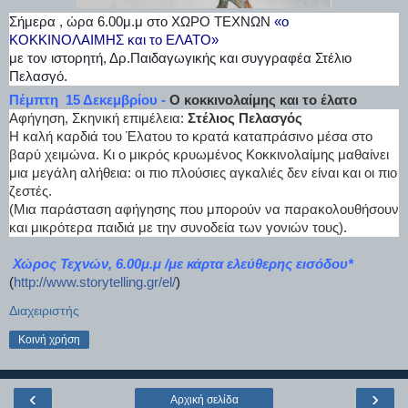
Σήμερα , ώρα 6.00μ.μ στο ΧΩΡΟ ΤΕΧΝΩΝ
«ο
ΚΟΚΚΙΝΟΛΑΙΜΗΣ και το ΕΛΑΤΟ»
με τον ιστορητή, Δρ.Παιδαγωγικής και συγγραφέα Στέλιο
Πελασγό.
Πέμπτη 15 Δεκεμβρίου -
Ο κοκκινολαίμης και το έλατο
Αφήγηση, Σκηνική επιμέλεια:
Στέλιος Πελασγός
Η καλή καρδιά του Έλατου το κρατά καταπράσινο μέσα στο
βαρύ χειμώνα. Κι ο μικρός κρυωμένος Κοκκινολαίμης μαθαίνει
μια μεγάλη αλήθεια: οι πιο πλούσιες αγκαλιές δεν είναι και οι πιο
ζεστές.
(Μια παράσταση αφήγησης που μπορούν να παρακολουθήσουν
και μικρότερα παιδιά με την συνοδεία των γονιών τους).
Χώρος Τεχνών, 6.00μ.μ /με κάρτα ελεύθερης εισόδου*
(
http://www.storytelling.gr/
el/
)
Διαχειριστής
Κοινή χρήση
‹
›
Αρχική σελίδα