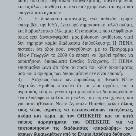
βάση άσκησης αγροτικού επαγγέλματος, συνεκτιμώντας
και τις άλλες συνθήκες των νεοεισερχομένων στα αγροτικά
επαγγέλματα αγροτών.
2)
Η διαδικασία κατανομής, ενώ πιθανόν τήρησε
επακριβώς την ΚΥΑ, έχει ευρύ δημοκρατικό, αλλά ακόμα,
και διαβουλευτικό έλλειμμα. Οι αποφάσεις που ελήφθησαν
όπως έχει ξανααναφερθεί, μας βρίσκουν αντίθετους γιατί
δεν τήρησαν καμία διαδικασία διαβούλευσης. Η ΠΕΝΑ
πιστεύει ότι όλοι όσοι ενισχύθηκαν με το Πρόγραμμα
Νέων Γεωργών το 2009 θα έπρεπε να βρεθεί τρόπος να
αποκτήσουν δικαιώματα Ενιαίας Ενίσχυσης. Η ΠΕΝΑ
επισημαίνει ξανά ότι τόσο το ποσό του κάθε δικαιώματος
όσο και ο αριθμός των δικαιωμάτων δεν είναι επαρκή.
3)
Ασχέτως όλων των παραπάνω, η Ένωση Νέων
Αγροτών Ημαθίας πιστεύει ότι οι νέοι αγρότες και ο
αγροτικός κόσμος γενικότερα μπορούν να δημιουργήσουν
ένα ελπιδοφόρο καλύτερο μέλλον τα επόμενα χρόνια, και
για αυτό
η
Ένωση Νέων Αγροτών Ημαθίας
καλεί όλους
τους νέους αγρότες να επικοινωνήσουν επειγόντως,
ακόμα και τώρα, με τον ΟΠΕΚΕΠΕ και τα κατά
τόπους παραρτήματα του ΟΠΕΚΕΠΕ για να
τακτοποιήσουν τις διαδικασίες «παραλαβής» των
όποιων δικαιωμάτων από το Ενιαίο Απόθεμα δόθηκαν
.